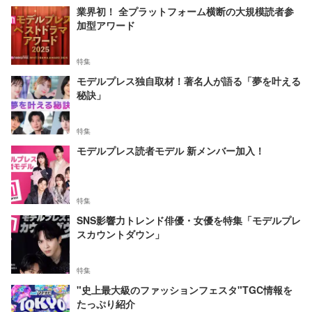
業界初！ 全プラットフォーム横断の大規模読者参
加型アワード
特集
モデルプレス独自取材！著名人が語る「夢を叶える
秘訣」
特集
モデルプレス読者モデル 新メンバー加入！
特集
SNS影響力トレンド俳優・女優を特集「モデルプレ
スカウントダウン」
特集
"史上最大級のファッションフェスタ"TGC情報を
たっぷり紹介