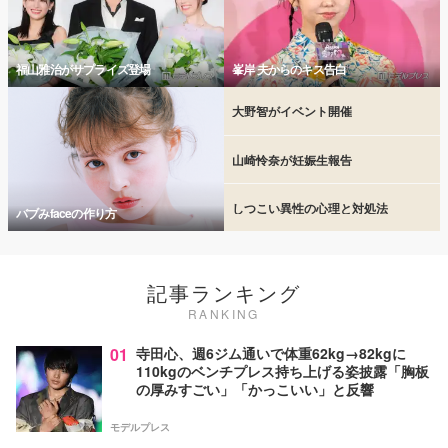
福山雅治がサプライズ登場
峯岸 夫からのキス告白
大野智がイベント開催
山崎怜奈が妊娠生報告
しつこい異性の心理と対処法
バブみfaceの作り方
記事ランキング
RANKING
01
寺田心、週6ジム通いで体重62kg→82kgに
110kgのベンチプレス持ち上げる姿披露「胸板
の厚みすごい」「かっこいい」と反響
モデルプレス