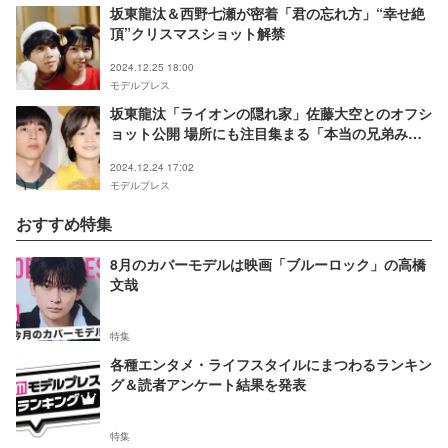
坂東龍汰＆西野七瀬が密着「君の忘れ方」“幸せ絶
頂”クリスマスショット解禁
2024.12.25 18:00
モデルプレス
坂東龍汰「ライオンの隠れ家」佐藤大空とのオフシ
ョット公開 場所にも注目集まる「本当の兄弟みた
い」「言ってたやつだ」の声
2024.12.24 17:02
モデルプレス
おすすめ特集
8月のカバーモデルは映画「ブルーロック」の高橋
文哉
特集
各種エンタメ・ライフスタイルにまつわるランキン
グ＆読者アンケート結果を発表
特集