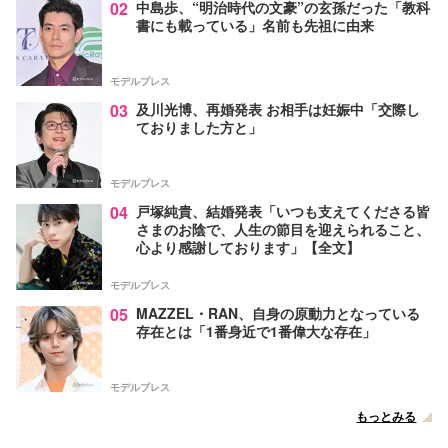
02
中島歩、“明治時代の文豪”の玄孫だった「教科
書にも載っている」名前も先祖に由来
モデルプレス
03
及川光博、再婚発表 お相手は妊娠中「交際し
ておりました方と」
モデルプレス
04
戸塚純貴、結婚発表「いつも支えてくださる皆
さまのお陰で、人生の節目を迎えられること、
心より感謝しております」【全文】
モデルプレス
05
MAZZEL・RAN、自身の原動力となっている
存在とは「1番身近で1番偉大な存在」
モデルプレス
もっとみる