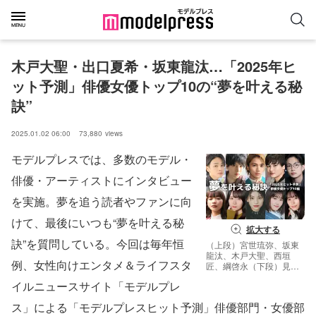
木戸大聖・出口夏希・坂東龍汰…「2025年ヒ
ット予測」俳優女優トップ10の“夢を叶える秘
訣”
2025.01.02 06:00
73,880
views
モデルプレスでは、多数のモデル・
俳優・アーティストにインタビュー
を実施。夢を追う読者やファンに向
けて、最後にいつも“夢を叶える秘
拡大する
訣”を質問している。今回は毎年恒
（上段）宮世琉弥、坂東
龍汰、木戸大聖、西垣
例、女性向けエンタメ＆ライフスタ
匠、綱啓永（下段）見上
愛、畑芽育、出口夏希、
イルニュースサイト「モデルプレ
原菜乃華、南沙良（C）
モデルプレス
ス」による「モデルプレスヒット予測」俳優部門・女優部