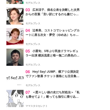
「かっこいい」と反響
モデルプレス
03
広末涼子、病名公表を決断した次男
からの言葉「言い訳にするのも嫌だっ
た」「言うべきか迷った」
モデルプレス
04
辻希美、コストコでショッピングカ
ートに座る次女・夢空（ゆめあ）ちゃん
の姿公開「乗りこなしてる感じが可愛す
ぎ」「成長を感じる」の声
モデルプレス
05
小栗旬、5年ぶり民放ドラマレギュ
ラー出演 横浜流星と唯一無二の異色のバ
ディで初共演【LOST10】
モデルプレス
06
Hey! Say! JUMP、横アリ公演決定
でファン歓喜 チケット価格にも注目集ま
る「激アツ」「平成に戻ったみたい」
モデルプレス
07
＜図々しい娘の友だち対処法＞「私
も乗せてよ！」断っても強引に乗り込ん
でくる友だち【第1話まんが】
ママスタ☆セレクト