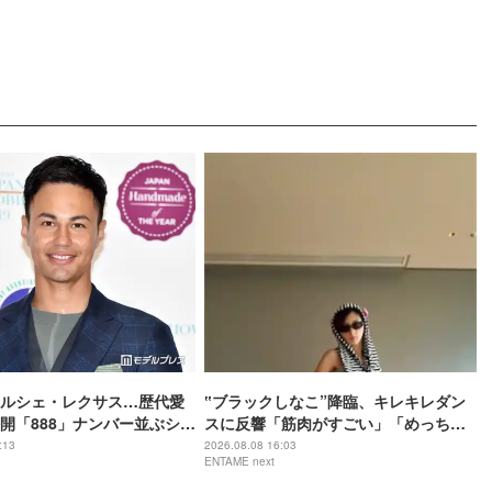
ルシェ・レクサス…歴代愛
‟ブラックしなこ”降臨、キレキレダン
開「888」ナンバー並ぶショ
スに反響「筋肉がすごい」「めっちゃ
だわりがすごい」「豪華す
スタイルいい〜」
:13
2026.08.08 16:03
ENTAME next
響