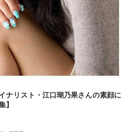
イナリスト・江口瑚乃果さんの素顔に
特集】
Loaded
:
48.74%