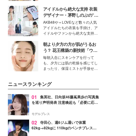
ーについて熱く語り合ってもらっ
を集めています。メイクやファッ
た。
アイドルから絶大な支持 衣装
ションの完成度を高めるベースと
して、“髪そのものの美しさ”に改
デザイナー・茅野しのぶの“可
めて注目する人が増えている様
愛い”を作る美学＜「シチズン
AKB48や＝LOVEなど数々の人気
子。今回は、そんな憧れの艶やか
クロスシー」インタビュー＞
アイドルたちの衣装を手掛け、ア
な髪を日常で叶える、美容好きの
イドルやファンから絶大な支持を
女性たちのヘアケア事情を紹介し
得る、株式会社オサレカンパニー
ます。
朝より夕方の方が肌がうるお
取締役兼クリエイティブディレク
ター・茅野しのぶ。一人ひとりの
う？ 花王構築の新技術「ウォ
個性に寄り添い、魅力を引き出す
ーターキャプチャリングスキ
毎朝入念にスキンケアを行って
衣装作りは、多くの女性たちに勇
ン（捕水肌）」がスキンケア
も、夕方には肌の乾燥を感じてし
気と自信を与え続けている。
の常識を変える予感
まったり、保湿ミストが手放せな
いという読者も多いのでは？そん
な美容の常識を大きく変える可能
ニュースランキング
性を秘めた、革新的な「Water
Capturing Skin（ウォーターキャ
プチャリングスキン：捕水肌）」
01
集英社、日向坂46藤嶌果歩の写真集
技術を、花王が構築した。
を巡り声明発表 注意喚起も「必要に応じ
て法的措置を含む対応を検討」
モデルプレス
02
寺田心、週6ジム通いで体重
62kg→82kgに 110kgのベンチプレス持
ち上げる姿披露「胸板の厚みすごい」