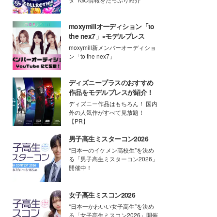
moxymillオーディション「to
the nex7」×モデルプレス
moxymill新メンバーオーディショ
ン「to the nex7」
ディズニープラスのおすすめ
作品をモデルプレスが紹介！
ディズニー作品はもちろん！ 国内
外の人気作がすべて見放題！
【PR】
男子高生ミスターコン2026
“日本一のイケメン高校生”を決め
る「男子高生ミスターコン2026」
開催中！
女子高生ミスコン2026
“日本一かわいい女子高生”を決め
る「女子高生ミスコン2026」開催