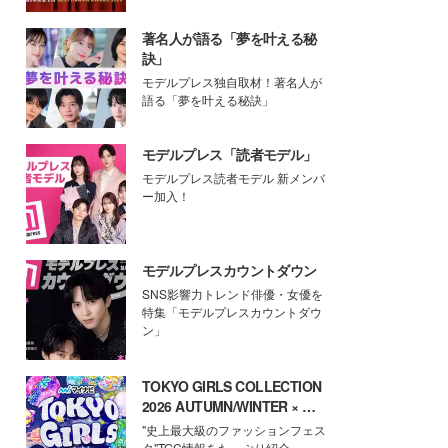
著名人が語る「夢を叶える秘
訣」
モデルプレス独自取材！著名人が
語る「夢を叶える秘訣」
モデルプレス「読者モデル」
モデルプレス読者モデル 新メンバ
ー加入！
モデルプレスカウントダウン
SNS影響力トレンド俳優・女優を
特集「モデルプレスカウントダウ
ン」
TOKYO GIRLS COLLECTION
2026 AUTUMN/WINTER × モ
デルプレス
"史上最大級のファッションフェス
タ"TGC情報をたっぷり紹介