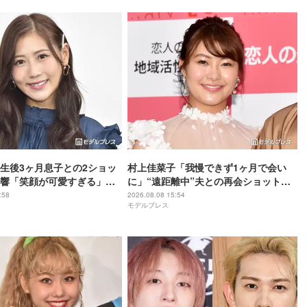
生後3ヶ月息子との2ショッ
村上佳菜子「我慢できず1ヶ月で会い
響「笑顔が可愛すぎる」
に」“遠距離中”夫との再会ショットに
そっくり」の声
反響「ラブラブで可愛すぎ」「喜びが
:58
2026.08.08 15:54
モデルプレス
爆発してる」