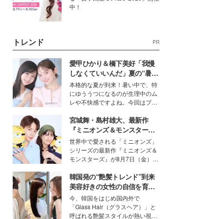
中！
トレンド
PR
愛甲ひかり＆橋下美好「我慢
しなくていいんだ」夏の“暑さ
対策”の新しい選択肢とは？
本格的な夏が到来！暑い中で、特
にゆううつになるのが生理中のム
レや不快感ですよね。今回はプラ
イベートでも仲良しで旅行好きな
宮城舞・島村雄大、最新作
モデル・愛甲ひかりさんと橋下美
好さんを迎えて本音で女子会トー
『ミニオンズ＆モンスター
ク。猛暑のお出かけを快適に過ご
ズ』の魅力熱弁 ハチャメチャ
世界中で愛される「ミニオンズ」
すヒントや、2人が感動した夏の
だけじゃない“友情と絆”に感
シリーズの最新作『ミニオンズ＆
生理の新常識にも迫りました。
動
モンスターズ』が8月7日（金）に
公開。モデルプレスでは、“大のミ
韓国発の“艶髪トレンド”到来
ニオン好き”という共通点を持つモ
デルの宮城舞と島村雄大の特別対
美容好きの女性の自信を育む
談をお届け！それぞれの視点か
「ヘアケア事情」って？
今、韓国をはじめ国内外で
ら、今作ならではの魅力や予想外
「Glass Hair（グラスヘア）」と
の感動をもたらす奥深いストーリ
呼ばれる艶髪スタイルが熱い視線