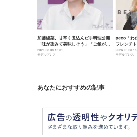
加藤綾菜、甘辛く煮込んだ手料理公開
peco「
「味が染みて美味しそう」「ご飯が進
フレンチト
みそう」の声
てる」「焼
2026.08.08 15:31
2026.08.08 15
モデルプレス
モデルプレス
あなたにおすすめの記事