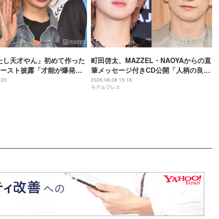
わたし天才やん」初めて作った
町田啓太、MAZZEL・NAOYAからの直
ースト披露「才能が爆発し
筆メッセージ付きCD公開「人柄の良さ
き加減が最高」と反響
がにじみ出てる」の声
:20
2026.08.08 15:18
モデルプレス