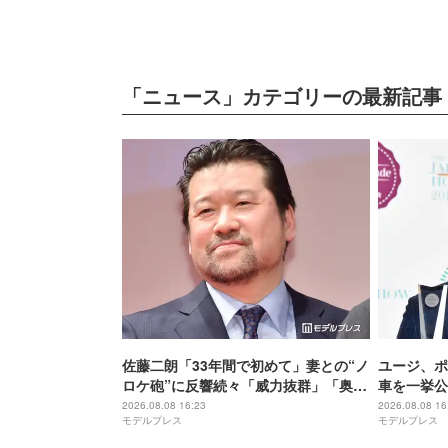
「ニュース」カテゴリーの最新記事
佐藤二朗「33年間で初めて」妻との“ノ
ユージ、ポ
ロケ砲”に反響続々「威力抜群」「奥様
車を一挙公
かっこいい」
ットに「こ
2026.08.08 16:23
2026.08.08 16
モデルプレス
モデルプレス
ぎる」と反