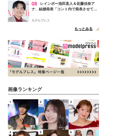
08
レインボー池田直人＆佐藤佳奈ア
ナ、結婚発表「コント内で発表させてい
ただきました」読売テレビ退社は生活拠
点変更のため
モデルプレス
もっとみる
画像ランキング
1
2
3
4
5
6