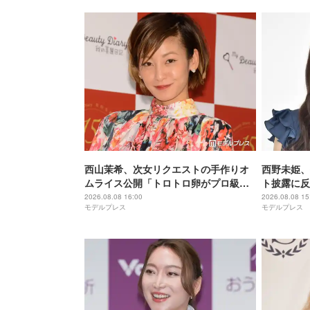
西山茉希、次女リクエストの手作りオ
西野未姫、
ムライス公開「トロトロ卵がプロ級」
ト披露に反
「器もおしゃれ」と反響
「お父さん
2026.08.08 16:00
2026.08.08 15
モデルプレス
モデルプレス