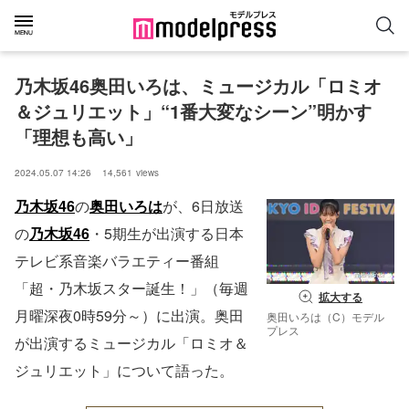
乃木坂46奥田いろは、ミュージカル「ロミオ
＆ジュリエット」“1番大変なシーン”明かす
「理想も高い」
2024.05.07 14:26
14,561
views
乃木坂46
の
奥田いろは
が、6日放送
の
乃木坂46
・5期生が出演する日本
テレビ系音楽バラエティー番組
「超・乃木坂スター誕生！」（毎週
拡大する
月曜深夜0時59分～）に出演。奥田
奥田いろは（C）モデル
プレス
が出演するミュージカル「ロミオ＆
ジュリエット」について語った。