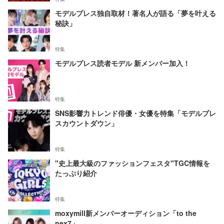
モデルプレス独自取材！著名人が語る「夢を叶える
秘訣」
特集
モデルプレス読者モデル 新メンバー加入！
特集
SNS影響力トレンド俳優・女優を特集「モデルプレ
スカウントダウン」
特集
"史上最大級のファッションフェスタ"TGC情報を
たっぷり紹介
特集
moxymill新メンバーオーディション「to the
nex7」