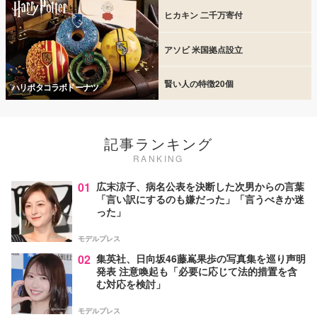
ヒカキン 二千万寄付
アソビ 米国拠点設立
賢い人の特徴20個
ハリポタコラボドーナツ
記事ランキング
RANKING
01
広末涼子、病名公表を決断した次男からの言葉
「言い訳にするのも嫌だった」「言うべきか迷
った」
モデルプレス
02
集英社、日向坂46藤嶌果歩の写真集を巡り声明
発表 注意喚起も「必要に応じて法的措置を含
む対応を検討」
モデルプレス