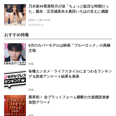
乃木坂46菅原咲月が涙「ちょっと駄目な時期だっ
た」親友・五百城茉央＆奥田いろはの支えに感謝
2023.11.28 14:34
モデルプレス
おすすめ特集
8月のカバーモデルは映画「ブルーロック」の高橋
文哉
特集
各種エンタメ・ライフスタイルにまつわるランキン
グ＆読者アンケート結果を発表
特集
業界初！ 全プラットフォーム横断の大規模読者参
加型アワード
特集