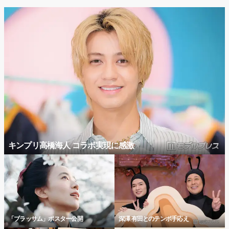
キンプリ高橋海人 コラボ実現に感激
「ブラッサム」ポスター公開
深澤 有田とのテンポ手応え