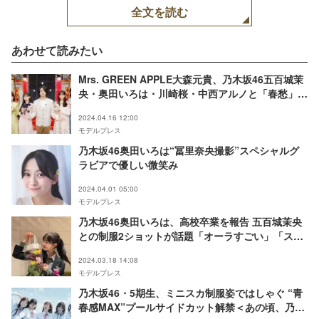
全文を読む
あわせて読みたい
Mrs. GREEN APPLE大森元貴、乃木坂46五百城茉
央・奥田いろは・川崎桜・中西アルノと「春愁」テ
レビ初コラボ オファー快諾の経緯明かす
2024.04.16 12:00
モデルプレス
乃木坂46奥田いろは“冨里奈央撮影”スペシャルグ
ラビアで優しい微笑み
2024.04.01 05:00
モデルプレス
乃木坂46奥田いろは、高校卒業を報告 五百城茉央
との制服2ショットが話題「オーラすごい」「スタ
イル抜群」
2024.03.18 14:08
モデルプレス
乃木坂46・5期生、ミニスカ制服姿ではしゃぐ “青
春感MAX”プールサイドカット解禁＜あの頃、乃木