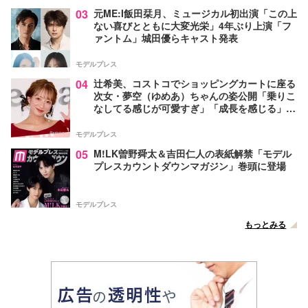
03
元ME:I飯田栞月、ミュージカル初出演「この上
ない喜びとともに大変光栄」4年ぶり上演「フ
ァントム」城田優らキャスト発表
モデルプレス
04
辻希美、コストコでショッピングカートに座る
次女・夢空（ゆめあ）ちゃんの姿公開「乗りこ
なしてる感じが可愛すぎ」「成長を感じる」の
声
モデルプレス
05
M!LK曽野舜太＆吉田仁人の表紙解禁「モデル
プレスカウントダウンマガジン」巻頭に登場
モデルプレス
もっとみる