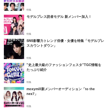
特集
モデルプレス読者モデル 新メンバー加入！
特集
SNS影響力トレンド俳優・女優を特集「モデルプレ
スカウントダウン」
特集
"史上最大級のファッションフェスタ"TGC情報を
たっぷり紹介
特集
moxymill新メンバーオーディション「to the
nex7」
特集