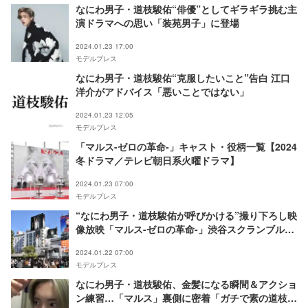
なにわ男子・道枝駿佑“俳優”としてギラギラ挑む主
演ドラマへの思い「装苑男子」に登場
2024.01.23 17:00
モデルプレス
なにわ男子・道枝駿佑“克服したいこと”告白 江口
洋介がアドバイス「悪いことではない」
2024.01.23 12:05
モデルプレス
「マルス-ゼロの革命-」キャスト・役柄一覧【2024
冬ドラマ／テレビ朝日系火曜ドラマ】
2024.01.23 07:00
モデルプレス
“なにわ男子・道枝駿佑が呼びかける”撮り下ろし映
像放映「マルス-ゼロの革命-」渋谷スクランブル交
差点をジャック
2024.01.22 07:00
モデルプレス
なにわ男子・道枝駿佑、金髪になる瞬間＆アクショ
ン練習…「マルス」裏側に密着「ガチで素の道枝駿