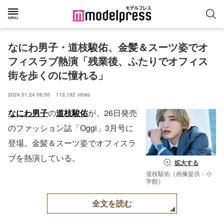
なにわ男子・道枝駿佑、金髪＆スーツ姿でオ
フィスラブ熱演「残業後、ふたりでオフィス
街を歩くのに憧れる」
2024.01.24 06:00
113,192
views
なにわ男子
の
道枝駿佑
が、26日発売
のファッション誌「Oggi」3月号に
登場。金髪＆スーツ姿でオフィスラ
ブを熱演している。
拡大する
道枝駿佑（画像提供：小
学館）
全文を読む