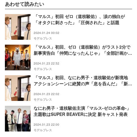
あわせて読みたい
「マルス」初回 ゼロ（道枝駿佑）、涙の独白が
「オタクに刺さった」「圧倒された」と話題
2024.01.24 00:02
モデルプレス
「マルス」初回、ゼロ（道枝駿佑）がラスト2分で
新事実告白「仲間になったんじゃ」「全部計画か
も」考察も浮上
2024.01.23 22:52
モデルプレス
「マルス」初回、なにわ男子・道枝駿佑が新境地
アクションシーンに絶賛の声「息を呑んだ」「新
鮮」
2024.01.23 22:02
モデルプレス
なにわ男子・道枝駿佑主演「マルス-ゼロの革命-」
主題歌はSUPER BEAVERに決定 新キャスト発表
2024.01.23 22:00
モデルプレス