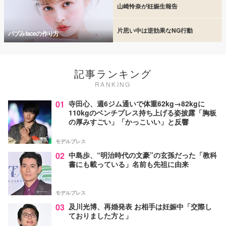
山崎怜奈が妊娠生報告
片思い中は逆効果なNG行動
バブみfaceの作り方
記事ランキング
RANKING
01
寺田心、週6ジム通いで体重62kg→82kgに
110kgのベンチプレス持ち上げる姿披露「胸板
の厚みすごい」「かっこいい」と反響
モデルプレス
02
中島歩、“明治時代の文豪”の玄孫だった「教科
書にも載っている」名前も先祖に由来
モデルプレス
03
及川光博、再婚発表 お相手は妊娠中「交際し
ておりました方と」