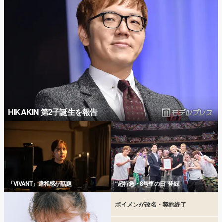
HIKAKIN 第2子誕生を報告
「VIVANT」違和感が話題
“超特急・8号車の日”登録
ボイメンが改名・契約終了