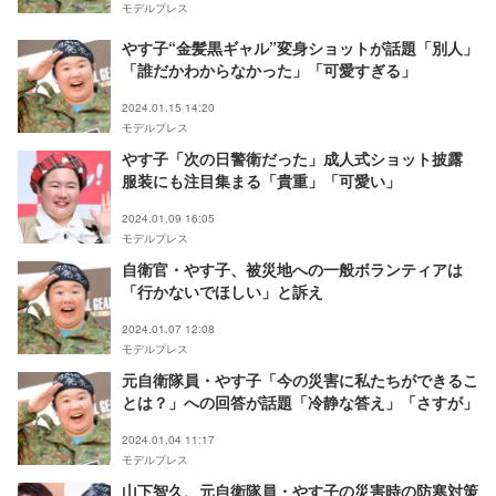
モデルプレス
やす子“金髪黒ギャル”変身ショットが話題「別人」
「誰だかわからなかった」「可愛すぎる」
2024.01.15 14:20
モデルプレス
やす子「次の日警衛だった」成人式ショット披露
服装にも注目集まる「貴重」「可愛い」
2024.01.09 16:05
モデルプレス
自衛官・やす子、被災地への一般ボランティアは
「行かないでほしい」と訴え
2024.01.07 12:08
モデルプレス
元自衛隊員・やす子「今の災害に私たちができるこ
とは？」への回答が話題「冷静な答え」「さすが」
2024.01.04 11:17
モデルプレス
山下智久、元自衛隊員・やす子の災害時の防寒対策