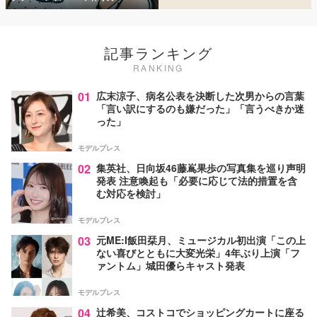
記事ランキング
RANKING
01
広末涼子、病名公表を決断した次男からの言葉
「言い訳にするのも嫌だった」「言うべきか迷
った」
モデルプレス
02
集英社、日向坂46藤嶌果歩の写真集を巡り声明
発表 注意喚起も「必要に応じて法的措置を含
む対応を検討」
モデルプレス
03
元ME:I飯田栞月、ミュージカル初出演「この上
ない喜びとともに大変光栄」4年ぶり上演「フ
ァントム」城田優らキャスト発表
モデルプレス
04
辻希美、コストコでショッピングカートに座る