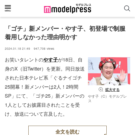
「ゴチ」新メンバー・やす子、初登場で制服
着用しなかった理由明かす
2024.01.18 21:49
947,708
views
お笑いタレントの
やす子
が18日、自
身のX（旧Twitter）を更新。同日放送
された日本テレビ系「ぐるナイゴチ
25開幕！新メンバーは2人！2時間
拡大する
SP」にて、「ゴチ25」新メンバーの
やす子（C）モデルプレ
ス
1人としてお披露目されたことを受
け、放送について言及した。
全文を読む