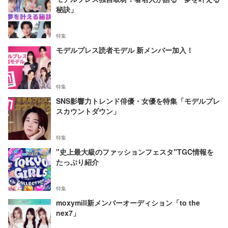
秘訣」
特集
モデルプレス読者モデル 新メンバー加入！
特集
SNS影響力トレンド俳優・女優を特集「モデルプレ
スカウントダウン」
特集
"史上最大級のファッションフェスタ"TGC情報を
たっぷり紹介
特集
moxymill新メンバーオーディション「to the
nex7」