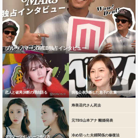
ブルーノマーズWEB独占インタビュー
恋人と破局 決断の理由語る
病名公表決断した息子の言葉
寿美花代さん死去
元TBS山本アナ 離婚発表
冷め切った夫婦関係の修復法
グラマーツインハーフ作り方