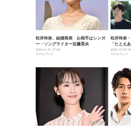
松井玲奈、結婚発表 お相手はシンガ
松井玲奈・
ー・ソングライター近藤晃央
「たとえあ
スト解禁 
2024.01.01 07:08
2023.10.05 18
モデルプレス
モデルプレス
公開