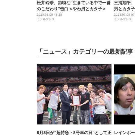
松井玲奈、独特な“生きている中で一番
三浦翔平、
のこだわり”告白＜やわ男とカタ子＞
男とカタ子
主演で“イ
2023.08.05 18:35
2023.07.05 07
モデルプレス
モデルプレス
「ニュース」カテゴリーの最新記事
8月8日が“超特急・8号車の日”として正
レインボー