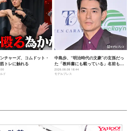
ンチャーズ、コムドット・
中島歩、“明治時代の文豪”の玄孫だっ
筋トレに触れる
た「教科書にも載っている」名前も先
祖に由来
:00
2026.08.08 18:44
ルド
モデルプレス