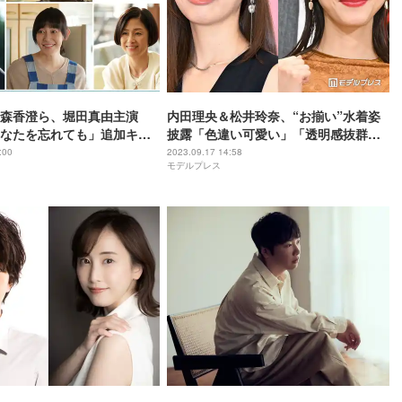
森香澄ら、堀田真由主演
内田理央＆松井玲奈、“お揃い”水着姿
なたを忘れても」追加キャ
披露「色違い可愛い」「透明感抜群」
メインビジュアル＆PR映像も
の声
:00
2023.09.17 14:58
モデルプレス