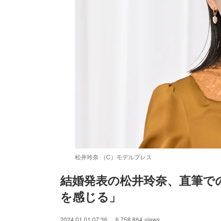
松井玲奈 （C）モデルプレス
結婚発表の松井玲奈、直筆で
を感じる」
/
Unmute
2024.01.01 07:36
6,758,864
views