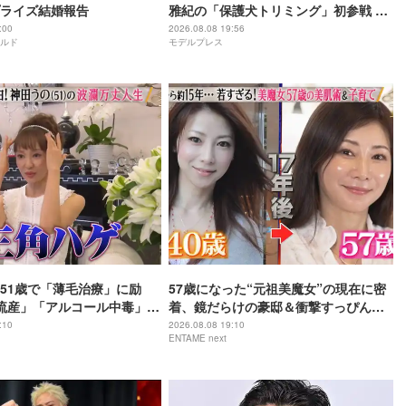
ライズ結婚報告
雅紀の「保護犬トリミング」初参戦 ド
リームチームで心込めて挑む【24時間
:00
2026.08.08 19:56
ルド
モデルプレス
テレビ49】
51歳で「薄毛治療」に励
57歳になった“元祖美魔女”の現在に密
流産」「アルコール中毒」自
着、鏡だらけの豪邸＆衝撃すっぴん姿
赤裸々告白
を披露
:10
2026.08.08 19:10
ENTAME next