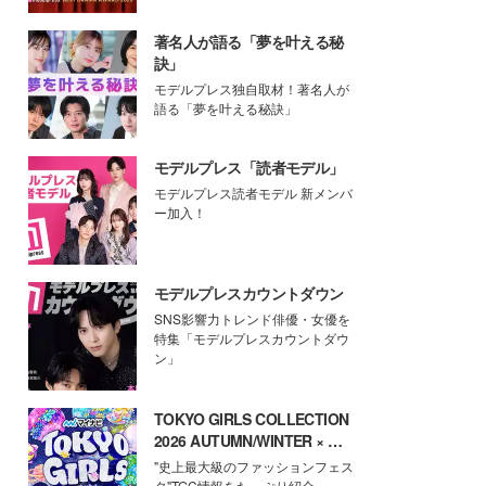
著名人が語る「夢を叶える秘
訣」
モデルプレス独自取材！著名人が
語る「夢を叶える秘訣」
モデルプレス「読者モデル」
モデルプレス読者モデル 新メンバ
ー加入！
モデルプレスカウントダウン
SNS影響力トレンド俳優・女優を
特集「モデルプレスカウントダウ
ン」
TOKYO GIRLS COLLECTION
2026 AUTUMN/WINTER × モ
デルプレス
"史上最大級のファッションフェス
タ"TGC情報をたっぷり紹介