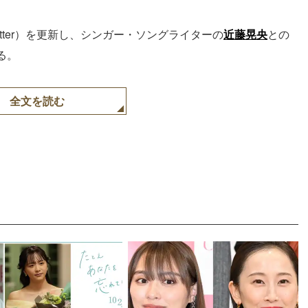
itter）を更新し、シンガー・ソングライターの
近藤晃央
との
る。
全文を読む