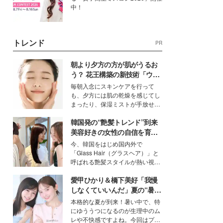
中！
トレンド
PR
朝より夕方の方が肌がうるお
う？ 花王構築の新技術「ウォ
ーターキャプチャリングスキ
毎朝入念にスキンケアを行って
ン（捕水肌）」がスキンケア
も、夕方には肌の乾燥を感じてし
の常識を変える予感
まったり、保湿ミストが手放せな
いという読者も多いのでは？そん
韓国発の“艶髪トレンド”到来
な美容の常識を大きく変える可能
性を秘めた、革新的な「Water
美容好きの女性の自信を育む
Capturing Skin（ウォーターキャ
「ヘアケア事情」って？
今、韓国をはじめ国内外で
プチャリングスキン：捕水肌）」
「Glass Hair（グラスヘア）」と
技術を、花王が構築した。
呼ばれる艶髪スタイルが熱い視線
を集めています。メイクやファッ
愛甲ひかり＆橋下美好「我慢
ションの完成度を高めるベースと
して、“髪そのものの美しさ”に改
しなくていいんだ」夏の“暑さ
めて注目する人が増えている様
対策”の新しい選択肢とは？
本格的な夏が到来！暑い中で、特
子。今回は、そんな憧れの艶やか
にゆううつになるのが生理中のム
な髪を日常で叶える、美容好きの
レや不快感ですよね。今回はプラ