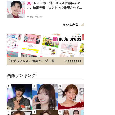
08
レインボー池田直人＆佐藤佳奈ア
ナ、結婚発表「コント内で発表させてい
ただきました」読売テレビ退社は生活拠
点変更のため
モデルプレス
もっとみる
画像ランキング
1
2
3
4
5
6