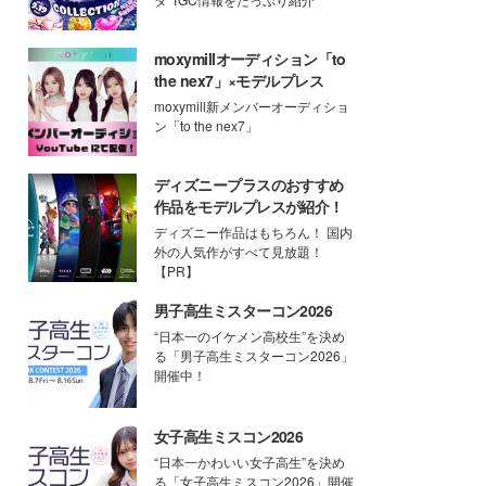
moxymillオーディション「to
the nex7」×モデルプレス
moxymill新メンバーオーディショ
ン「to the nex7」
ディズニープラスのおすすめ
作品をモデルプレスが紹介！
ディズニー作品はもちろん！ 国内
外の人気作がすべて見放題！
【PR】
男子高生ミスターコン2026
“日本一のイケメン高校生”を決め
る「男子高生ミスターコン2026」
開催中！
女子高生ミスコン2026
“日本一かわいい女子高生”を決め
る「女子高生ミスコン2026」開催