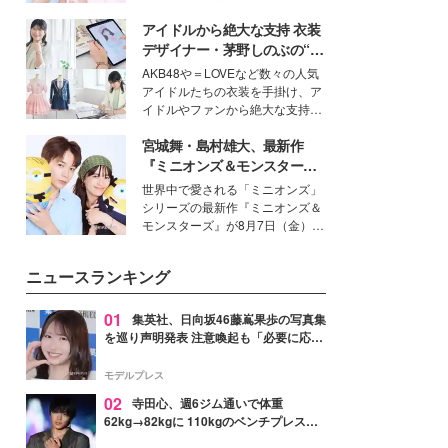
女性たちのヘアケア事情を紹介し
イベートでも仲良しで旅行好きな
ます。
アイドルから絶大な支持 衣装
モデル・愛甲ひかりさんと橋下美
好さんを迎えて本音で女子会トー
デザイナー・茅野しのぶの“可
ク。猛暑のお出かけを快適に過ご
愛い”を作る美学＜「シチズン
AKB48や＝LOVEなど数々の人気
すヒントや、2人が感動した夏の
クロスシー」インタビュー＞
アイドルたちの衣装を手掛け、ア
生理の新常識にも迫りました。
イドルやファンから絶大な支持を
得る、株式会社オサレカンパニー
宮城舞・島村雄大、最新作
取締役兼クリエイティブディレク
ター・茅野しのぶ。一人ひとりの
『ミニオンズ＆モンスター
個性に寄り添い、魅力を引き出す
ズ』の魅力熱弁 ハチャメチャ
世界中で愛される「ミニオンズ」
衣装作りは、多くの女性たちに勇
だけじゃない“友情と絆”に感
シリーズの最新作『ミニオンズ＆
気と自信を与え続けている。
動
モンスターズ』が8月7日（金）に
公開。モデルプレスでは、“大のミ
ニオン好き”という共通点を持つモ
ニュースランキング
デルの宮城舞と島村雄大の特別対
談をお届け！それぞれの視点か
ら、今作ならではの魅力や予想外
01
集英社、日向坂46藤嶌果歩の写真集
の感動をもたらす奥深いストーリ
を巡り声明発表 注意喚起も「必要に応じ
ーについて熱く語り合ってもらっ
て法的措置を含む対応を検討」
た。
モデルプレス
02
寺田心、週6ジム通いで体重
62kg→82kgに 110kgのベンチプレス持
ち上げる姿披露「胸板の厚みすごい」