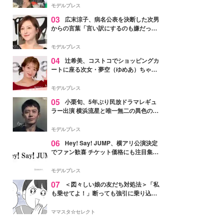
「かっこいい」と反響
モデルプレス
03
広末涼子、病名公表を決断した次男
からの言葉「言い訳にするのも嫌だっ
た」「言うべきか迷った」
モデルプレス
04
辻希美、コストコでショッピングカ
ートに座る次女・夢空（ゆめあ）ちゃん
の姿公開「乗りこなしてる感じが可愛す
ぎ」「成長を感じる」の声
モデルプレス
05
小栗旬、5年ぶり民放ドラマレギュ
ラー出演 横浜流星と唯一無二の異色のバ
ディで初共演【LOST10】
モデルプレス
06
Hey! Say! JUMP、横アリ公演決定
でファン歓喜 チケット価格にも注目集ま
る「激アツ」「平成に戻ったみたい」
モデルプレス
07
＜図々しい娘の友だち対処法＞「私
も乗せてよ！」断っても強引に乗り込ん
でくる友だち【第1話まんが】
ママスタ☆セレクト