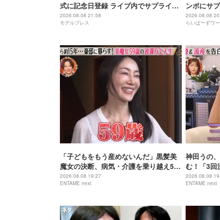
式に記念日登録 ライブ内でサプライズ
ンボにサプ
発表
2026.08.08 21:58
2026.08.08 20
モデルプレス
らいばーずワー
「子どもをもう産めないんだ」黒髪美
神田うの、
魔女の決断、病気・介護を乗り越え56
む！「3回
歳で“おばあちゃん”に
身の過去を
2026.08.08 19:27
2026.08.08 19
ENTAME next
ENTAME next