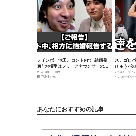
レインボー池田、コント内で“結婚発
ステゴロパ
表” お相手はフリーアナウンサーの佐
ひゅうがの
藤佳奈
2026.08.08 19:10
2026.08.08 19
ENTAME next
らいばーずワー
あなたにおすすめの記事