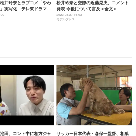
松井玲奈とラブコメ「やわ
松井玲奈と交際の近藤晃央、コメント
」実写化 テレ東ドラマ初
発表 今後について言及＜全文＞
ケメンオネエ”に
:00
2023.05.27 16:03
モデルプレス
池田、コント中に相方ジャ
サッカー日本代表・森保一監督、相葉