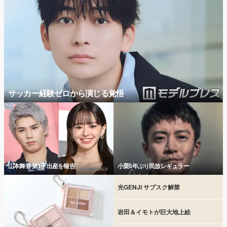
サッカー経験ゼロから演じる覚悟
山本舞香 第1子出産を報告
小栗5年ぶり民放レギュラー
光GENJI サブスク解禁
岩田＆イモトが巨大地上絵