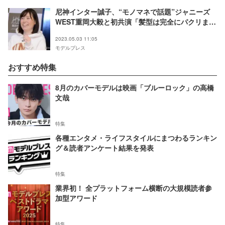
尼神インター誠子、“モノマネで話題”ジャニーズ
WEST重岡大毅と初共演「髪型は完全にパクリまし
た」
2023.05.03 11:05
モデルプレス
おすすめ特集
8月のカバーモデルは映画「ブルーロック」の高橋
文哉
特集
各種エンタメ・ライフスタイルにまつわるランキン
グ＆読者アンケート結果を発表
特集
業界初！ 全プラットフォーム横断の大規模読者参
加型アワード
特集