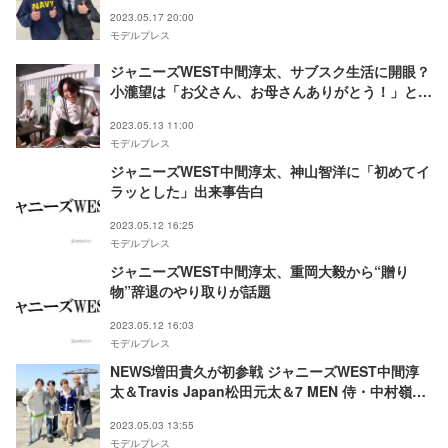
2ショットダンス解禁
2023.05.17 20:00
モデルプレス
ジャニーズWEST中間淳太、サブスク生活に開眼？
小瀧望は「お父さん、お母さんありがとう！」と歓
喜
2023.05.13 11:00
モデルプレス
ジャニーズWEST中間淳太、神山智洋に「初めてイ
ラッとした」出来事告白
2023.05.12 16:25
モデルプレス
ジャニーズWEST中間淳太、重岡大毅から“贈り
物”辞退のやり取りが話題
2023.05.12 16:03
モデルプレス
NEWS増田貴久が初参戦 ジャニーズWEST中間淳
太＆Travis Japan松田元太＆7 MEN 侍・中村嶺亜
とガチファッションコーデ対決
2023.05.03 13:55
モデルプレス