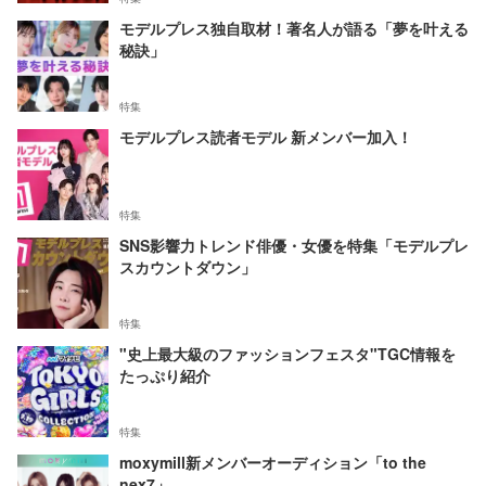
モデルプレス独自取材！著名人が語る「夢を叶える
秘訣」
特集
モデルプレス読者モデル 新メンバー加入！
特集
SNS影響力トレンド俳優・女優を特集「モデルプレ
スカウントダウン」
特集
"史上最大級のファッションフェスタ"TGC情報を
たっぷり紹介
特集
moxymill新メンバーオーディション「to the
nex7」