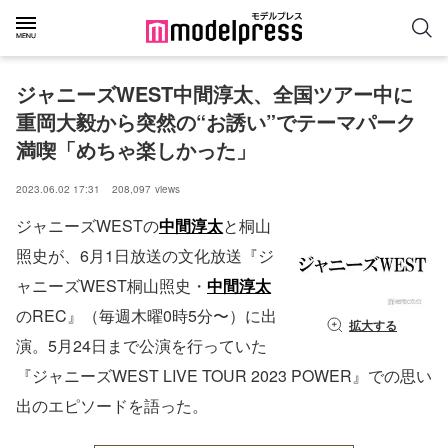
ジャニーズWEST中間淳太、全国ツアー中に
重岡大毅から突然の“お誘い”でテーマパーク
満喫「めちゃ楽しかった」
2023.06.02 17:31
208,097
views
ジャニーズWESTの
中間淳太
と桐山
照史が、6月1日放送の文化放送『ジ
ャニーズWEST桐山照史・
中間淳太
のREC』（毎週木曜0時5分〜）に出
拡大する
演。5月24日まで公演を行っていた
『ジャニーズWEST LIVE TOUR 2023 POWER』での思い
出のエピソードを語った。