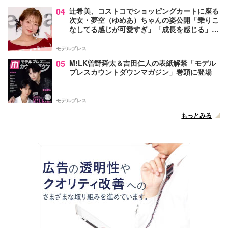
04
辻希美、コストコでショッピングカートに座る
次女・夢空（ゆめあ）ちゃんの姿公開「乗りこ
なしてる感じが可愛すぎ」「成長を感じる」の
声
モデルプレス
05
M!LK曽野舜太＆吉田仁人の表紙解禁「モデル
プレスカウントダウンマガジン」巻頭に登場
モデルプレス
もっとみる