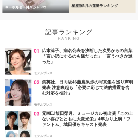
星座別8月の運勢ランキング
キーホルダー付きシャドウ
記事ランキング
RANKING
01
広末涼子、病名公表を決断した次男からの言葉
「言い訳にするのも嫌だった」「言うべきか迷
った」
モデルプレス
02
集英社、日向坂46藤嶌果歩の写真集を巡り声明
発表 注意喚起も「必要に応じて法的措置を含
む対応を検討」
モデルプレス
03
元ME:I飯田栞月、ミュージカル初出演「この上
ない喜びとともに大変光栄」4年ぶり上演「フ
ァントム」城田優らキャスト発表
モデルプレス