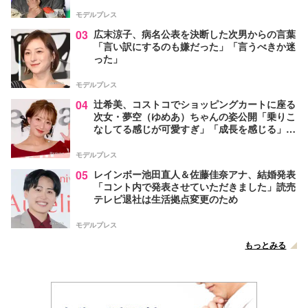
モデルプレス
03
広末涼子、病名公表を決断した次男からの言葉
「言い訳にするのも嫌だった」「言うべきか迷
った」
モデルプレス
04
辻希美、コストコでショッピングカートに座る
次女・夢空（ゆめあ）ちゃんの姿公開「乗りこ
なしてる感じが可愛すぎ」「成長を感じる」の
声
モデルプレス
05
レインボー池田直人＆佐藤佳奈アナ、結婚発表
「コント内で発表させていただきました」読売
テレビ退社は生活拠点変更のため
モデルプレス
もっとみる