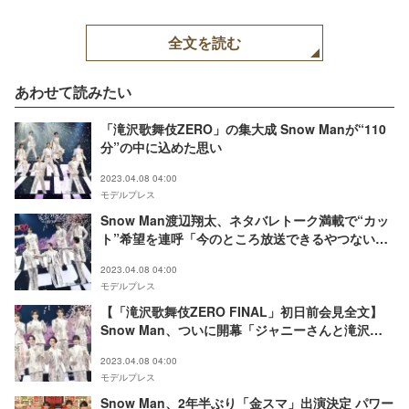
全文を読む
あわせて読みたい
「滝沢歌舞伎ZERO」の集大成 Snow Manが“110
分”の中に込めた思い
2023.04.08 04:00
モデルプレス
Snow Man渡辺翔太、ネタバレトーク満載で“カッ
ト”希望を連呼「今のところ放送できるやつない」
＜滝沢歌舞伎ZERO FINAL＞
2023.04.08 04:00
モデルプレス
【「滝沢歌舞伎ZERO FINAL」初日前会見全文】
Snow Man、ついに開幕「ジャニーさんと滝沢君
がいてくれたから今の自分たちがある」
2023.04.08 04:00
モデルプレス
Snow Man、2年半ぶり「金スマ」出演決定 パワー