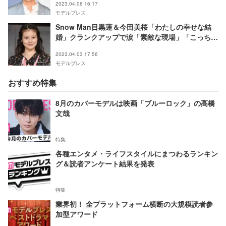
2023.04.06 16:17
モデルプレス
Snow Man目黒蓮＆今田美桜「わたしの幸せな結
婚」クランクアップで涙「素敵な現場」「こっちま
で泣けた」メイキング公開に反響
2023.04.03 17:56
モデルプレス
おすすめ特集
8月のカバーモデルは映画「ブルーロック」の高橋
文哉
特集
各種エンタメ・ライフスタイルにまつわるランキン
グ＆読者アンケート結果を発表
特集
業界初！ 全プラットフォーム横断の大規模読者参
加型アワード