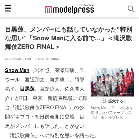
目黒蓮、メンバーにも話していなかった“特別
な思い”「Snow Manに入る前で…」＜滝沢歌
舞伎ZERO FINAL＞
2023.04.08 04:00
3,524,102
views
Snow Man
（岩本照、深澤辰哉、ラ
ウール、渡辺翔太、向井康二、阿部
亮平、
目黒蓮
、宮舘涼太、佐久間大
介）が7日、東京・新橋演舞場にて舞
拡大する
台『滝沢歌舞伎ZERO FINAL』の公
Snow Man／9トンの水を
使用したパフォーマンス
開ゲネプロ・初日前会見に登壇。目
（C）モデルプレス
黒がメンバーにも話したことがない
「滝沢歌舞伎」への特別な思いを語った。