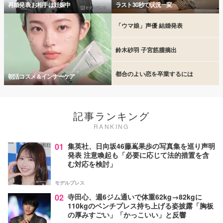
再婚発表 お相手は妊娠中
ラスト30秒で状況一変
「ウマ娘」声優 結婚発表
鈴木砂羽 子宮筋腫摘出
都合のよい恋を卒業するには
朝活コスメ＆インナーケア
記事ランキング
RANKING
01
集英社、日向坂46藤嶌果歩の写真集を巡り声明
発表 注意喚起も「必要に応じて法的措置を含
む対応を検討」
モデルプレス
02
寺田心、週6ジム通いで体重62kg→82kgに
110kgのベンチプレス持ち上げる姿披露「胸板
の厚みすごい」「かっこいい」と反響