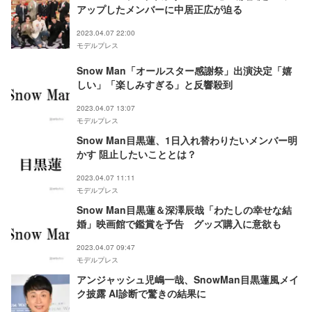
アップしたメンバーに中居正広が迫る
2023.04.07 22:00
モデルプレス
Snow Man「オールスター感謝祭」出演決定「嬉
しい」「楽しみすぎる」と反響殺到
2023.04.07 13:07
モデルプレス
Snow Man目黒蓮、1日入れ替わりたいメンバー明
かす 阻止したいこととは？
2023.04.07 11:11
モデルプレス
Snow Man目黒蓮＆深澤辰哉「わたしの幸せな結
婚」映画館で鑑賞を予告 グッズ購入に意欲も
2023.04.07 09:47
モデルプレス
アンジャッシュ児嶋一哉、SnowMan目黒蓮風メイ
ク披露 AI診断で驚きの結果に