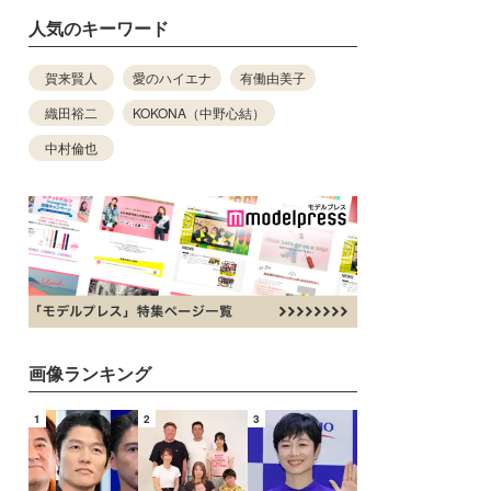
人気のキーワード
賀来賢人
愛のハイエナ
有働由美子
織田裕二
KOKONA（中野心結）
中村倫也
画像ランキング
1
2
3