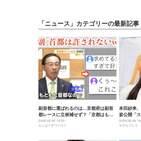
「ニュース」カテゴリーの最新記事
副首都に選ばれるのは…京都府は副首
本田紗来、
都レースに立候補せず？「京都はもと
姿公開「ス
もと首都」
増してる」
2026.08.06 19:00
2026.08.06 18
らいばーずワールド
モデルプレス