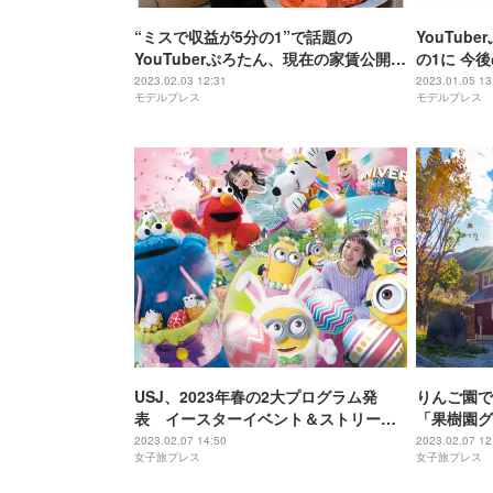
“ミスで収益が5分の1”で話題の
YouTub
YouTuberぷろたん、現在の家賃公開
の1に 今
“税金”理由に東京から引っ越し
い厳しい職
2023.02.03 12:31
2023.01.05 13
モデルプレス
モデルプレス
USJ、2023年春の2大プログラム発
りんご園で
表 イースターイベント＆ストリー
「果樹園グ
ト・ショーが登場
HARAS
2023.02.07 14:50
2023.02.07 12
女子旅プレス
女子旅プレス
ージも