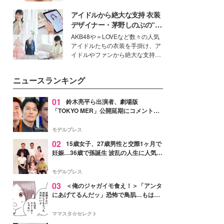
女性たちのヘアケア事情を紹介し
いという読者も多いのでは？そん
ます。
アイドルから絶大な支持 衣装
な美容の常識を大きく変える可能
性を秘めた、革新的な「Water
デザイナー・茅野しのぶの“可
Capturing Skin（ウォーターキャ
愛い”を作る美学＜「シチズン
AKB48や＝LOVEなど数々の人気
プチャリングスキン：捕水肌）」
クロスシー」インタビュー＞
アイドルたちの衣装を手掛け、ア
技術を、花王が構築した。
イドルやファンから絶大な支持を
得る、株式会社オサレカンパニー
取締役兼クリエイティブディレク
ニュースランキング
ター・茅野しのぶ。一人ひとりの
個性に寄り添い、魅力を引き出す
衣装作りは、多くの女性たちに勇
01
鈴木亮平ら出演者、劇場版
気と自信を与え続けている。
「TOKYO MER」公開延期にコメント
「現実のヒーローたちにチームMERから
最大の敬意とエールを」
モデルプレス
02
15歳女子、27歳男性と交際1ヶ月で
妊娠…36歳で孫誕生 波乱の人生に人気タ
レント思わずツッコミ「だいぶ危ねえ
よ！」
モデルプレス
03
＜俺のジャガイモ食え！＞「アンタ
にあげてるんだッ」恐怖で鳥肌…もはや
ストーカー？【第3話まんが】
ママスタ☆セレクト