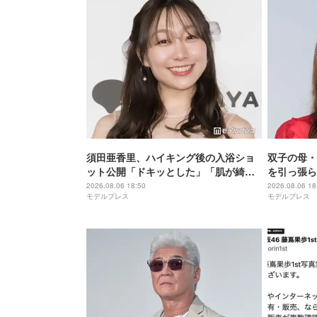
須田亜香里、ハイキング後の入浴ショ
双子の母・
ット公開「ドキッとした」「肌が綺
を引っ張ら
麗」と反響
マあるある
2026.08.06 18:50
2026.08.06 18
モデルプレス
モデルプレス
と反響