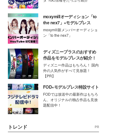
moxymillオーディション「to
the nex7」×モデルプレス
moxymill新メンバーオーディショ
ン「to the nex7」
ディズニープラスのおすすめ
作品をモデルプレスが紹介！
ディズニー作品はもちろん！ 国内
外の人気作がすべて見放題！
【PR】
FOD×モデルプレス特設サイト
FODでは放送中の最新作はもちろ
ん、オリジナルの独占作品も見放
題配信中！
トレンド
PR