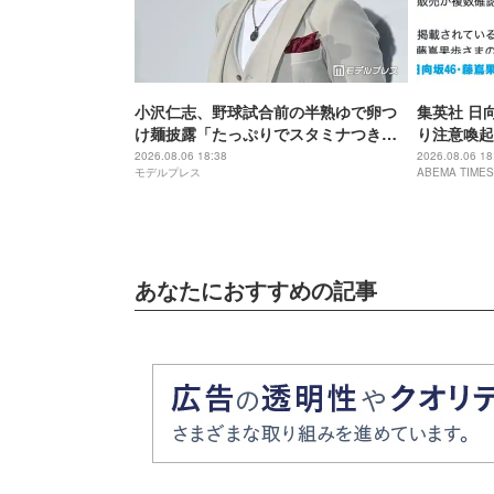
小沢仁志、野球試合前の半熟ゆで卵つ
集英社 日
け麺披露「たっぷりでスタミナつきそ
り注意喚起
う」「絶妙な火加減で最高」
2026.08.06 18:38
2026.08.06 18
モデルプレス
ABEMA TIMES
あなたにおすすめの記事