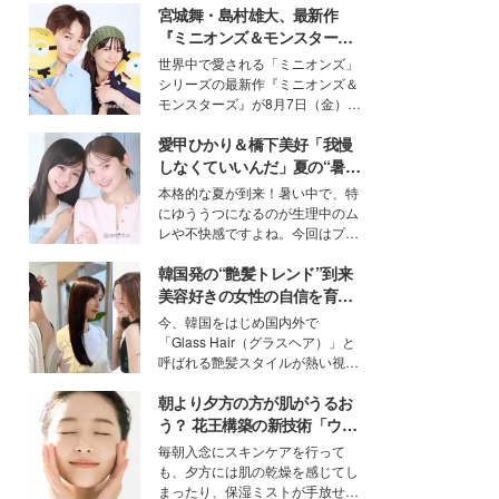
宮城舞・島村雄大、最新作
『ミニオンズ＆モンスター
ズ』の魅力熱弁 ハチャメチャ
世界中で愛される「ミニオンズ」
だけじゃない“友情と絆”に感
シリーズの最新作『ミニオンズ＆
動
モンスターズ』が8月7日（金）に
公開。モデルプレスでは、“大のミ
愛甲ひかり＆橋下美好「我慢
ニオン好き”という共通点を持つモ
デルの宮城舞と島村雄大の特別対
しなくていいんだ」夏の“暑さ
談をお届け！それぞれの視点か
対策”の新しい選択肢とは？
本格的な夏が到来！暑い中で、特
ら、今作ならではの魅力や予想外
にゆううつになるのが生理中のム
の感動をもたらす奥深いストーリ
レや不快感ですよね。今回はプラ
ーについて熱く語り合ってもらっ
イベートでも仲良しで旅行好きな
た。
韓国発の“艶髪トレンド”到来
モデル・愛甲ひかりさんと橋下美
好さんを迎えて本音で女子会トー
美容好きの女性の自信を育む
ク。猛暑のお出かけを快適に過ご
「ヘアケア事情」って？
今、韓国をはじめ国内外で
すヒントや、2人が感動した夏の
「Glass Hair（グラスヘア）」と
生理の新常識にも迫りました。
呼ばれる艶髪スタイルが熱い視線
を集めています。メイクやファッ
朝より夕方の方が肌がうるお
ションの完成度を高めるベースと
して、“髪そのものの美しさ”に改
う？ 花王構築の新技術「ウォ
めて注目する人が増えている様
ーターキャプチャリングスキ
毎朝入念にスキンケアを行って
子。今回は、そんな憧れの艶やか
ン（捕水肌）」がスキンケア
も、夕方には肌の乾燥を感じてし
な髪を日常で叶える、美容好きの
の常識を変える予感
まったり、保湿ミストが手放せな