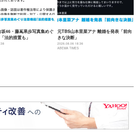
向坂46・藤嶌果歩写真集めぐ
元TBS山本里菜アナ 離婚を発表「前向
「法的措置も」
きな決断」
:38
2026.08.06 18:36
ABEMA TIMES