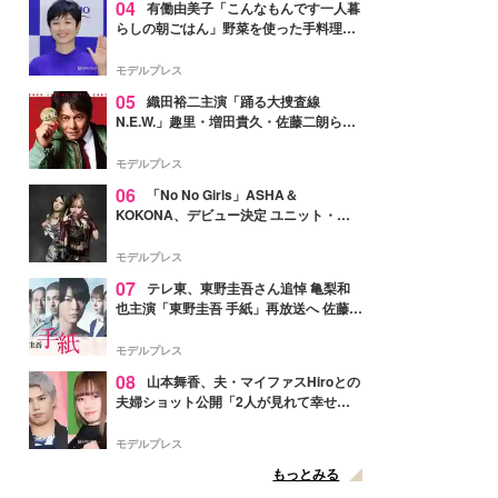
04
有働由美子「こんなもんです一人暮
らしの朝ごはん」野菜を使った手料理公
開「作ってみたい」「ヘルシーで美味し
そう」と反響
モデルプレス
05
織田裕二主演「踊る大捜査線
N.E.W.」趣里・増田貴久・佐藤二朗ら新
メンバー紹介映像解禁 各キャラクター象
徴する“謎のキーワード”も
モデルプレス
06
「No No Girls」ASHA＆
KOKONA、デビュー決定 ユニット・
TAKARAとしてセルフプロデュース楽曲
リリースへ
モデルプレス
07
テレ東、東野圭吾さん追悼 亀梨和
也主演「東野圭吾 手紙」再放送へ 佐藤隆
太・本田翼・中村倫也ら出演
モデルプレス
08
山本舞香、夫・マイファスHiroとの
夫婦ショット公開「2人が見れて幸せ」
「仲の良さが伝わってくる」と反響
モデルプレス
もっとみる