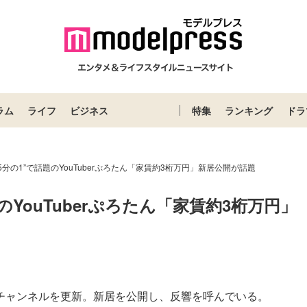
ラム
ライフ
ビジネス
特集
ランキング
ドラ
5分の1”で話題のYouTuberぷろたん「家賃約3桁万円」新居公開が話題
のYouTuberぷろたん「家賃約3桁万円」
Loaded
:
52.23%
beチャンネルを更新。新居を公開し、反響を呼んでいる。