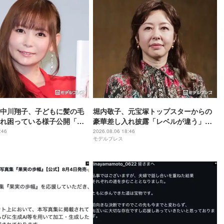
中川翔子、子どもに髪の毛
堀内敬子、元宝塚トップスターからの
れ困っている様子公開「マ
豪華差し入れ披露「レベルが違う」
」「乱れっぷりに笑った」
「これは嬉しすぎる」と反響
:46
2026.08.06 18:46
モデルプレス