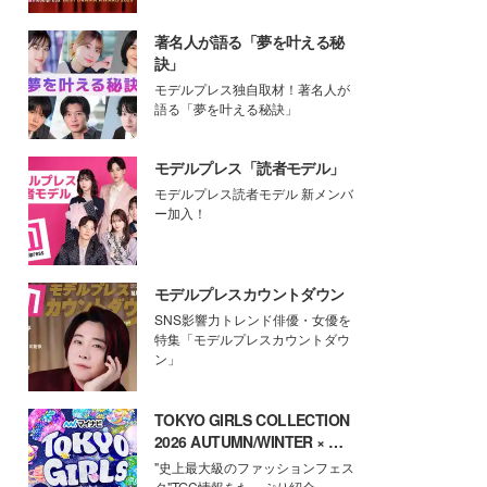
著名人が語る「夢を叶える秘
訣」
モデルプレス独自取材！著名人が
語る「夢を叶える秘訣」
モデルプレス「読者モデル」
モデルプレス読者モデル 新メンバ
ー加入！
モデルプレスカウントダウン
SNS影響力トレンド俳優・女優を
特集「モデルプレスカウントダウ
ン」
TOKYO GIRLS COLLECTION
2026 AUTUMN/WINTER × モ
デルプレス
"史上最大級のファッションフェス
タ"TGC情報をたっぷり紹介