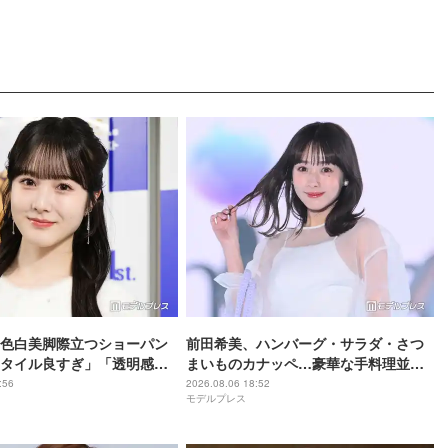
色白美脚際立つショーパン
前田希美、ハンバーグ・サラダ・さつ
タイル良すぎ」「透明感が
まいものカナッペ…豪華な手料理並ぶ
の声
食卓公開「全部美味しそう」「盛り付
:56
2026.08.06 18:52
モデルプレス
けがおしゃれ」と絶賛の声