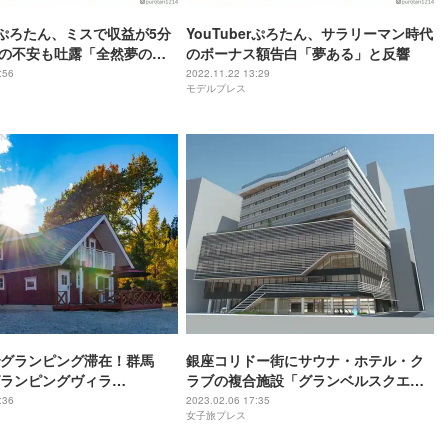
erぷろたん、ミスで収益が5分
YouTuberぷろたん、サラリーマン時代
後の不安も吐露「全然夢のな
のボーナス額告白「夢ある」と反響
業」
:56
2022.11.22 13:29
モデルプレス
グランピング滞在！群馬
銀座コリドー街にサウナ・ホテル・ク
ランピングヴィラ
ラブの複合施設「グランベルスクエ
AWA」サウナ付き＆犬OKコテ
ア」2023年誕生
:36
2023.02.06 17:35
女子旅プレス