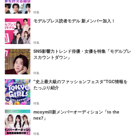
特集
モデルプレス読者モデル 新メンバー加入！
特集
SNS影響力トレンド俳優・女優を特集「モデルプレ
スカウントダウン」
特集
"史上最大級のファッションフェスタ"TGC情報を
たっぷり紹介
特集
moxymill新メンバーオーディション「to the
nex7」
特集