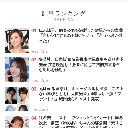
記事ランキング
RANKING
01
広末涼子、病名公表を決断した次男からの言葉
「言い訳にするのも嫌だった」「言うべきか迷
った」
モデルプレス
02
集英社、日向坂46藤嶌果歩の写真集を巡り声明
発表 注意喚起も「必要に応じて法的措置を含
む対応を検討」
モデルプレス
03
元ME:I飯田栞月、ミュージカル初出演「この上
ない喜びとともに大変光栄」4年ぶり上演「フ
ァントム」城田優らキャスト発表
モデルプレス
04
辻希美、コストコでショッピングカートに座る
次女・夢空（ゆめあ）ちゃんの姿公開「乗りこ
なしてる感じが可愛すぎ」「成長を感じる」の