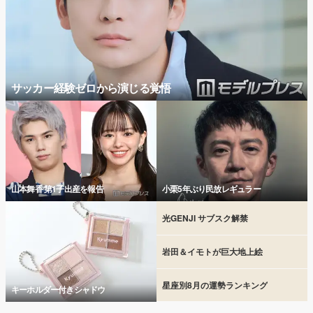
サッカー経験ゼロから演じる覚悟
山本舞香 第1子出産を報告
小栗5年ぶり民放レギュラー
光GENJI サブスク解禁
岩田＆イモトが巨大地上絵
星座別8月の運勢ランキング
キーホルダー付きシャドウ