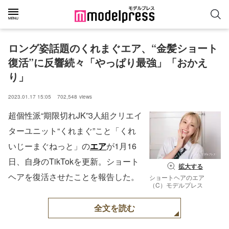
ロング姿話題のくれまぐエア、“金髪ショート
復活”に反響続々「やっぱり最強」「おかえ
り」
2023.01.17 15:05
702,548
views
超個性派“期限切れJK”3人組クリエイ
ターユニット“くれまぐ”こと「くれ
いじーまぐねっと」の
エア
が1月16
日、自身のTikTokを更新。ショート
拡大する
ヘアを復活させたことを報告した。
ショートヘアのエア
（C）モデルプレス
全文を読む