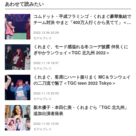
あわせて読みたい
コムドット・平成フラミンゴ・くれまぐ豪華集結で
チーム対決 やまと「400万人行くから見てて」＜
YouTube Fanfest Japan 2022＞
2022.12.06 20:29
モデルプレス
くれまぐ、モード感溢れる冬コーデ披露 仲良くに
ぎやかランウェイ＜TGC 北九州 2022＞
2022.11.19 16:37
モデルプレス
くれまぐ、客席にハート振りまく MC＆ランウェイ
の二刀流で魅了＜TGC teen 2022 Tokyo＞
2022.11.13 20:03
モデルプレス
新木優子・本田仁美・くれまぐら「TGC 北九州」
追加出演者発表
2022.11.02 15:00
モデルプレス