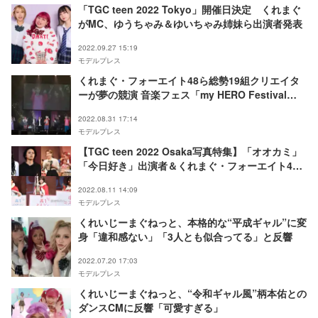
「TGC teen 2022 Tokyo」開催日決定 くれまぐ
がMC、ゆうちゃみ＆ゆいちゃみ姉妹ら出演者発表
2022.09.27 15:19
モデルプレス
くれまぐ・フォーエイト48ら総勢19組クリエイタ
ーが夢の競演 音楽フェス「my HERO Festival
2022」開催＜ライブレポ＞
2022.08.31 17:14
モデルプレス
【TGC teen 2022 Osaka写真特集】「オオカミ」
「今日好き」出演者＆くれまぐ・フォーエイト48
ら集結 中一ミス・高一ミス＆ミスターコン結果発
2022.08.11 14:09
表も
モデルプレス
くれいじーまぐねっと、本格的な“平成ギャル”に変
身「違和感ない」「3人とも似合ってる」と反響
2022.07.20 17:03
モデルプレス
くれいじーまぐねっと、“令和ギャル風”柄本佑との
ダンスCMに反響「可愛すぎる」