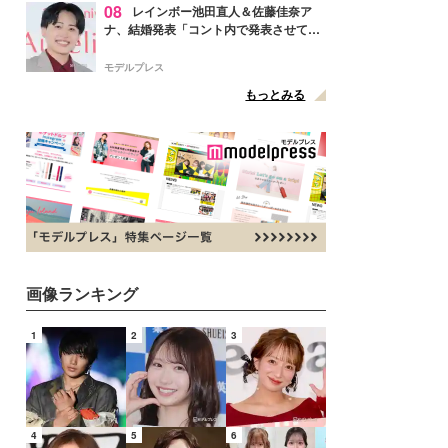
08
レインボー池田直人＆佐藤佳奈ア
ナ、結婚発表「コント内で発表させてい
ただきました」読売テレビ退社は生活拠
点変更のため
モデルプレス
もっとみる
画像ランキング
1
2
3
4
5
6