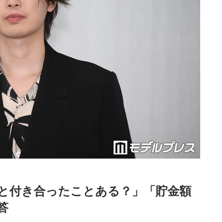
と付き合ったことある？」「貯金額
答
Loaded
:
52.23%