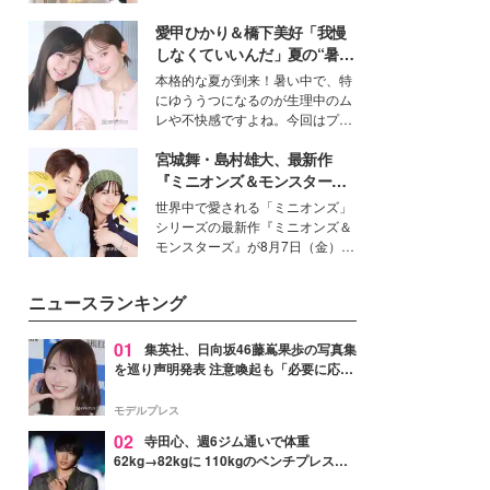
を集めています。メイクやファッ
愛甲ひかり＆橋下美好「我慢
ションの完成度を高めるベースと
して、“髪そのものの美しさ”に改
しなくていいんだ」夏の“暑さ
めて注目する人が増えている様
対策”の新しい選択肢とは？
本格的な夏が到来！暑い中で、特
子。今回は、そんな憧れの艶やか
にゆううつになるのが生理中のム
な髪を日常で叶える、美容好きの
レや不快感ですよね。今回はプラ
女性たちのヘアケア事情を紹介し
イベートでも仲良しで旅行好きな
ます。
宮城舞・島村雄大、最新作
モデル・愛甲ひかりさんと橋下美
好さんを迎えて本音で女子会トー
『ミニオンズ＆モンスター
ク。猛暑のお出かけを快適に過ご
ズ』の魅力熱弁 ハチャメチャ
世界中で愛される「ミニオンズ」
すヒントや、2人が感動した夏の
だけじゃない“友情と絆”に感
シリーズの最新作『ミニオンズ＆
生理の新常識にも迫りました。
動
モンスターズ』が8月7日（金）に
公開。モデルプレスでは、“大のミ
ニオン好き”という共通点を持つモ
ニュースランキング
デルの宮城舞と島村雄大の特別対
談をお届け！それぞれの視点か
ら、今作ならではの魅力や予想外
01
集英社、日向坂46藤嶌果歩の写真集
の感動をもたらす奥深いストーリ
を巡り声明発表 注意喚起も「必要に応じ
ーについて熱く語り合ってもらっ
て法的措置を含む対応を検討」
た。
モデルプレス
02
寺田心、週6ジム通いで体重
62kg→82kgに 110kgのベンチプレス持
ち上げる姿披露「胸板の厚みすごい」