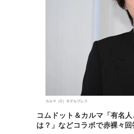
カルマ（C）モデルプレス
コムドット＆カルマ「有名人
は？」などコラボで赤裸々回
/
Unmute