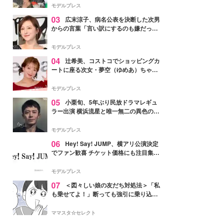
「かっこいい」と反響
モデルプレス
03
広末涼子、病名公表を決断した次男
からの言葉「言い訳にするのも嫌だっ
た」「言うべきか迷った」
モデルプレス
04
辻希美、コストコでショッピングカ
ートに座る次女・夢空（ゆめあ）ちゃん
の姿公開「乗りこなしてる感じが可愛す
ぎ」「成長を感じる」の声
モデルプレス
05
小栗旬、5年ぶり民放ドラマレギュ
ラー出演 横浜流星と唯一無二の異色のバ
ディで初共演【LOST10】
モデルプレス
06
Hey! Say! JUMP、横アリ公演決定
でファン歓喜 チケット価格にも注目集ま
る「激アツ」「平成に戻ったみたい」
モデルプレス
07
＜図々しい娘の友だち対処法＞「私
も乗せてよ！」断っても強引に乗り込ん
でくる友だち【第1話まんが】
ママスタ☆セレクト