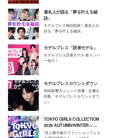
著名人が語る「夢を叶える秘
訣」
モデルプレス独自取材！著名人が
語る「夢を叶える秘訣」
モデルプレス「読者モデル」
モデルプレス読者モデル 新メンバ
ー加入！
モデルプレスカウントダウン
SNS影響力トレンド俳優・女優を
特集「モデルプレスカウントダウ
ン」
TOKYO GIRLS COLLECTION
2026 AUTUMN/WINTER × モ
デルプレス
"史上最大級のファッションフェス
タ"TGC情報をたっぷり紹介