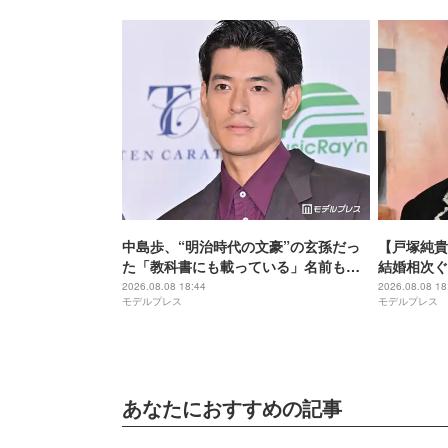
中島歩、“明治時代の文豪”の玄孫だっ
【戸塚純貴
た「教科書にも載っている」名前も先
結婚相次ぐ
祖に由来
手・田中み
2026.08.08 18:44
2026.08.08 18
モデルプレス
モデルプレス
＆中島裕翔
あなたにおすすめの記事