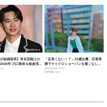
が結婚発表】有名芸能人の
「足長くない！？」22歳女優、圧巻美
2026年 川口春奈＆板倉滉選
脚でマイクロショーパンを着こなし
な実＆亀梨和也・新木優子
「めちゃくちゃ可愛い」
:13
2026.08.08 18:03
ENTAME next
ほか