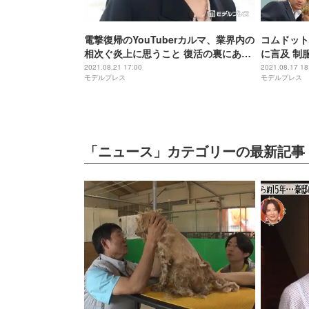
電撃復帰のYouTuberカルマ、業界内の
コムドット
相次ぐ炎上に思うこと 復活の裏にあっ
に言及 制
た“恐怖心”も告白＜独占インタビュー
と反響
2021.08.21 17:00
2021.08.17 18
モデルプレス
モデルプレス
＞
「ニュース」カテゴリーの最新記事