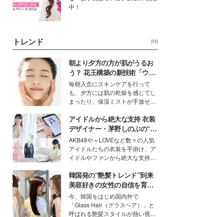
中！
トレンド
PR
朝より夕方の方が肌がうるお
う？ 花王構築の新技術「ウォ
ーターキャプチャリングスキ
毎朝入念にスキンケアを行って
ン（捕水肌）」がスキンケア
も、夕方には肌の乾燥を感じてし
の常識を変える予感
まったり、保湿ミストが手放せな
いという読者も多いのでは？そん
アイドルから絶大な支持 衣装
な美容の常識を大きく変える可能
性を秘めた、革新的な「Water
デザイナー・茅野しのぶの“可
Capturing Skin（ウォーターキャ
愛い”を作る美学＜「シチズン
AKB48や＝LOVEなど数々の人気
プチャリングスキン：捕水肌）」
クロスシー」インタビュー＞
アイドルたちの衣装を手掛け、ア
技術を、花王が構築した。
イドルやファンから絶大な支持を
得る、株式会社オサレカンパニー
韓国発の“艶髪トレンド”到来
取締役兼クリエイティブディレク
ター・茅野しのぶ。一人ひとりの
美容好きの女性の自信を育む
個性に寄り添い、魅力を引き出す
「ヘアケア事情」って？
今、韓国をはじめ国内外で
衣装作りは、多くの女性たちに勇
「Glass Hair（グラスヘア）」と
気と自信を与え続けている。
呼ばれる艶髪スタイルが熱い視線