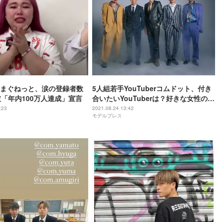
まぐねっと、涙の登録者数
5人組若手YouTuberコムドット、付き
破「年内100万人達成」宣言
合いたいYouTuberは？好きな女性のタ
イプ告白
:23
2021.08.24 13:42
モデルプレス