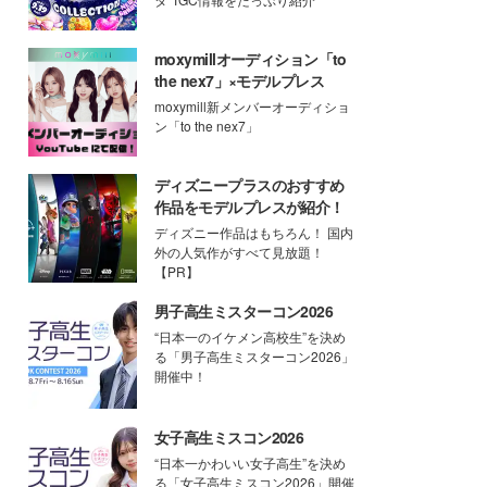
moxymillオーディション「to
the nex7」×モデルプレス
moxymill新メンバーオーディショ
ン「to the nex7」
ディズニープラスのおすすめ
作品をモデルプレスが紹介！
ディズニー作品はもちろん！ 国内
外の人気作がすべて見放題！
【PR】
男子高生ミスターコン2026
“日本一のイケメン高校生”を決め
る「男子高生ミスターコン2026」
開催中！
女子高生ミスコン2026
“日本一かわいい女子高生”を決め
る「女子高生ミスコン2026」開催