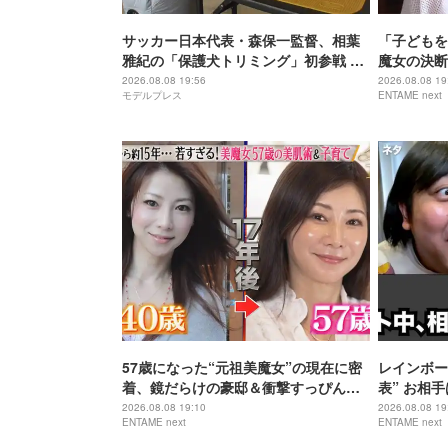
サッカー日本代表・森保一監督、相葉
「子どもを
雅紀の「保護犬トリミング」初参戦 ド
魔女の決断
リームチームで心込めて挑む【24時間
歳で“おば
2026.08.08 19:56
2026.08.08 19
モデルプレス
ENTAME next
テレビ49】
57歳になった“元祖美魔女”の現在に密
レインボー
着、鏡だらけの豪邸＆衝撃すっぴん姿
表” お相
を披露
藤佳奈
2026.08.08 19:10
2026.08.08 19
ENTAME next
ENTAME next