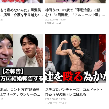
もう産めないんだ」黒髪美
神田うの、51歳で「薄毛治療」に励
、病気・介護を乗り越え56
む！「3回流産」「アルコール中毒」自
あちゃん”に
身の過去を赤裸々告白
:27
2026.08.08 19:10
ENTAME next
池田、コント内で“結婚発
ステゴロパンチャーズ、コムドット・
手はフリーアナウンサーの佐
ひゅうがの筋トレに触れる
:10
2026.08.08 19:00
らいばーずワールド