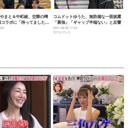
やまと＆中町綾、交際の噂
コムドットゆうた、無防備な一面披露
服コラボに「待ってました」
「最強」「ギャップ半端ない」と反響
:52
2021.08.06 17:43
モデルプレス