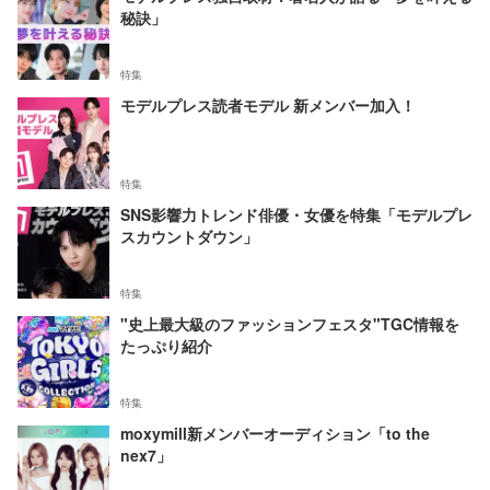
秘訣」
特集
モデルプレス読者モデル 新メンバー加入！
特集
SNS影響力トレンド俳優・女優を特集「モデルプレ
スカウントダウン」
特集
"史上最大級のファッションフェスタ"TGC情報を
たっぷり紹介
特集
moxymill新メンバーオーディション「to the
nex7」