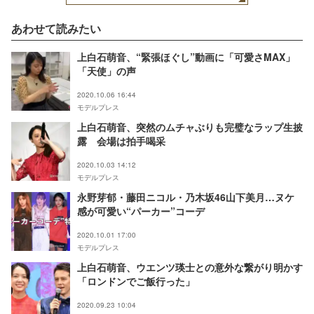
あわせて読みたい
上白石萌音、“緊張ほぐし”動画に「可愛さMAX」
「天使」の声
2020.10.06 16:44
モデルプレス
上白石萌音、突然のムチャぶりも完璧なラップ生披
露 会場は拍手喝采
2020.10.03 14:12
モデルプレス
永野芽郁・藤田ニコル・乃木坂46山下美月…ヌケ
感が可愛い“パーカー”コーデ
2020.10.01 17:00
モデルプレス
上白石萌音、ウエンツ瑛士との意外な繋がり明かす
「ロンドンでご飯行った」
2020.09.23 10:04