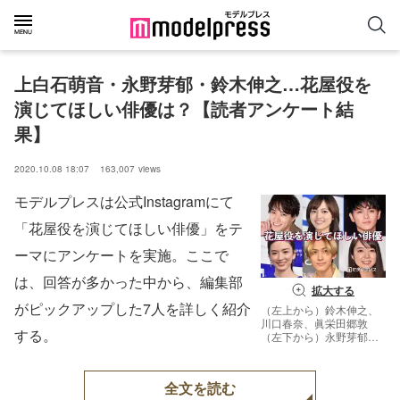
上白石萌音・永野芽郁・鈴木伸之…花屋役を
演じてほしい俳優は？【読者アンケート結
果】
2020.10.08 18:07
163,007
views
モデルプレスは公式Instagramにて
「花屋役を演じてほしい俳優」をテ
ーマにアンケートを実施。ここで
は、回答が多かった中から、編集部
拡大する
がピックアップした7人を詳しく紹介
（左上から）鈴木伸之、
川口春奈、眞栄田郷敦
する。
（左下から）永野芽郁、
古川毅、上白石萌音
（C）モデルプレス
全文を読む