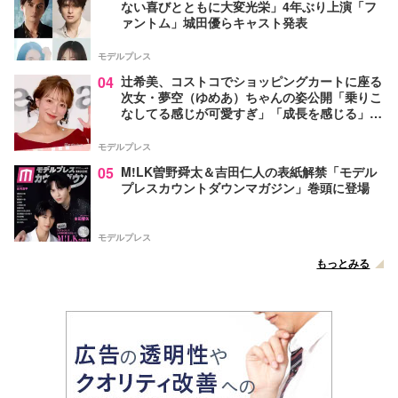
ない喜びとともに大変光栄」4年ぶり上演「フ
ァントム」城田優らキャスト発表
モデルプレス
04
辻希美、コストコでショッピングカートに座る
次女・夢空（ゆめあ）ちゃんの姿公開「乗りこ
なしてる感じが可愛すぎ」「成長を感じる」の
声
モデルプレス
05
M!LK曽野舜太＆吉田仁人の表紙解禁「モデル
プレスカウントダウンマガジン」巻頭に登場
モデルプレス
もっとみる