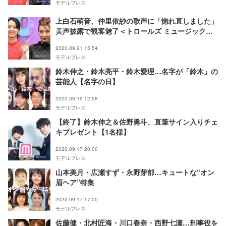
モデルプレス
上白石萌音、仲里依紗の歌声に「惚れ直しました」
美声披露で観客魅了＜トロールズ ミュージック★
パワー＞
2020.09.21 15:54
モデルプレス
鈴木伸之・鈴木亮平・鈴木愛理…名字が「鈴木」の
芸能人【名字の日】
2020.09.19 12:58
モデルプレス
【終了】鈴木伸之＆佐野勇斗、直筆サイン入りチェ
キプレゼント【1名様】
2020.09.17 20:00
モデルプレス
山本美月・広瀬すず・永野芽郁…キュートな“オン
眉ヘア”特集
2020.09.17 17:00
モデルプレス
佐藤健・北村匠海・川口春奈・西野七瀬…刑事役を