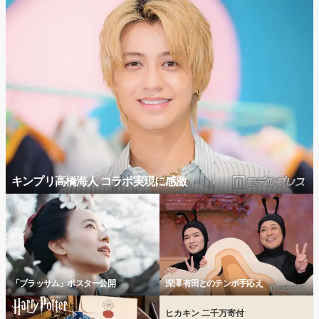
キンプリ高橋海人 コラボ実現に感激
「ブラッサム」ポスター公開
深澤 有田とのテンポ手応え
ヒカキン 二千万寄付