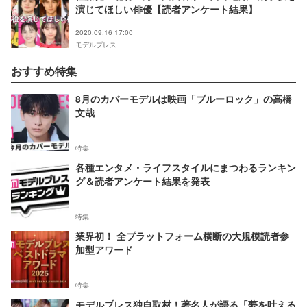
演じてほしい俳優【読者アンケート結果】
2020.09.16 17:00
モデルプレス
おすすめ特集
8月のカバーモデルは映画「ブルーロック」の高橋
文哉
特集
各種エンタメ・ライフスタイルにまつわるランキン
グ＆読者アンケート結果を発表
特集
業界初！ 全プラットフォーム横断の大規模読者参
加型アワード
特集
モデルプレス独自取材！著名人が語る「夢を叶える