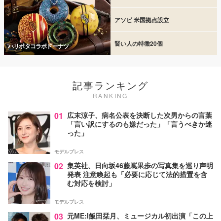
アソビ 米国拠点設立
賢い人の特徴20個
ハリポタコラボドーナツ
記事ランキング
RANKING
01
広末涼子、病名公表を決断した次男からの言葉
「言い訳にするのも嫌だった」「言うべきか迷
った」
モデルプレス
02
集英社、日向坂46藤嶌果歩の写真集を巡り声明
発表 注意喚起も「必要に応じて法的措置を含
む対応を検討」
モデルプレス
03
元ME:I飯田栞月、ミュージカル初出演「この上