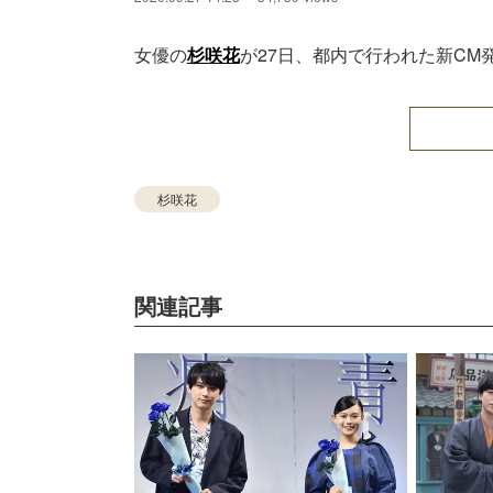
女優の
杉咲花
が27日、都内で行われた新C
杉咲花
関連記事