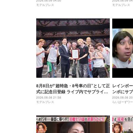
が交差する念願の初ステージ【ライブ
した」織山
2026.08.09 04:00
2026.08.09 04
モデルプレス
モデルプレス
レポ／Howzit 1st LIVE 2026 NICE TO
いて良かっ
ME YOU】
Howzit 1s
YOU】
8月8日が“超特急・8号車の日”として正
レインボー
式に記念日登録 ライブ内でサプライズ
ンボにサプ
発表
2026.08.08 21:58
2026.08.08 20
モデルプレス
らいばーずワー