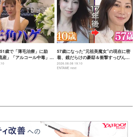
51歳で「薄毛治療」に励
57歳になった“元祖美魔女”の現在に密
流産」「アルコール中毒」自
着、鏡だらけの豪邸＆衝撃すっぴん姿
赤裸々告白
を披露
:10
2026.08.08 19:10
ENTAME next