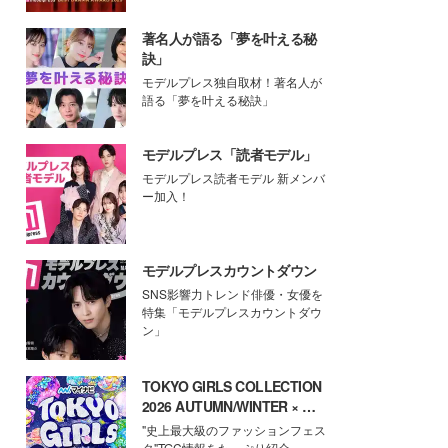
著名人が語る「夢を叶える秘
訣」
モデルプレス独自取材！著名人が
語る「夢を叶える秘訣」
モデルプレス「読者モデル」
モデルプレス読者モデル 新メンバ
ー加入！
モデルプレスカウントダウン
SNS影響力トレンド俳優・女優を
特集「モデルプレスカウントダウ
ン」
TOKYO GIRLS COLLECTION
2026 AUTUMN/WINTER × モ
デルプレス
"史上最大級のファッションフェス
タ"TGC情報をたっぷり紹介