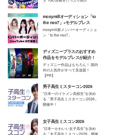
moxymillオーディション「to
the nex7」×モデルプレス
moxymill新メンバーオーディショ
ン「to the nex7」
ディズニープラスのおすすめ
作品をモデルプレスが紹介！
ディズニー作品はもちろん！ 国内
外の人気作がすべて見放題！
【PR】
男子高生ミスターコン2026
“日本一のイケメン高校生”を決め
る「男子高生ミスターコン2026」
開催中！
女子高生ミスコン2026
“日本一かわいい女子高生”を決め
る「女子高生ミスコン2026」開催