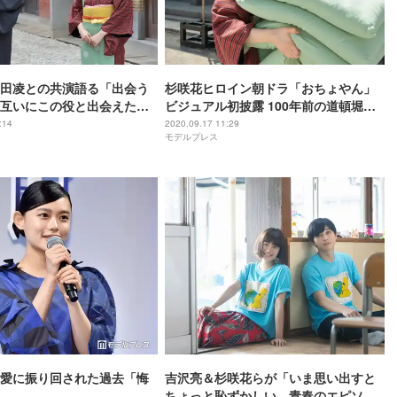
田凌との共演語る「出会う
杉咲花ヒロイン朝ドラ「おちょやん」
互いにこの役と出会えたの
ビジュアル初披露 100年前の道頓堀を
ドラ「おちょやん」撮影レ
全力疾走
:14
2020.09.17 11:29
モデルプレス
愛に振り回された過去「悔
吉沢亮＆杉咲花らが「いま思い出すと
ちょっと恥ずかしい、青春のエピソー