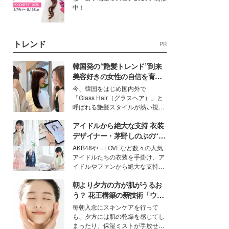
中！
トレンド
PR
韓国発の“艶髪トレンド”到来
美容好きの女性の自信を育む
「ヘアケア事情」って？
今、韓国をはじめ国内外で
「Glass Hair（グラスヘア）」と
呼ばれる艶髪スタイルが熱い視線
を集めています。メイクやファッ
アイドルから絶大な支持 衣装
ションの完成度を高めるベースと
して、“髪そのものの美しさ”に改
デザイナー・茅野しのぶの“可
めて注目する人が増えている様
愛い”を作る美学＜「シチズン
AKB48や＝LOVEなど数々の人気
子。今回は、そんな憧れの艶やか
クロスシー」インタビュー＞
アイドルたちの衣装を手掛け、ア
な髪を日常で叶える、美容好きの
イドルやファンから絶大な支持を
女性たちのヘアケア事情を紹介し
得る、株式会社オサレカンパニー
ます。
朝より夕方の方が肌がうるお
取締役兼クリエイティブディレク
ター・茅野しのぶ。一人ひとりの
う？ 花王構築の新技術「ウォ
個性に寄り添い、魅力を引き出す
ーターキャプチャリングスキ
毎朝入念にスキンケアを行って
衣装作りは、多くの女性たちに勇
ン（捕水肌）」がスキンケア
も、夕方には肌の乾燥を感じてし
気と自信を与え続けている。
の常識を変える予感
まったり、保湿ミストが手放せな