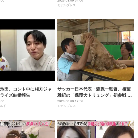
尚大は「アイドルをやって
「地球上で1番のホットスポット」【囲
:00
2026.08.09 04:00
モデルプレス
た」【挨拶ほぼ全文／
みほぼ全文／Howzit 1st LIVE 2026
t LIVE 2026 NICE TO ME
NICE TO ME YOU】
池田、コント中に相方ジャ
サッカー日本代表・森保一監督、相葉
ライズ結婚報告
雅紀の「保護犬トリミング」初参戦 ド
リームチームで心込めて挑む【24時間
:00
2026.08.08 19:56
ルド
モデルプレス
テレビ49】