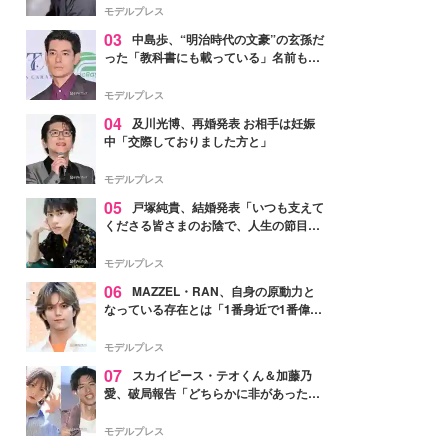
モデルプレス
03
中島歩、“明治時代の文豪”の玄孫だ
った「教科書にも載っている」名前も先
祖に由来
モデルプレス
04
及川光博、再婚発表 お相手は妊娠
中「交際しておりました方と」
モデルプレス
05
戸塚純貴、結婚発表「いつも支えて
くださる皆さまのお陰で、人生の節目を
迎えられること、心より感謝しておりま
す」【全文】
モデルプレス
06
MAZZEL・RAN、自身の原動力と
なっている存在とは「1番身近で1番偉大
な存在」
モデルプレス
07
スカイピース・テオくん＆加藤乃
愛、破局報告「どちらかに非があったわ
けではなく」2023年2月に交際発表
モデルプレス