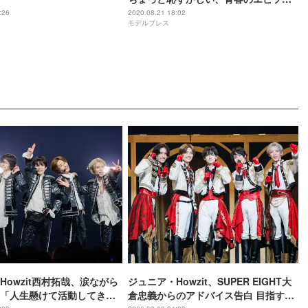
ド」を明かす【映画「青くて痛くて脆
:26
2020.08.21 18:02
モデルプレス
い」×モデルプレス カウントダウン企
画】
Howzit西村拓哉、涙ながら
ジュニア・Howzit、SUPER EIGHT大
「人生懸けて活動してきま
倉忠義からのアドバイス告白 目指すは