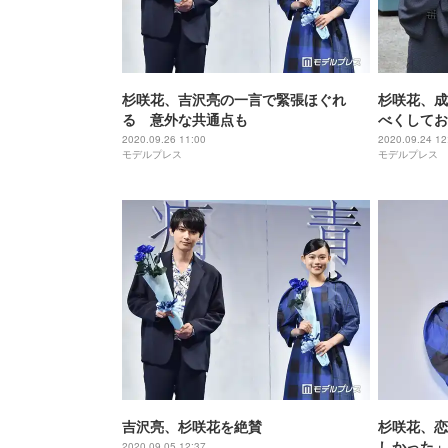
杉咲花、吉沢亮の一言で緊張ほぐれ
杉咲花、成
る 意外な共通点も
べくしてお
では」＜朝
2020.09.26 11:00
2020.09.24 12
モデルプレス
モデルプレス
ポート＞
吉沢亮、杉咲花を絶賛
杉咲花、恋
しかった」
2020.09.05 12:37