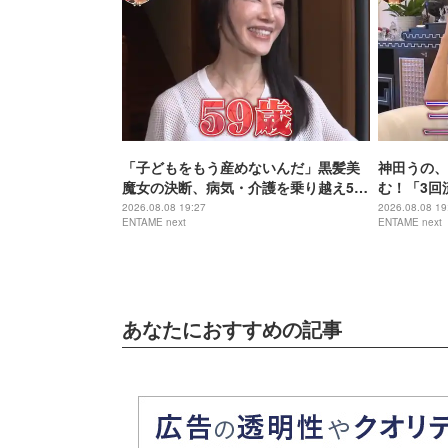
「子どもをもう産めないんだ」黒髪美
神田うの、
魔女の決断、病気・介護を乗り越え56
む！「3回
歳で“おばあちゃん”に
身の過去を
2026.08.08 19:27
2026.08.08 19
ENTAME next
ENTAME next
あなたにおすすめの記事