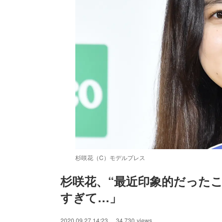
杉咲花（C）モデルプレス
杉咲花、“最近印象的だった
すぎて…」
/
Unmute
2020.09.27 14:23
34,730
views