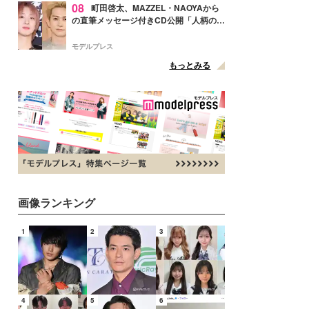
08
町田啓太、MAZZEL・NAOYAから
の直筆メッセージ付きCD公開「人柄の良
さがにじみ出てる」の声
モデルプレス
もっとみる
画像ランキング
1
2
3
4
5
6