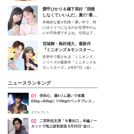
いという読者も多いのでは？そん
愛甲ひかり＆橋下美好「我慢
な美容の常識を大きく変える可能
性を秘めた、革新的な「Water
しなくていいんだ」夏の“暑さ
Capturing Skin（ウォーターキャ
対策”の新しい選択肢とは？
本格的な夏が到来！暑い中で、特
プチャリングスキン：捕水肌）」
にゆううつになるのが生理中のム
技術を、花王が構築した。
レや不快感ですよね。今回はプラ
イベートでも仲良しで旅行好きな
宮城舞・島村雄大、最新作
モデル・愛甲ひかりさんと橋下美
好さんを迎えて本音で女子会トー
『ミニオンズ＆モンスター
ク。猛暑のお出かけを快適に過ご
ズ』の魅力熱弁 ハチャメチャ
世界中で愛される「ミニオンズ」
すヒントや、2人が感動した夏の
だけじゃない“友情と絆”に感
シリーズの最新作『ミニオンズ＆
生理の新常識にも迫りました。
動
モンスターズ』が8月7日（金）に
公開。モデルプレスでは、“大のミ
ニオン好き”という共通点を持つモ
ニュースランキング
デルの宮城舞と島村雄大の特別対
談をお届け！それぞれの視点か
ら、今作ならではの魅力や予想外
01
寺田心、週6ジム通いで体重
の感動をもたらす奥深いストーリ
62kg→82kgに 110kgのベンチプレス持
ーについて熱く語り合ってもらっ
ち上げる姿披露「胸板の厚みすごい」
た。
「かっこいい」と反響
モデルプレス
02
二宮和也主演「８番出口」本編ノー
カットで地上波初放送 8月28日“金ロ
ー”枠