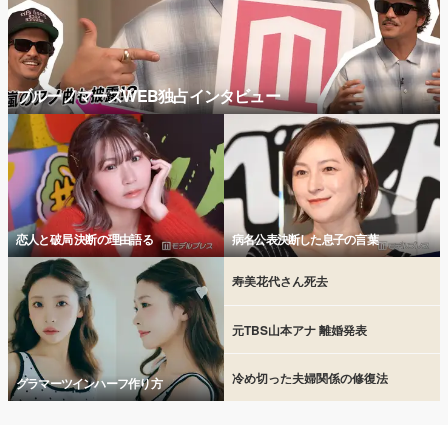
ブルーノマーズWEB独占インタビュー
恋人と破局 決断の理由語る
病名公表決断した息子の言葉
寿美花代さん死去
元TBS山本アナ 離婚発表
冷め切った夫婦関係の修復法
グラマーツインハーフ作り方