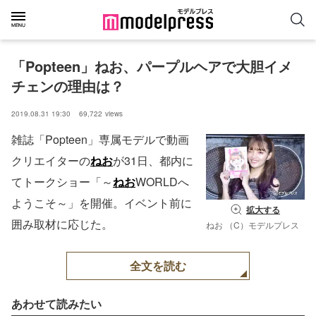
「Popteen」ねお、パープルヘアで大胆イメ
チェンの理由は？
2019.08.31 19:30
69,722
views
雑誌「Popteen」専属モデルで動画
クリエイターの
ねお
が31日、都内に
てトークショー「～
ねお
WORLDへ
ようこそ～」を開催。イベント前に
拡大する
囲み取材に応じた。
ねお （C）モデルプレス
全文を読む
あわせて読みたい