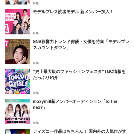
特集
モデルプレス読者モデル 新メンバー加入！
特集
SNS影響力トレンド俳優・女優を特集「モデルプレ
スカウントダウン」
特集
"史上最大級のファッションフェスタ"TGC情報を
たっぷり紹介
特集
moxymill新メンバーオーディション「to the
nex7」
特集
ディズニー作品はもちろん！ 国内外の人気作がす