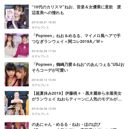
“10代のカリスマ”ねお、音楽＆女優業に意欲 渡
辺直美への憧れも
2019.08.31 19:30
モデルプレス
「Popteen」ねお＆めるる、マイメロ風ヘアで手
つなぎランウェイ＜関コレ2019A／W＞
2019.08.28 17:34
モデルプレス
「Popteen」鶴嶋乃愛＆ねお“のあんつぇる”USJお
そろコーデが可愛い
2019.08.14 13:40
モデルプレス
【超夏休み2019】伊藤桃々・黒木麗奈ら水着美女
がランウェイ ねおらティーンに人気のモデルが集
結＜写真特集／100枚超＞
2019.08.08 13:09
モデルプレス
のあにゃん・めるる・ねお・ほのばび