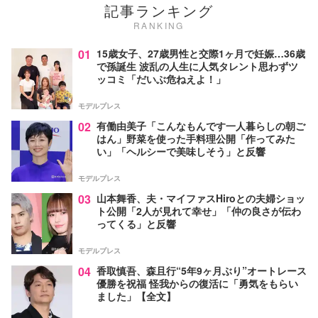
記事ランキング
RANKING
01
15歳女子、27歳男性と交際1ヶ月で妊娠…36歳
で孫誕生 波乱の人生に人気タレント思わずツ
ッコミ「だいぶ危ねえよ！」
モデルプレス
02
有働由美子「こんなもんです一人暮らしの朝ご
はん」野菜を使った手料理公開「作ってみた
い」「ヘルシーで美味しそう」と反響
モデルプレス
03
山本舞香、夫・マイファスHiroとの夫婦ショッ
ト公開「2人が見れて幸せ」「仲の良さが伝わ
ってくる」と反響
モデルプレス
04
香取慎吾、森且行“5年9ヶ月ぶり”オートレース
優勝を祝福 怪我からの復活に「勇気をもらい
ました」【全文】