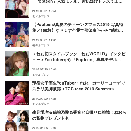
「Popteen」人気モデル、素肌透けドレスで圧巻
オーラ＜Popteen#真夏のティーンズフェス2019＞
2019.08.01 15:50
モデルプレス
【Popteen#真夏のティーンズフェス2019 写真特
集／160枚】なちょす卒業で那須泰斗から“感動サ
プライズ” めるる・ねおら人気モデル集結
2019.08.01 14:01
モデルプレス
＜ねお初スタイルブック「ねおWORLD」インタビ
ュー＞YouTuberから「Popteen」専属モデル
へ“異例の抜てき”にあった試練「SNSが怖くなっ
2019.07.30 10:00
た」
モデルプレス
現役女子高生YouTuber・ねお、ガーリーコーデで
スラリ美脚披露＜TGC teen 2019 Summer＞
2019.07.29 17:25
モデルプレス
生見愛瑠＆鶴嶋乃愛＆香音と自撮りに挑戦！ねおら
の私物プレゼントも
2019.06.25 00:00