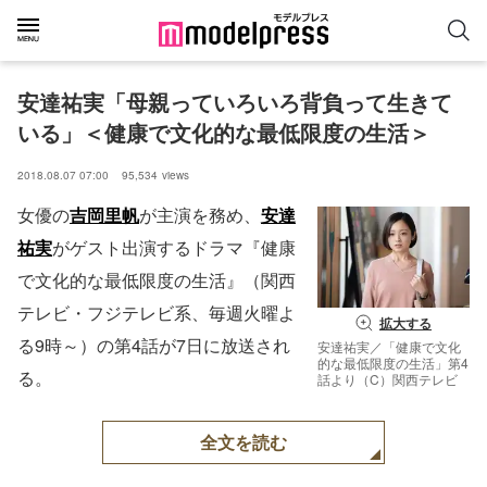
安達祐実「母親っていろいろ背負って生きて
いる」＜健康で文化的な最低限度の生活＞
2018.08.07 07:00
95,534
views
女優の
吉岡里帆
が主演を務め、
安達
祐実
がゲスト出演するドラマ『健康
で文化的な最低限度の生活』（関西
テレビ・フジテレビ系、毎週火曜よ
拡大する
る9時～）の第4話が7日に放送され
安達祐実／「健康で文化
的な最低限度の生活」第4
る。
話より（C）関西テレビ
全文を読む