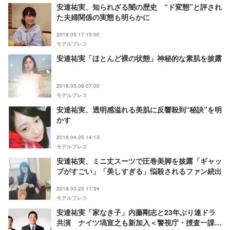
安達祐実、知られざる闇の歴史 “ド変態”と評され
た夫婦関係の実態も明らかに
2018.05.17 15:00
モデルプレス
安達祐実「ほとんど裸の状態」神秘的な素肌を披露
2018.05.09 07:00
モデルプレス
安達祐実、透明感溢れる美肌に反響殺到“秘訣”を明
かす
2018.04.25 14:13
モデルプレス
安達祐実、ミニ丈スーツで圧巻美脚を披露「ギャッ
プがすごい」「美しすぎる」悩殺されるファン続出
2018.03.23 11:34
モデルプレス
安達祐実「家なき子」内藤剛志と23年ぶり連ドラ
共演 ナイツ塙宣之も新加入＜警視庁・捜査一課長