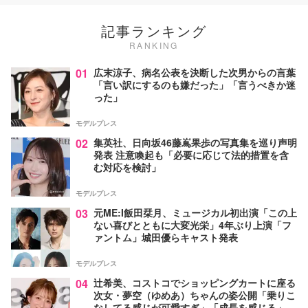
記事ランキング
RANKING
01
広末涼子、病名公表を決断した次男からの言葉
「言い訳にするのも嫌だった」「言うべきか迷
った」
モデルプレス
02
集英社、日向坂46藤嶌果歩の写真集を巡り声明
発表 注意喚起も「必要に応じて法的措置を含
む対応を検討」
モデルプレス
03
元ME:I飯田栞月、ミュージカル初出演「この上
ない喜びとともに大変光栄」4年ぶり上演「フ
ァントム」城田優らキャスト発表
モデルプレス
04
辻希美、コストコでショッピングカートに座る
次女・夢空（ゆめあ）ちゃんの姿公開「乗りこ
なしてる感じが可愛すぎ」「成長を感じる」の