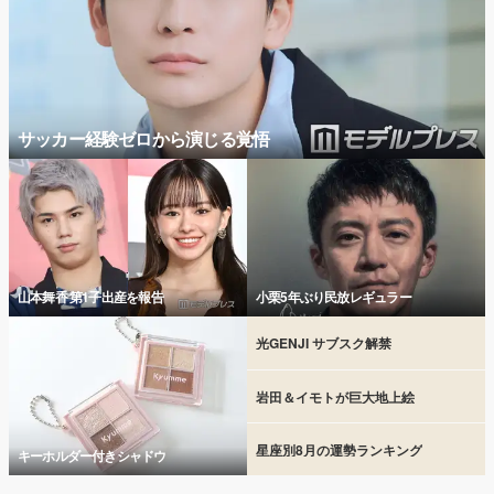
サッカー経験ゼロから演じる覚悟
山本舞香 第1子出産を報告
小栗5年ぶり民放レギュラー
光GENJI サブスク解禁
岩田＆イモトが巨大地上絵
星座別8月の運勢ランキング
キーホルダー付きシャドウ