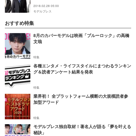
＞
2018.02.28 05:00
モデルプレス
おすすめ特集
8月のカバーモデルは映画「ブルーロック」の高橋
文哉
特集
各種エンタメ・ライフスタイルにまつわるランキン
グ＆読者アンケート結果を発表
特集
業界初！ 全プラットフォーム横断の大規模読者参
加型アワード
特集
モデルプレス独自取材！著名人が語る「夢を叶える
秘訣」