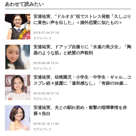
あわせて読みたい
安達祐実、“ドルオタ”役でストレス発散「久しぶり
に黄色い声を出した」＜婚外恋愛に似たもの＞
2018.07.04 21:16
モデルプレス
安達祐実、ドアップ自撮りに「永遠の美少女」「陶
器のような肌」と絶賛の声殺到
2018.06.08 13:31
モデルプレス
安達祐実、幼稚園児・小学生・中学生・ギャル…コ
スプレ続々披露に「違和感なし」「奇跡の36歳」
と反響殺到
2018.05.29 01:15
モデルプレス
安達祐実、夫との馴れ初め・衝撃の喧嘩事情を赤
裸々告白
2018.05.19 11:54
モデルプレス