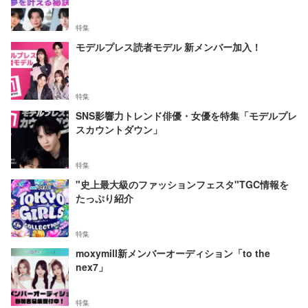
特集
モデルプレス読者モデル 新メンバー加入！
特集
SNS影響力トレンド俳優・女優を特集「モデルプレ
スカウントダウン」
特集
"史上最大級のファッションフェスタ"TGC情報を
たっぷり紹介
特集
moxymill新メンバーオーディション「to the
nex7」
特集