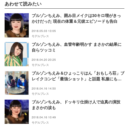
あわせて読みたい
ブルゾンちえみ、囲み目メイクは30キロ増がきっ
かけだった 現在の体重＆元彼エピソードも告白
2018.05.03 13:05
モデルプレス
ブルゾンちえみ、血管年齢明かす まさかの結果に
自らツッコミ
2018.04.20 20:25
モデルプレス
ブルゾンちえみ＆ひょっこりはん「おもしろ荘」ブ
レイクコンビ「最強ショット」と話題 私服にも注
目集まる
2018.04.16 14:50
モデルプレス
ブルゾンちえみ、ドッキリ仕掛け人で迫真の演技
まさかの涙も
2018.04.16 10:49
モデルプレス