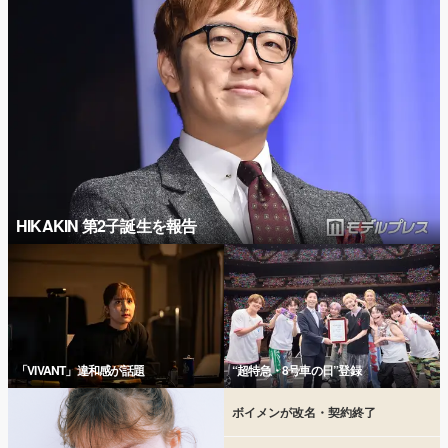
HIKAKIN 第2子誕生を報告
「VIVANT」違和感が話題
“超特急・8号車の日”登録
ボイメンが改名・契約終了