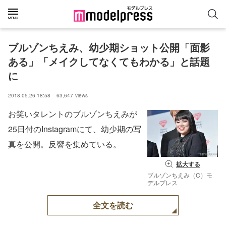
ブルゾンちえみ、幼少期ショット公開「面影
ある」「メイクしてなくてもわかる」と話題
に
2018.05.26 18:58
63,647
views
お笑いタレントのブルゾンちえみが
25日付のInstagramにて、幼少期の写
真を公開。反響を集めている。
拡大する
ブルゾンちえみ（C）モ
デルプレス
全文を読む