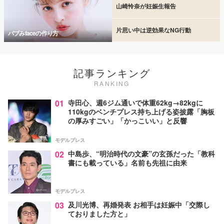
山崎怜奈が妊娠生報告
片思い中は逆効果なNG行動
バブみfaceの作り方
記事ランキング
RANKING
01
寺田心、週6ジム通いで体重62kg→82kgに
110kgのベンチプレス持ち上げる姿披露「胸板
の厚みすごい」「かっこいい」と反響
モデルプレス
02
中島歩、“明治時代の文豪”の玄孫だった「教科
書にも載っている」名前も先祖に由来
モデルプレス
03
及川光博、再婚発表 お相手は妊娠中「交際し
ておりました方と」