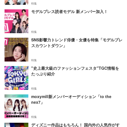
特集
モデルプレス読者モデル 新メンバー加入！
特集
SNS影響力トレンド俳優・女優を特集「モデルプレ
スカウントダウン」
特集
"史上最大級のファッションフェスタ"TGC情報を
たっぷり紹介
特集
moxymill新メンバーオーディション「to the
nex7」
特集
ディズニー作品はもちろん！ 国内外の人気作がす