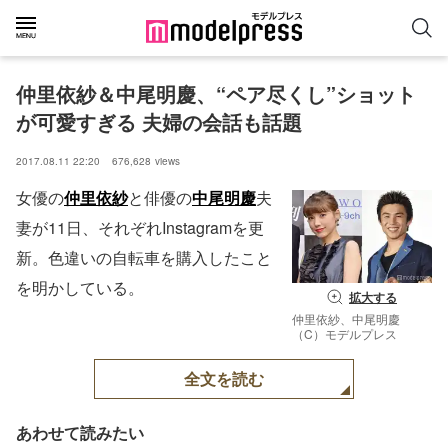
仲里依紗＆中尾明慶、“ペア尽くし”ショット
が可愛すぎる 夫婦の会話も話題
2017.08.11 22:20
676,628
views
女優の
仲里依紗
と俳優の
中尾明慶
夫
妻が11日、それぞれInstagramを更
新。色違いの自転車を購入したこと
を明かしている。
拡大する
仲里依紗、中尾明慶
（C）モデルプレス
全文を読む
あわせて読みたい