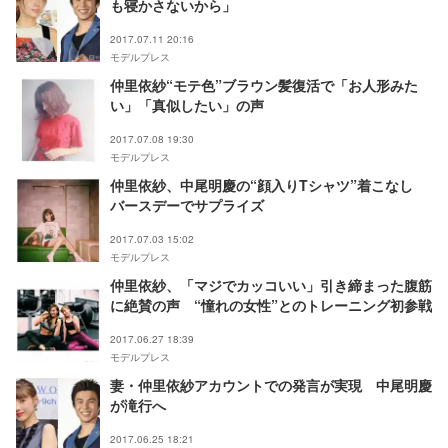
も寝かさないから」
2017.07.11 20:16
モデルプレス
仲里依紗“モテ色”ブラウン髪復活で「お人形みた
い」「真似したい」の声
2017.07.08 19:30
モデルプレス
仲里依紗、中尾明慶の“顔入りTシャツ”着こなし
バースデーでサプライズ
2017.07.03 15:02
モデルプレス
仲里依紗、「マジでカッコいい」引き締まった腹筋
に絶賛の声 “憧れの女性”とのトレーニング初参戦
2017.06.27 18:39
モデルプレス
妻・仲里依紗アカウントでの発言が実現 中尾明慶
が滝行へ
2017.06.25 18:21