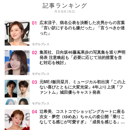
記事ランキング
RANKING
01
広末涼子、病名公表を決断した次男からの言葉
「言い訳にするのも嫌だった」「言うべきか迷
った」
モデルプレス
02
集英社、日向坂46藤嶌果歩の写真集を巡り声明
発表 注意喚起も「必要に応じて法的措置を含
む対応を検討」
モデルプレス
03
元ME:I飯田栞月、ミュージカル初出演「この上
ない喜びとともに大変光栄」4年ぶり上演「フ
ァントム」城田優らキャスト発表
モデルプレス
04
辻希美、コストコでショッピングカートに座る
次女・夢空（ゆめあ）ちゃんの姿公開「乗りこ
なしてる感じが可愛すぎ」「成長を感じる」の
声