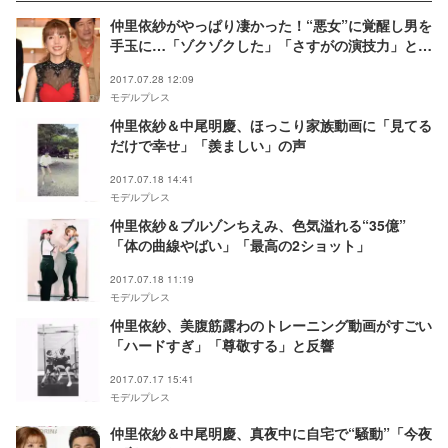
仲里依紗がやっぱり凄かった！“悪女”に覚醒し男を
手玉に…「ゾクゾクした」「さすがの演技力」と反
響続出＜黒革の手帖＞
2017.07.28 12:09
モデルプレス
仲里依紗＆中尾明慶、ほっこり家族動画に「見てる
だけで幸せ」「羨ましい」の声
2017.07.18 14:41
モデルプレス
仲里依紗＆ブルゾンちえみ、色気溢れる“35億”
「体の曲線やばい」「最高の2ショット」
2017.07.18 11:19
モデルプレス
仲里依紗、美腹筋露わのトレーニング動画がすごい
「ハードすぎ」「尊敬する」と反響
2017.07.17 15:41
モデルプレス
仲里依紗＆中尾明慶、真夜中に自宅で“騒動”「今夜