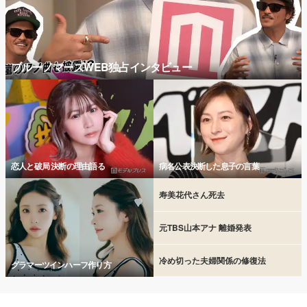
ブルーノマーズWEB独占インタビュー
恋人と破局 決断の理由語る
病名公表決断した息子の言葉
寿美花代さん死去
元TBS山本アナ 離婚発表
冷め切った夫婦関係の修復法
グラマーツインハーフ作り方