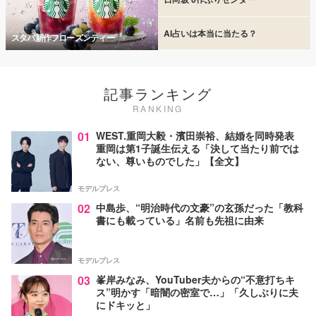
AI占いは本当に当たる？
スタバ新作フローズンティー
記事ランキング
RANKING
01
WEST.重岡大毅・濱田崇裕、結婚を同時発表
重岡は第1子誕生伝える「決して当たり前では
ない、尊いものでした」【全文】
モデルプレス
02
中島歩、“明治時代の文豪”の玄孫だった「教科
書にも載っている」名前も先祖に由来
モデルプレス
03
峯岸みなみ、YouTuber夫からの“不意打ちキ
ス”明かす「暗闇の密室で…」「久しぶりに夫
にドキッと」