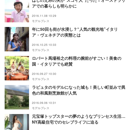
はしのえみの夫が“スゴイ人”だった！オーストラリ
アでの暮らしも明らかに
2016.11.08 10:29
モデルプレス
年に50回も街が水浸し？“人気の観光地”イタリ
ア・ヴェネチアの実態とは
2016.10.25 10:33
モデルプレス
ロバート馬場裕之の料理の腕前がすごい！美食の
国・イタリアでも絶賛
2016.09.27 10:30
モデルプレス
ラピュタのモデルになった城も！美しい町並みで異
色の和風割烹旅館が人気
2016.09.06 10:31
モデルプレス
元宝塚トップスターの夢のようなプリンセス生活…
NY高級住宅でのセレブライフに迫る