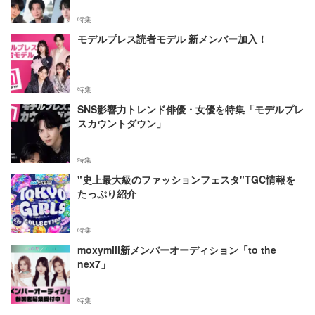
特集
モデルプレス読者モデル 新メンバー加入！
特集
SNS影響力トレンド俳優・女優を特集「モデルプレ
スカウントダウン」
特集
"史上最大級のファッションフェスタ"TGC情報を
たっぷり紹介
特集
moxymill新メンバーオーディション「to the
nex7」
特集