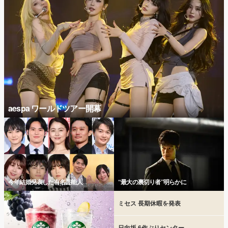
aespa ワールドツアー開幕
今年結婚発表した有名芸能人
“最大の裏切り者”明らかに
ミセス 長期休暇を発表
日向坂 6作ぶりセンター