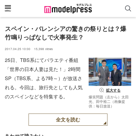
スペイン・バレンシアの驚きの祭りとは？爆
竹鳴りっぱなしで火事発生？
2017.04.25 10:00
15,398
views
25日、TBS系にてバラエティ番組
「世界の日本人妻は見た！」2時間
SP（TBS系、よる7時～）が放送さ
れる。今回は、旅行先としても人気
拡大する
のスペインなどを特集する。
爆笑問題（左から）太田
光、田中裕二（画像提
供：毎日放送）
全文を読む
あわせて読みたい