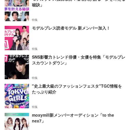
秘訣」
特集
モデルプレス読者モデル 新メンバー加入！
特集
SNS影響力トレンド俳優・女優を特集「モデルプレ
スカウントダウン」
特集
"史上最大級のファッションフェスタ"TGC情報を
たっぷり紹介
特集
moxymill新メンバーオーディション「to the
nex7」