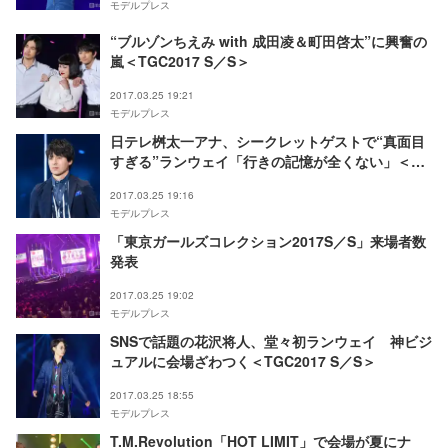
モデルプレス
“ブルゾンちえみ with 成田凌＆町田啓太”に興奮の
嵐＜TGC2017 S／S＞
2017.03.25 19:21
モデルプレス
日テレ桝太一アナ、シークレットゲストで“真面目
すぎる”ランウェイ「行きの記憶が全くない」＜
TGC2017 S／S＞
2017.03.25 19:16
モデルプレス
「東京ガールズコレクション2017S／S」来場者数
発表
2017.03.25 19:02
モデルプレス
SNSで話題の花沢将人、堂々初ランウェイ 神ビジ
ュアルに会場ざわつく＜TGC2017 S／S＞
2017.03.25 18:55
モデルプレス
T.M.Revolution「HOT LIMIT」で会場が夏にナ