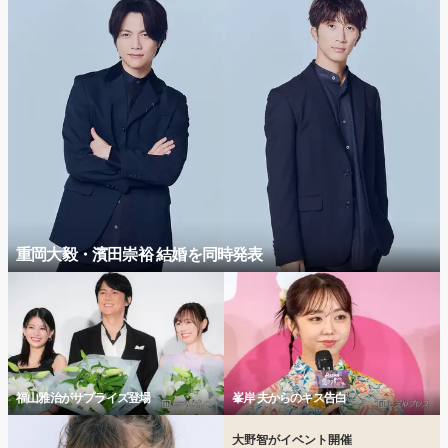
重岡大毅・濱田崇裕 結婚を同時発表
福山雅治がサプライズ登場
峯岸 夫からのキス告白
大野智がイベント開催