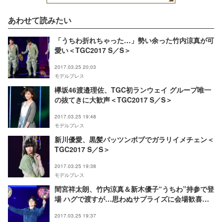
あわせて読みたい
「うちわ折れちゃった…」勢い余った竹内涼真が可
愛い＜TGC2017 S／S＞
2017.03.25 20:03
モデルプレス
欅坂46渡邉理佐、TGC初ランウェイ グループ唯一
の抜てきに大歓声＜TGC2017 S／S＞
2017.03.25 19:48
モデルプレス
新川優愛、黒髪パッツンボブでガラリイメチェン＜
TGC2017 S／S＞
2017.03.25 19:38
モデルプレス
間宮祥太朗、竹内涼真＆新木優子“うちわ”持参で登
場 ハグで渡すが…思わぬサプライズに会場歓喜＜
TGC2017 S／S＞
2017.03.25 19:37