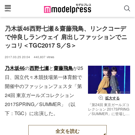
乃木坂46西野七瀬＆齋藤飛鳥、リンクコーデ
で仲良しランウェイ 肩出しファッションでニ
ッコリ＜TGC2017 S／S＞
2017.03.25 20:04
440,837
views
乃木坂46
の
西野七瀬
と
齋藤飛鳥
が25
日、国立代々木競技場第一体育館で
開催中のファッションフェスタ「第
24回 東京ガールズコレクション
拡大する
2017SPRING／SUMMER」（以
「第24回 東京ガールズコ
レクション 2017SPRING
下：TGC）に出演した。
／SUMMER」に登場した
齋藤飛鳥＆西野七瀬
（C）モデルプレス
全文を読む