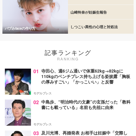
山崎怜奈が妊娠生報告
しつこい異性の心理と対処法
バブみfaceの作り方
記事ランキング
RANKING
01
寺田心、週6ジム通いで体重62kg→82kgに
110kgのベンチプレス持ち上げる姿披露「胸板
の厚みすごい」「かっこいい」と反響
モデルプレス
02
中島歩、“明治時代の文豪”の玄孫だった「教科
書にも載っている」名前も先祖に由来
モデルプレス
03
及川光博、再婚発表 お相手は妊娠中「交際し