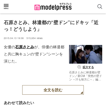
石原さとみ、林遣都の“壁ドン”にドキッ「近
っ！どうしよう」
2015.04.13 19:08
515,654
views
女優の
石原さとみ
が、俳優の林遣都
と共に胸キュンの“壁ドン”シーンを
演じた。
拡大する
石原さとみに林遣都が壁
ドン／新CM「突然の壁ド
ン ～汗も味方に～」編よ
り【モデルプレス】
全文を読む
あわせて読みたい