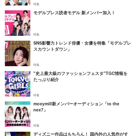
特集
モデルプレス読者モデル 新メンバー加入！
特集
SNS影響力トレンド俳優・女優を特集「モデルプレ
スカウントダウン」
特集
"史上最大級のファッションフェスタ"TGC情報を
たっぷり紹介
特集
moxymill新メンバーオーディション「to the
nex7」
特集
ディズニー作品はもちろん！ 国内外の人気作がす