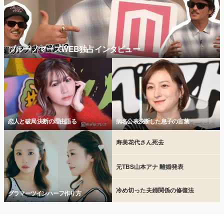
ブルーノマーズWEB独占インタビュー
恋人と破局 決断の理由語る
病名公表決断した息子の言葉
寿美花代さん死去
元TBS山本アナ 離婚発表
冷め切った夫婦関係の修復法
グラマーツインハーフ作り方