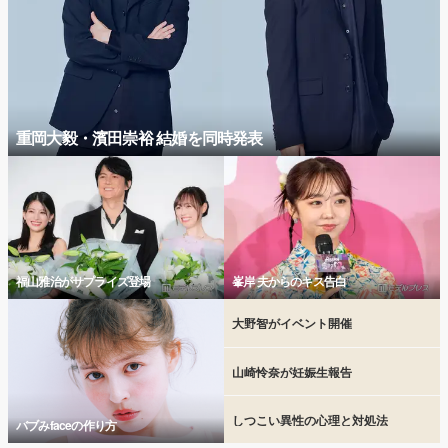
重岡大毅・濱田崇裕 結婚を同時発表
福山雅治がサプライズ登場
峯岸 夫からのキス告白
大野智がイベント開催
山崎怜奈が妊娠生報告
しつこい異性の心理と対処法
バブみfaceの作り方