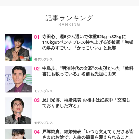
記事ランキング
RANKING
01
寺田心、週6ジム通いで体重62kg→82kgに
110kgのベンチプレス持ち上げる姿披露「胸板
の厚みすごい」「かっこいい」と反響
モデルプレス
02
中島歩、“明治時代の文豪”の玄孫だった「教科
書にも載っている」名前も先祖に由来
モデルプレス
03
及川光博、再婚発表 お相手は妊娠中「交際し
ておりました方と」
モデルプレス
04
戸塚純貴、結婚発表「いつも支えてくださる皆
さまのお陰で、人生の節目を迎えられること、