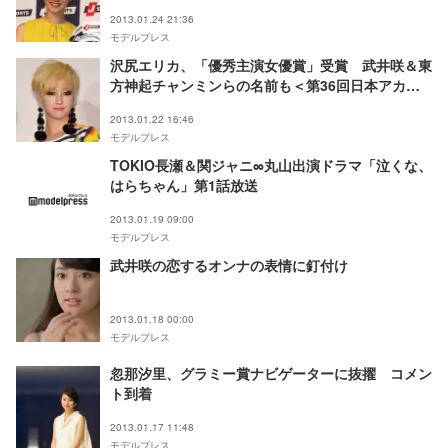
2013.01.24 21:36
モデルプレス
沢尻エリカ、「優秀主演女優賞」受賞 武井咲＆東
方神起チャンミンらの名前も＜第36回日本アカデ
ミー賞＞
2013.01.22 16:46
モデルプレス
TOKIO長瀬＆関ジャニ∞丸山出演ドラマ「泣くな、
はらちゃん」第1話放送
2013.01.19 09:00
モデルプレス
武井咲の恋するオンナの表情に釘付け
2013.01.18 00:00
モデルプレス
忽那汐里、グラミー賞ナビゲーターに抜擢 コメン
ト到着
2013.01.17 11:48
モデルプレス