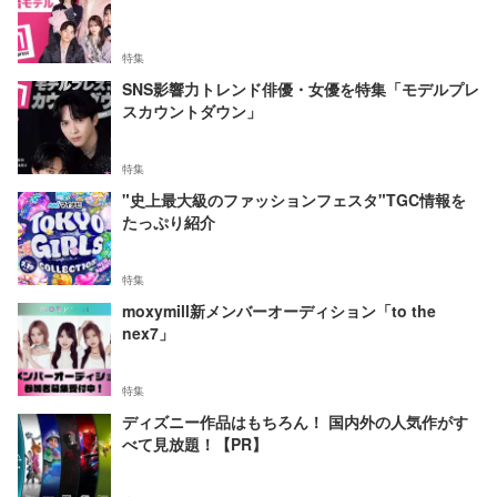
特集
SNS影響力トレンド俳優・女優を特集「モデルプレ
スカウントダウン」
特集
"史上最大級のファッションフェスタ"TGC情報を
たっぷり紹介
特集
moxymill新メンバーオーディション「to the
nex7」
特集
ディズニー作品はもちろん！ 国内外の人気作がす
べて見放題！【PR】