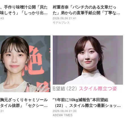
、手作り味噌汁公開「貝た
村重杏奈「パンチ力のある文章だっ
味しそう」「しっかり出汁
た」弟からの直筆手紙公開「丁寧な
」の声
字」「読みやすい」と反響
:43
2026.08.06 21:41
モデルプレス
胸元ざっくりキャミソール
“1年前に10kg減報告”本田望結
タイル抜群」「セクシーす
（22）、スタイル際立つ最新ショット
題
に反響「痩せた？」「ミトちゃんに似
:31
2026.08.06 21:30
ABEMA TIMES
てきた」