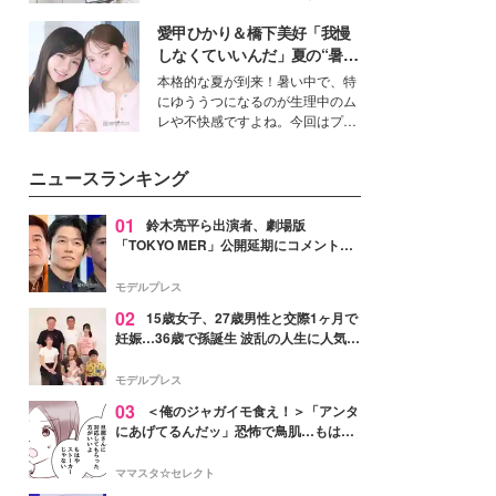
得る、株式会社オサレカンパニー
愛甲ひかり＆橋下美好「我慢
取締役兼クリエイティブディレク
ター・茅野しのぶ。一人ひとりの
しなくていいんだ」夏の“暑さ
個性に寄り添い、魅力を引き出す
対策”の新しい選択肢とは？
本格的な夏が到来！暑い中で、特
衣装作りは、多くの女性たちに勇
にゆううつになるのが生理中のム
気と自信を与え続けている。
レや不快感ですよね。今回はプラ
イベートでも仲良しで旅行好きな
モデル・愛甲ひかりさんと橋下美
ニュースランキング
好さんを迎えて本音で女子会トー
ク。猛暑のお出かけを快適に過ご
すヒントや、2人が感動した夏の
01
鈴木亮平ら出演者、劇場版
生理の新常識にも迫りました。
「TOKYO MER」公開延期にコメント
「現実のヒーローたちにチームMERから
最大の敬意とエールを」
モデルプレス
02
15歳女子、27歳男性と交際1ヶ月で
妊娠…36歳で孫誕生 波乱の人生に人気タ
レント思わずツッコミ「だいぶ危ねえ
よ！」
モデルプレス
03
＜俺のジャガイモ食え！＞「アンタ
にあげてるんだッ」恐怖で鳥肌…もはや
ストーカー？【第3話まんが】
ママスタ☆セレクト