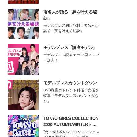
著名人が語る「夢を叶える秘
訣」
モデルプレス独自取材！著名人が
語る「夢を叶える秘訣」
モデルプレス「読者モデル」
モデルプレス読者モデル 新メンバ
ー加入！
モデルプレスカウントダウン
SNS影響力トレンド俳優・女優を
特集「モデルプレスカウントダウ
ン」
TOKYO GIRLS COLLECTION
2026 AUTUMN/WINTER × モ
デルプレス
"史上最大級のファッションフェス
タ"TGC情報をたっぷり紹介