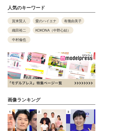
人気のキーワード
賀来賢人
愛のハイエナ
有働由美子
織田裕二
KOKONA（中野心結）
中村倫也
画像ランキング
1
2
3