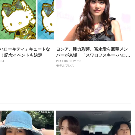
8×ハローキティ」キュートな
ヨンア、剛力彩芽、冨永愛ら豪華メン
！記念イベントも決定
バーが来場 「スワロフスキー×ハロー
キティ」コラボパーティー
:04
2011.06.30 21:55
モデルプレス