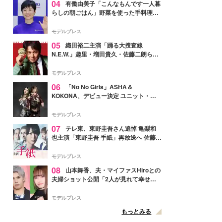
04
有働由美子「こんなもんです一人暮
らしの朝ごはん」野菜を使った手料理公
開「作ってみたい」「ヘルシーで美味し
そう」と反響
モデルプレス
05
織田裕二主演「踊る大捜査線
N.E.W.」趣里・増田貴久・佐藤二朗ら新
メンバー紹介映像解禁 各キャラクター象
徴する“謎のキーワード”も
モデルプレス
06
「No No Girls」ASHA＆
KOKONA、デビュー決定 ユニット・
TAKARAとしてセルフプロデュース楽曲
リリースへ
モデルプレス
07
テレ東、東野圭吾さん追悼 亀梨和
也主演「東野圭吾 手紙」再放送へ 佐藤隆
太・本田翼・中村倫也ら出演
モデルプレス
08
山本舞香、夫・マイファスHiroとの
夫婦ショット公開「2人が見れて幸せ」
「仲の良さが伝わってくる」と反響
モデルプレス
もっとみる