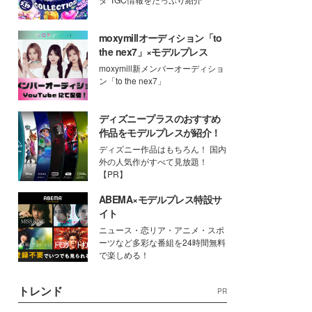
moxymillオーディション「to
the nex7」×モデルプレス
moxymill新メンバーオーディショ
ン「to the nex7」
ディズニープラスのおすすめ
作品をモデルプレスが紹介！
ディズニー作品はもちろん！ 国内
外の人気作がすべて見放題！
【PR】
ABEMA×モデルプレス特設サ
イト
ニュース・恋リア・アニメ・スポ
ーツなど多彩な番組を24時間無料
で楽しめる！
トレンド
PR