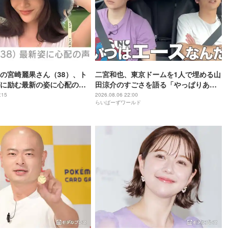
の宮崎麗果さん（38）、ト
二宮和也、東京ドームを1人で埋める山
に励む最新の姿に心配の声
田涼介のすごさを語る「やっぱりあい
」「なんだか痛々しい…」
つはエース」
:15
2026.08.06 22:00
らいばーずワールド