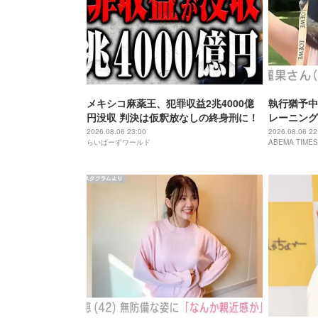
メキシコ麻薬王、犯罪収益2兆4000億
執行猶予中
円没収 判決は仮釈放なしの終身刑に！
レーニング
「痩せ過ぎ
2026.08.06 23:00
2026.08.06 22
らいばーずワールド
ABEMA TIMES