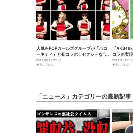
人気K-POPガールズグループが「ハロ
「AKB4
ーキティ」と初コラボ！セクシーな”く
コラボ実現
びれ”に注目
2011.08.17 23:21
2011.07.19 15
モデルプレス
モデルプレス
「ニュース」カテゴリーの最新記事