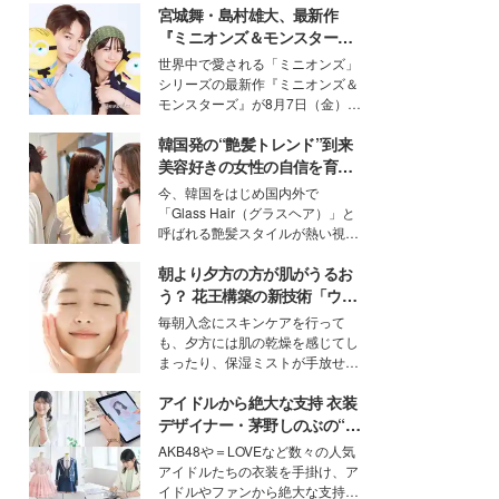
宮城舞・島村雄大、最新作
『ミニオンズ＆モンスター
ズ』の魅力熱弁 ハチャメチャ
世界中で愛される「ミニオンズ」
だけじゃない“友情と絆”に感
シリーズの最新作『ミニオンズ＆
動
モンスターズ』が8月7日（金）に
公開。モデルプレスでは、“大のミ
韓国発の“艶髪トレンド”到来
ニオン好き”という共通点を持つモ
デルの宮城舞と島村雄大の特別対
美容好きの女性の自信を育む
談をお届け！それぞれの視点か
「ヘアケア事情」って？
今、韓国をはじめ国内外で
ら、今作ならではの魅力や予想外
「Glass Hair（グラスヘア）」と
の感動をもたらす奥深いストーリ
呼ばれる艶髪スタイルが熱い視線
ーについて熱く語り合ってもらっ
を集めています。メイクやファッ
た。
朝より夕方の方が肌がうるお
ションの完成度を高めるベースと
して、“髪そのものの美しさ”に改
う？ 花王構築の新技術「ウォ
めて注目する人が増えている様
ーターキャプチャリングスキ
毎朝入念にスキンケアを行って
子。今回は、そんな憧れの艶やか
ン（捕水肌）」がスキンケア
も、夕方には肌の乾燥を感じてし
な髪を日常で叶える、美容好きの
の常識を変える予感
まったり、保湿ミストが手放せな
女性たちのヘアケア事情を紹介し
いという読者も多いのでは？そん
ます。
アイドルから絶大な支持 衣装
な美容の常識を大きく変える可能
性を秘めた、革新的な「Water
デザイナー・茅野しのぶの“可
Capturing Skin（ウォーターキャ
愛い”を作る美学＜「シチズン
AKB48や＝LOVEなど数々の人気
プチャリングスキン：捕水肌）」
クロスシー」インタビュー＞
アイドルたちの衣装を手掛け、ア
技術を、花王が構築した。
イドルやファンから絶大な支持を