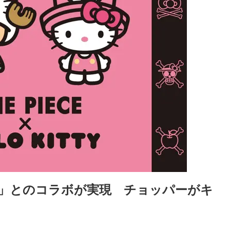
CE」とのコラボが実現　チョッパーがキ
Loaded
:
87.03%