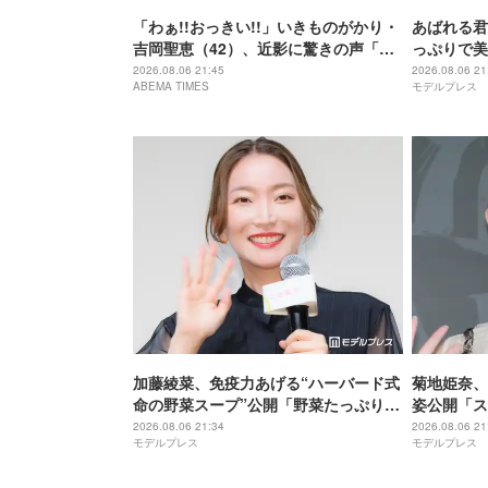
「わぁ!!おっきい!!」いきものがかり・
あばれる君
吉岡聖恵（42）、近影に驚きの声「な
っぷりで美
にこれ…大好き」「なんか親近感が」
が出てそう
2026.08.06 21:45
2026.08.06 21
ABEMA TIMES
モデルプレス
加藤綾菜、免疫力あげる“ハーバード式
菊地姫奈、
命の野菜スープ”公開「野菜たっぷりで
姿公開「ス
美味しそう」「栄養満点ですね」と反
ぎる」と話
2026.08.06 21:34
2026.08.06 21
モデルプレス
モデルプレス
響