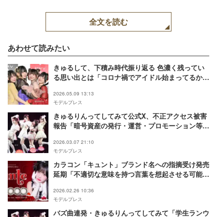
全文を読む
あわせて読みたい
きゅるして、下積み時代振り返る 色濃く残ってい
る思い出とは「コロナ禍でアイドル始まってるか
ら」【きゅるりんってしてみて 5th Anniversary
2026.05.09 13:13
Photobook カワイイ・リアリズム】
モデルプレス
きゅるりんってしてみて公式X、不正アクセス被害
報告「暗号資産の発行・運営・プロモーション等に
一切関与していません」
2026.03.07 21:10
モデルプレス
カラコン「キュント」ブランド名への指摘受け発売
延期「不適切な意味を持つ言葉を想起させる可能
性」きゅるして 逃げ水あむがモデル務める
2026.02.26 10:36
モデルプレス
バズ曲連発・きゅるりんってしてみて「学生ランウ