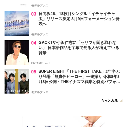
モデルプレス
03
日向坂46、18枚目シングル「イチャイチャ
虫」リリース決定 8月9日フォーメーション発
表へ
モデルプレス
04
GACKTや小沢仁志に「セリフが聞き取れな
い」 日本語作品を字幕で見る人が増えている
背景
ENTAME next
05
SUPER EIGHT「THE FIRST TAKE」2年半ぶ
り登場「無責任ヒーロー」一発撮り 令和8年8
月8日公開・THEイナズマ戦隊と特別パフォー
マンス
モデルプレス
もっとみる