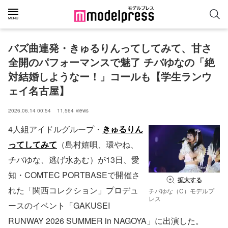
バズ曲連発・きゅるりんってしてみて、甘さ
全開のパフォーマンスで魅了 チバゆなの「絶
対結婚しようなー！」コールも【学生ランウ
ェイ名古屋】
2026.06.14 00:54
11,564
views
4人組アイドルグループ・
きゅるりん
ってしてみて
（島村嬉唄、環やね、
チバゆな、逃げ水あむ）が13日、愛
知・COMTEC PORTBASEで開催さ
拡大する
れた「関西コレクション」プロデュ
チバゆな（C）モデルプ
レス
ースのイベント「GAKUSEI
RUNWAY 2026 SUMMER in NAGOYA」に出演した。