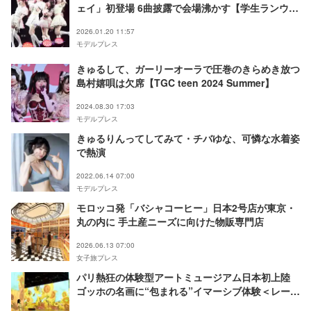
ェイ」初登場 6曲披露で会場沸かす【学生ランウェ
イ】
2026.01.20 11:57
モデルプレス
きゅるして、ガーリーオーラで圧巻のきらめき放つ
島村嬉唄は欠席【TGC teen 2024 Summer】
2024.08.30 17:03
モデルプレス
きゅるりんってしてみて・チバゆな、可憐な水着姿
で熱演
2022.06.14 07:00
モデルプレス
モロッコ発「バシャコーヒー」日本2号店が東京・
丸の内に 手土産ニーズに向けた物販専門店
2026.06.13 07:00
女子旅プレス
パリ熱狂の体験型アートミュージアム日本初上陸
ゴッホの名画に“包まれる”イマーシブ体験＜レー
ヴ・デ・リュミエール＞