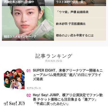
再婚発表 お相手は妊娠中
ラスト30秒で状況一変
「ウマ娘」声優 結婚発表
鈴木砂羽 子宮筋腫摘出
都合のよい恋を卒業するには
朝活コスメ＆インナーケア
記事ランキング
RANKING
01
SUPER EIGHT、来春アリーナツアー開催＆ニ
ューアルバム発売決定 “超八”の日にサプライ
ズ発表
モデルプレス
02
Hey! Say! JUMP、横アリ公演決定でファン歓
喜 チケット価格にも注目集まる「激アツ」
「平成に戻ったみたい」