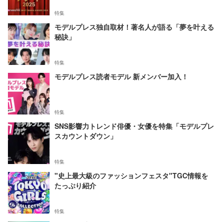
特集
モデルプレス独自取材！著名人が語る「夢を叶える
秘訣」
特集
モデルプレス読者モデル 新メンバー加入！
特集
SNS影響力トレンド俳優・女優を特集「モデルプレ
スカウントダウン」
特集
"史上最大級のファッションフェスタ"TGC情報を
たっぷり紹介
特集