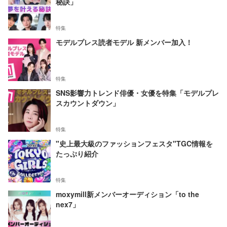
秘訣」
特集
モデルプレス読者モデル 新メンバー加入！
特集
SNS影響力トレンド俳優・女優を特集「モデルプレ
スカウントダウン」
特集
"史上最大級のファッションフェスタ"TGC情報を
たっぷり紹介
特集
moxymill新メンバーオーディション「to the
nex7」