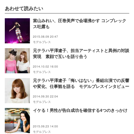
あわせて読みたい
當山みれい、圧巻美声で会場沸かす コンプレック
ス吐露も
2015.08.09 20:47
モデルプレス
元テラハ平澤遼子、担当アーティストと異例の対談
実現 素顔で互いを語り合う
2014.10.02 16:00
モデルプレス
元テラハ平澤遼子「悔いはない」番組出演での反響
や変化、仕事観を語る モデルプレスインタビュー
2014.09.30 22:04
モデルプレス
イケる！男性が告白成功を確信する4つのきっかけ
2015.09.23 14:00
モデルプレス