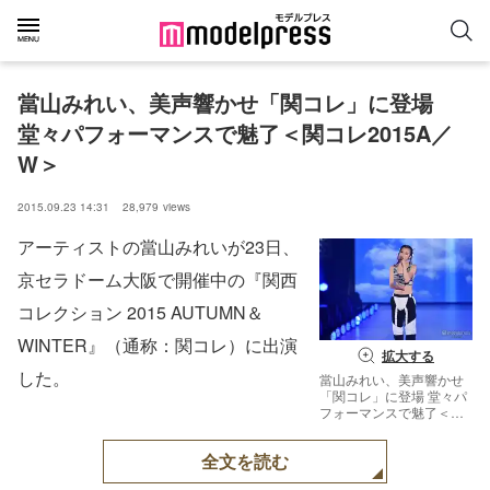
當山みれい、美声響かせ「関コレ」に登場  
堂々パフォーマンスで魅了＜関コレ2015A／
W＞
2015.09.23 14:31
28,979
views
アーティストの當山みれいが23日、
京セラドーム大阪で開催中の『関西
コレクション 2015 AUTUMN＆
WINTER』（通称：関コレ）に出演
拡大する
した。
當山みれい、美声響かせ
「関コレ」に登場 堂々パ
フォーマンスで魅了＜関
コレ2015A／W＞【モデ
ルプレス】
全文を読む