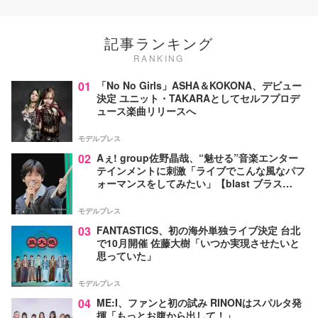
記事ランキング
RANKING
01
「No No Girls」ASHA＆KOKONA、デビュー
決定 ユニット・TAKARAとしてセルフプロデ
ュース楽曲リリースへ
モデルプレス
02
Aぇ! group佐野晶哉、“魅せる”音楽エンター
テインメントに刺激「ライブでこんな風なパフ
ォーマンスをしてみたい」【blast ブラス
ト！】
モデルプレス
03
FANTASTICS、初の海外単独ライブ決定 台北
で10月開催 佐藤大樹「いつか実現させたいと
思っていた」
モデルプレス
04
ME:I、ファンと初の試み RINONはスパルタ発
揮「もっとお腹から出して！」