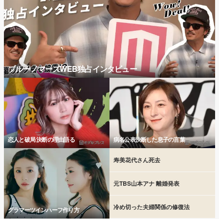
ブルーノマーズWEB独占インタビュー
恋人と破局 決断の理由語る
病名公表決断した息子の言葉
寿美花代さん死去
元TBS山本アナ 離婚発表
冷め切った夫婦関係の修復法
グラマーツインハーフ作り方