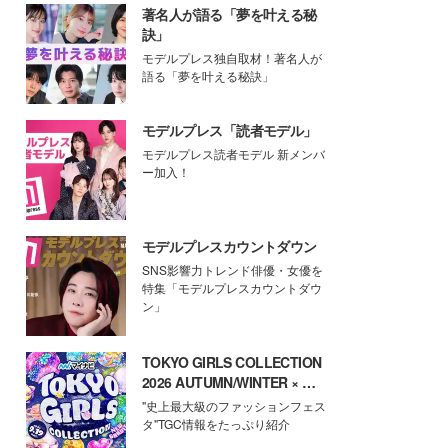
著名人が語る「夢を叶える秘
訣」
モデルプレス独自取材！著名人が
語る「夢を叶える秘訣」
モデルプレス「読者モデル」
モデルプレス読者モデル 新メンバ
ー加入！
モデルプレスカウントダウン
SNS影響力トレンド俳優・女優を
特集「モデルプレスカウントダウ
ン」
TOKYO GIRLS COLLECTION
2026 AUTUMN/WINTER × モ
デルプレス
"史上最大級のファッションフェス
タ"TGC情報をたっぷり紹介