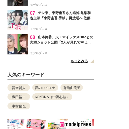
リリースへ
モデルプレス
07
テレ東、東野圭吾さん追悼 亀梨和
也主演「東野圭吾 手紙」再放送へ 佐藤隆
太・本田翼・中村倫也ら出演
モデルプレス
08
山本舞香、夫・マイファスHiroとの
夫婦ショット公開「2人が見れて幸せ」
「仲の良さが伝わってくる」と反響
モデルプレス
もっとみる
人気のキーワード
賀来賢人
愛のハイエナ
有働由美子
織田裕二
KOKONA（中野心結）
中村倫也