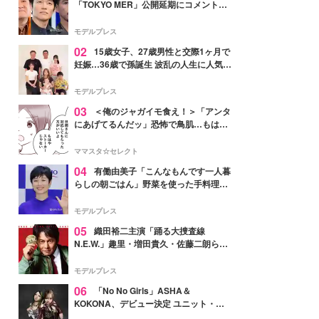
「TOKYO MER」公開延期にコメント
「現実のヒーローたちにチームMERから
最大の敬意とエールを」
モデルプレス
02
15歳女子、27歳男性と交際1ヶ月で
妊娠…36歳で孫誕生 波乱の人生に人気タ
レント思わずツッコミ「だいぶ危ねえ
よ！」
モデルプレス
03
＜俺のジャガイモ食え！＞「アンタ
にあげてるんだッ」恐怖で鳥肌…もはや
ストーカー？【第3話まんが】
ママスタ☆セレクト
04
有働由美子「こんなもんです一人暮
らしの朝ごはん」野菜を使った手料理公
開「作ってみたい」「ヘルシーで美味し
そう」と反響
モデルプレス
05
織田裕二主演「踊る大捜査線
N.E.W.」趣里・増田貴久・佐藤二朗ら新
メンバー紹介映像解禁 各キャラクター象
徴する“謎のキーワード”も
モデルプレス
06
「No No Girls」ASHA＆
KOKONA、デビュー決定 ユニット・
TAKARAとしてセルフプロデュース楽曲