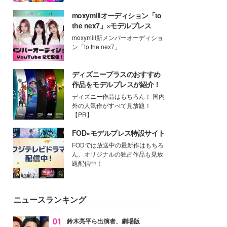
moxymillオーディション「to
the nex7」×モデルプレス
moxymill新メンバーオーディショ
ン「to the nex7」
ディズニープラスのおすすめ
作品をモデルプレスが紹介！
ディズニー作品はもちろん！ 国内
外の人気作がすべて見放題！
【PR】
FOD×モデルプレス特設サイト
FODでは放送中の最新作はもちろ
ん、オリジナルの独占作品も見放
題配信中！
ニュースランキング
01
鈴木亮平ら出演者、劇場版