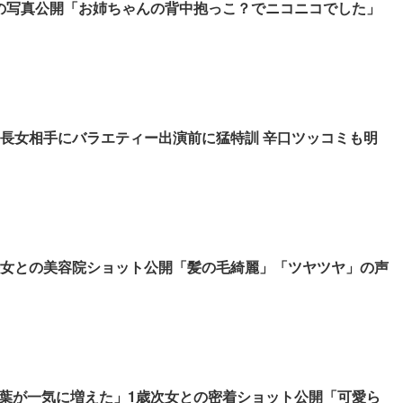
の写真公開「お姉ちゃんの背中抱っこ？でニコニコでした」
の長女相手にバラエティー出演前に猛特訓 辛口ツッコミも明
長女との美容院ショット公開「髪の毛綺麗」「ツヤツヤ」の声
葉が一気に増えた」1歳次女との密着ショット公開「可愛ら