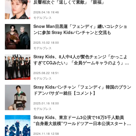
反響相次ぐ「逞しくて素敵」「眼福」
2026.04.16 19:46
モデルプレス
Snow Man目黒蓮「フェンディ」纏いコレクショ
ンに参加 Stray Kidsバンチャンと交流も
2025.10.02 18:00
モデルプレス
Stray Kids、8人中4人が髪色チェンジ「かっこよ
すぎてCGみたい」「全員ゲームキャラのよう」の
声
2025.08.22 18:51
モデルプレス
Stray Kidsバンチャン「フェンディ」韓国のブラン
ドアンバサダー就任【コメント】
2025.01.16 18:00
モデルプレス
Stray Kids、東京ドーム3公演で16万5千人動員
“自身最大規模”ワールドツアー日本公演スタート
「歌手になって本当によかった」
2024.11.18 12:58