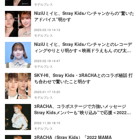
モデルプレス
NiziUミイヒ、Stray Kidsバンチャンからの“驚いた
アドバイス”明かす
2023.03.13 14:13
モデルプレス
NiziUミイヒ、Stray Kidsバンチャンとのレコーデ
ィングやりとり明かす＜映画ドラえもん のび太と
空の理想郷＞
2023.02.19 14:47
モデルプレス
SKY-HI、Stray Kids・3RACHAとのコラボ秘話 打
ち合わせで驚いたこと明かす
2023.01.17 15:20
モデルプレス
3RACHA、コラボステージで力強いメッセージ
Stray Kidsメンバーも“映り込み”で応援＜2022
MAMA AWARDS DAY2＞
2022.11.30 18:15
モデルプレス
3RACHA（Stray Kids）「2022 MAMA