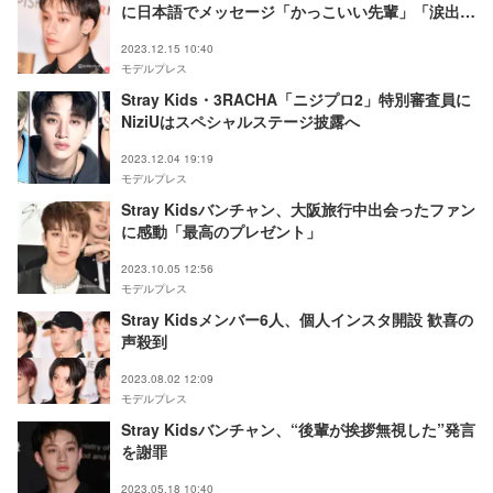
に日本語でメッセージ「かっこいい先輩」「涙出
た」感動誘う＜Nizi Project Season 2 Global
2023.12.15 10:40
Boys Audition＞
モデルプレス
Stray Kids・3RACHA「ニジプロ2」特別審査員に
NiziUはスペシャルステージ披露へ
2023.12.04 19:19
モデルプレス
Stray Kidsバンチャン、大阪旅行中出会ったファン
に感動「最高のプレゼント」
2023.10.05 12:56
モデルプレス
Stray Kidsメンバー6人、個人インスタ開設 歓喜の
声殺到
2023.08.02 12:09
モデルプレス
Stray Kidsバンチャン、“後輩が挨拶無視した”発言
を謝罪
2023.05.18 10:40