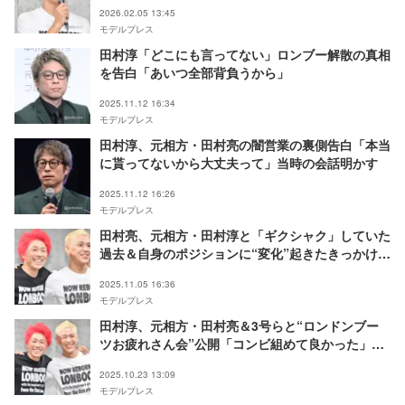
2026.02.05 13:45
モデルプレス
田村淳「どこにも言ってない」ロンブー解散の真相
を告白「あいつ全部背負うから」
2025.11.12 16:34
モデルプレス
田村淳、元相方・田村亮の闇営業の裏側告白「本当
に貰ってないから大丈夫って」当時の会話明かす
2025.11.12 16:26
モデルプレス
田村亮、元相方・田村淳と「ギクシャク」していた
過去＆自身のポジションに“変化”起きたきっかけ明
かす
2025.11.05 16:36
モデルプレス
田村淳、元相方・田村亮＆3号らと“ロンドンブー
ツお疲れさん会”公開「コンビ組めて良かった」感
謝の思いつづる
2025.10.23 13:09
モデルプレス