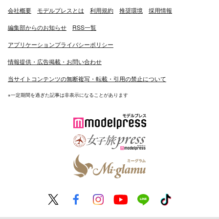
当初はネタ作りも担当していた。
会社概要
モデルプレスとは
利用規約
推奨環境
採用情報
■来歴・人物
編集部からのお知らせ
RSS一覧
東京のインディーズお笑い集団（集団田中）に2人とも所
アプリケーションプライバシーポリシー
属していたことから出会い、1993年にコンビ結成。渋谷
で路上ライブを行い、多数の観客を集めるようになる。当
情報提供・広告掲載・お問い合わせ
時のネタのひとつに「精子爆裂隊」がある。1994年4月、
当サイトコンテンツの無断複写・転載・引用の禁止について
銀座7丁目劇場のオーディションに合格して吉本興業に入
る。同期にDonDokoDon・ペナルティ・バナナマンなど
※一定期間を過ぎた記事は非表示になることがあります
がいる。大阪NSCでは12期が同期にあたる。初期の頃は
ロックバンド『KATZE』と同じ事務所に所属していた。
コンビ名の「ロンドンブーツ」は最初期の演目のタイトル
から取った。ハイヒールに憧れているという設定のロンド
ンブーツというコンビがネタ終わりのポーズを考えるとい
うコント。 「1号2号」はコンビ名としての表現であり、
「どちらが1号でどちらが2号ですか?」と聞かれることを
狙ったもので、実際に「1号」「2号」の区別がある訳で
はない。ただし、結成当初は年上の亮が1号、年下の淳が