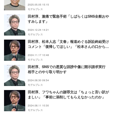
2025.05.05 15:15
モデルプレス
田村淳、激痛で緊急手術「しばらくはSNS全般おや
すみします」
2024.12.24 14:21
モデルプレス
田村淳、松本人志「文春」報道めぐる訴訟終結受け
コメント「復帰してほしい」「松本さんの口から聞
きたい」
2024.11.17 10:48
モデルプレス
田村淳、SNSでの悪質な誹謗中傷に開示請求実行
相手とのやり取り明かす
2024.08.30 09:54
モデルプレス
田村淳、フワちゃんの謝罪文は「ちょっと言い訳が
ましい」「事前に添削してもらえなかったのか」
2024.08.11 10:30
モデルプレス