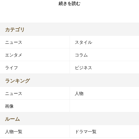
続きを読む
田村 淳（たむら・あつし）
生年月日:1973年12月4日
出身:山口県
身長:167cm
カテゴリ
血液型:O型
ニュース
スタイル
主にボケ担当だが、フリートークなどでは進行役を担当す
エンタメ
コラム
るなど、ツッコミのようになっている。ロンドンブーツ2
号である。
ライフ
ビジネス
田村 亮（たむら・りょう）
ランキング
生年月日:1972年1月8日
ニュース
人物
出身:大阪府
身長:172cm
画像
血液型:A型
ルーム
主にツッコミ担当だが、天然ボケであり、つっこまれるこ
人物一覧
ドラマ一覧
ともしばしばである。ロンドンブーツ1号である。また、