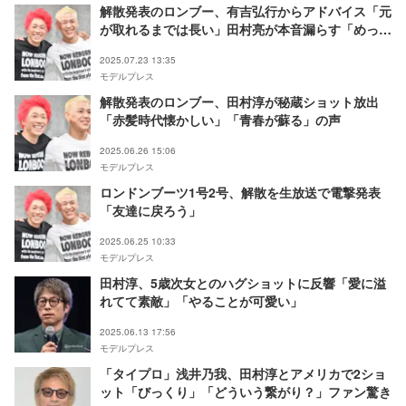
解散発表のロンブー、有吉弘行からアドバイス「元
が取れるまでは長い」田村亮が本音漏らす「めっち
ゃさみしい」
2025.07.23 13:35
モデルプレス
解散発表のロンブー、田村淳が秘蔵ショット放出
「赤髪時代懐かしい」「青春が蘇る」の声
2025.06.26 15:06
モデルプレス
ロンドンブーツ1号2号、解散を生放送で電撃発表
「友達に戻ろう」
2025.06.25 10:33
モデルプレス
田村淳、5歳次女とのハグショットに反響「愛に溢
れてて素敵」「やることが可愛い」
2025.06.13 17:56
モデルプレス
「タイプロ」浅井乃我、田村淳とアメリカで2ショ
ット「びっくり」「どういう繋がり？」ファン驚き