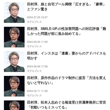
田村淳、娘と自宅プール満喫「広すぎる」「豪華」
とファン驚き
2024.07.25 16:37
モデルプレス
田村淳、SMILE-UP.の性加害問題への対応評価「難
しかった問題が前に進み始めてる」
2024.06.30 11:05
モデルプレス
田村淳、インスタは「遺書」妻からのアドバイスも
明かす
2024.06.06 17:38
モデルプレス
田村淳、原作作品のドラマ制作に提言「方法を変え
ないと守れない」
2024.02.11 11:28
モデルプレス
田村淳、松本人志めぐる報道受け所属事務所に苦言
「初動いつもミスってる」