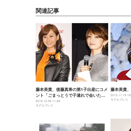
関連記事
藤本美貴、後藤真希の第1子出産にコメ
藤本美貴、
ント「ごまっとうで子連れで会いたい
2015.11.19 19
モデルプレス
な」
2015.12.09 11:26
モデルプレス