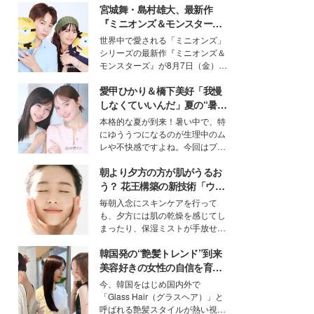
宮城舞・島村雄大、最新作
『ミニオンズ＆モンスター
ズ』の魅力熱弁 ハチャメチャ
世界中で愛される「ミニオンズ」
だけじゃない“友情と絆”に感
シリーズの最新作『ミニオンズ＆
動
モンスターズ』が8月7日（金）に
公開。モデルプレスでは、“大のミ
愛甲ひかり＆橋下美好「我慢
ニオン好き”という共通点を持つモ
デルの宮城舞と島村雄大の特別対
しなくていいんだ」夏の“暑さ
談をお届け！それぞれの視点か
対策”の新しい選択肢とは？
本格的な夏が到来！暑い中で、特
ら、今作ならではの魅力や予想外
にゆううつになるのが生理中のム
の感動をもたらす奥深いストーリ
レや不快感ですよね。今回はプラ
ーについて熱く語り合ってもらっ
イベートでも仲良しで旅行好きな
た。
朝より夕方の方が肌がうるお
モデル・愛甲ひかりさんと橋下美
好さんを迎えて本音で女子会トー
う？ 花王構築の新技術「ウォ
ク。猛暑のお出かけを快適に過ご
ーターキャプチャリングスキ
毎朝入念にスキンケアを行って
すヒントや、2人が感動した夏の
ン（捕水肌）」がスキンケア
も、夕方には肌の乾燥を感じてし
生理の新常識にも迫りました。
の常識を変える予感
まったり、保湿ミストが手放せな
いという読者も多いのでは？そん
韓国発の“艶髪トレンド”到来
な美容の常識を大きく変える可能
性を秘めた、革新的な「Water
美容好きの女性の自信を育む
Capturing Skin（ウォーターキャ
「ヘアケア事情」って？
今、韓国をはじめ国内外で
プチャリングスキン：捕水肌）」
「Glass Hair（グラスヘア）」と
技術を、花王が構築した。
呼ばれる艶髪スタイルが熱い視線