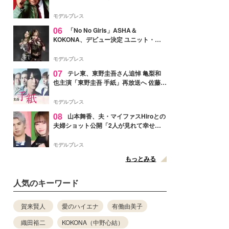
メンバー紹介映像解禁 各キャラクター象
徴する“謎のキーワード”も
モデルプレス
06
「No No Girls」ASHA＆
KOKONA、デビュー決定 ユニット・
TAKARAとしてセルフプロデュース楽曲
リリースへ
モデルプレス
07
テレ東、東野圭吾さん追悼 亀梨和
也主演「東野圭吾 手紙」再放送へ 佐藤隆
太・本田翼・中村倫也ら出演
モデルプレス
08
山本舞香、夫・マイファスHiroとの
夫婦ショット公開「2人が見れて幸せ」
「仲の良さが伝わってくる」と反響
モデルプレス
もっとみる
人気のキーワード
賀来賢人
愛のハイエナ
有働由美子
織田裕二
KOKONA（中野心結）