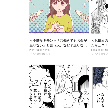
＜不躾なギモン＞「共働きでもお金が
＜お風呂の
足りない」と言う人、なぜ？足りなく
たら…？「
て当たり前なのかな…？
マ友が憤慨
2026.08.06 10:25
2026.08.06 10
ママスタ☆セレクト
ママスタ☆セレ