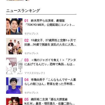
を集めています。メイクやファッ
ションの完成度を高めるベースと
ニュースランキング
して、“髪そのものの美しさ”に改
めて注目する人が増えている様
子。今回は、そんな憧れの艶やか
01
鈴木亮平ら出演者、劇場版
な髪を日常で叶える、美容好きの
「TOKYO MER」公開延期にコメント
女性たちのヘアケア事情を紹介し
「現実のヒーローたちにチームMERから
ます。
最大の敬意とエールを」
モデルプレス
02
15歳女子、27歳男性と交際1ヶ月で
妊娠…36歳で孫誕生 波乱の人生に人気タ
レント思わずツッコミ「だいぶ危ねえ
よ！」
モデルプレス
03
＜俺のジャガイモ食え！＞「アンタ
にあげてるんだッ」恐怖で鳥肌…もはや
ストーカー？【第3話まんが】
ママスタ☆セレクト
04
有働由美子「こんなもんです一人暮
らしの朝ごはん」野菜を使った手料理公
開「作ってみたい」「ヘルシーで美味し
そう」と反響
モデルプレス
05
織田裕二主演「踊る大捜査線
N.E.W.」趣里・増田貴久・佐藤二朗ら新