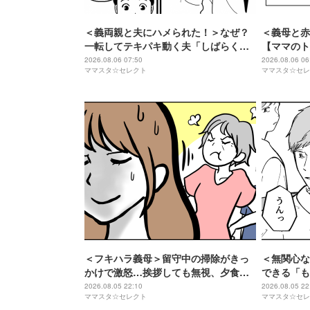
＜義両親と夫にハメられた！＞なぜ？
＜義母と赤
一転してテキパキ動く夫「しばらく同
【ママのト
居」提案され【第4話まんが】
編】＜第2
2026.08.06 07:50
2026.08.06 06
ママスタ☆セレクト
ママスタ☆セレ
＜フキハラ義母＞留守中の掃除がきっ
＜無関心な
かけで激怒…挨拶しても無視、夕食も
できる「も
拒否されています
として再構
2026.08.05 22:10
2026.08.05 22
ママスタ☆セレクト
ママスタ☆セレ