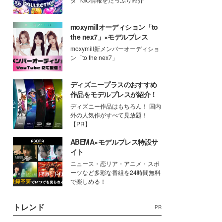
moxymillオーディション「to
the nex7」×モデルプレス
moxymill新メンバーオーディショ
ン「to the nex7」
ディズニープラスのおすすめ
作品をモデルプレスが紹介！
ディズニー作品はもちろん！ 国内
外の人気作がすべて見放題！
【PR】
ABEMA×モデルプレス特設サ
イト
ニュース・恋リア・アニメ・スポ
ーツなど多彩な番組を24時間無料
で楽しめる！
トレンド
PR