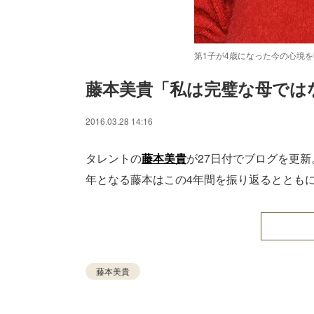
第1子が4歳になった今の心境
藤本美貴「私は完璧な母では
/
Unmute
2016.03.28 14:16
タレントの
藤本美貴
が27日付でブログを更
年となる藤本はこの4年間を振り返るととも
藤本美貴