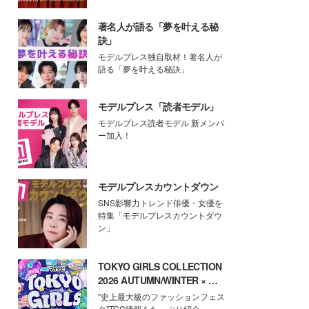
著名人が語る「夢を叶える秘
訣」
モデルプレス独自取材！著名人が
語る「夢を叶える秘訣」
モデルプレス「読者モデル」
モデルプレス読者モデル 新メンバ
ー加入！
モデルプレスカウントダウン
SNS影響力トレンド俳優・女優を
特集「モデルプレスカウントダウ
ン」
TOKYO GIRLS COLLECTION
2026 AUTUMN/WINTER × モ
デルプレス
"史上最大級のファッションフェス
タ"TGC情報をたっぷり紹介