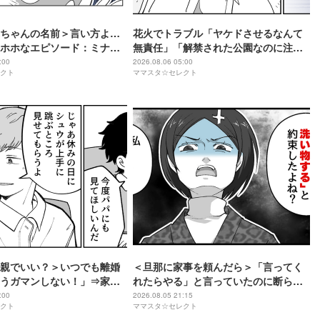
ちゃんの名前＞言い方よ…
花火でトラブル「ヤケドさせるなんて
ホホなエピソード：ミナ
無責任」「解禁された公園なのに注
5話＞#4コマ母道場
意」「浅ましい割引」
:00
2026.08.06 05:00
クト
ママスタ☆セレクト
親でいい？＞いつでも離婚
＜旦那に家事を頼んだら＞「言ってく
うガマンしない！」⇒家族
れたらやる」と言っていたのに断られ
築【第6話まんが】
た。体調が悪いのに…
:00
2026.08.05 21:15
クト
ママスタ☆セレクト