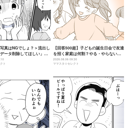
写真はNGでしょ？＞流出し
【回答500超】子どもの誕生日会で友達
データ削除してほしい」マ
を招く家庭は何割？やる・やらない理
【第4話まんが】
由も＜ママのリアル調査＞
:10
2026.08.06 09:30
クト
ママスタ☆セレクト