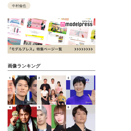
中村倫也
画像ランキング
1
2
3
4
5
6