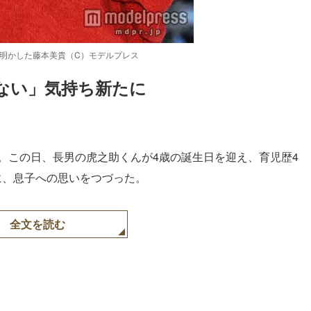
を明かした藤本美貴（C）モデルプレス
ない」気持ち新たに
Loaded
:
87.03%
新。この日、長男の虎之助くんが4歳の誕生日を迎え、育児歴4
に、息子への思いをつづった。
全文を読む