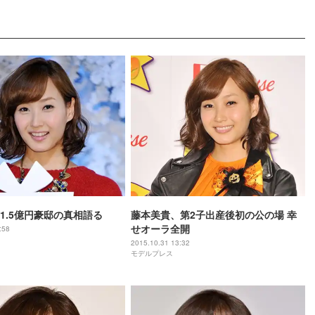
1.5億円豪邸の真相語る
藤本美貴、第2子出産後初の公の場 幸
せオーラ全開
:58
2015.10.31 13:32
モデルプレス