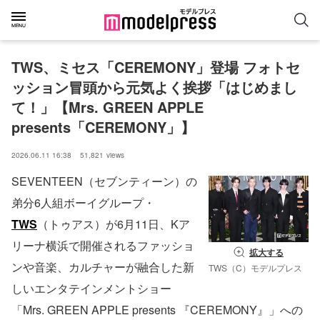
TWS、ミセス「CEREMONY」登場 フォトセ
ッション冒頭から元気よく挨拶「はじめまし
て！」【Mrs. GREEN APPLE 
presents「CEREMONY」】
2026.06.11 16:38
51,821
views
SEVENTEEN（セブンティーン）の
弟分6人組ボーイグループ・
TWS
（トゥアス）が6月11日、Kア
リーナ横浜で開催されるファッショ
拡大する
ンや音楽、カルチャーが融合した新
TWS（C）モデルプレス
しいエンタテインメントショー
「Mrs. GREEN APPLE presents 『CEREMONY』」への