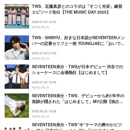
TWS、近藤真彦とのコラボは「すごく光栄」練習
エピソード告白【THE MUSIC DAY 2025】
2025.07.05 16:20
モデルプレス
TWS・SHINYU、好きな日本語がSEVENTEENメン
バーの定番セリフと一致 YOUNGJAEに「おいで」
熱烈ハグも【はじめまして】
2025.07.02 21:02
モデルプレス
SEVENTEEN弟分・TWSが日本デビュー 渋谷での
ショーケースに会場熱狂【はじめまして】
2025.07.02 19:48
モデルプレス
SEVENTEEN弟分・TWS、デビューから約1年半の
痕跡が隠された「はじめまして」MV公開【独占カ
ットあり】
2025.06.30 16:38
モデルプレス
SEVENTEEN弟分・TWS“今”テーマの爽やかビジ