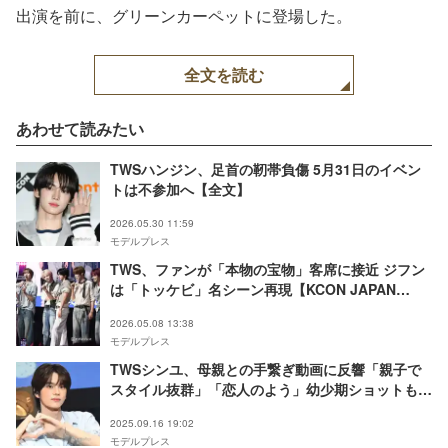
出演を前に、グリーンカーペットに登場した。
全文を読む
あわせて読みたい
TWSハンジン、足首の靭帯負傷 5月31日のイベン
トは不参加へ【全文】
2026.05.30 11:59
モデルプレス
TWS、ファンが「本物の宝物」客席に接近 ジフン
は「トッケビ」名シーン再現【KCON JAPAN
2026】
2026.05.08 13:38
モデルプレス
TWSシンユ、母親との手繋ぎ動画に反響「親子で
スタイル抜群」「恋人のよう」幼少期ショットも公
開
2025.09.16 19:02
モデルプレス