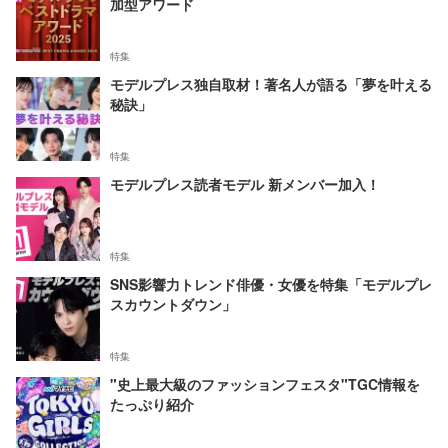
加型アワード
特集
モデルプレス独自取材！著名人が語る「夢を叶える
秘訣」
特集
モデルプレス読者モデル 新メンバー加入！
特集
SNS影響力トレンド俳優・女優を特集「モデルプレ
スカウントダウン」
特集
"史上最大級のファッションフェスタ"TGC情報を
たっぷり紹介