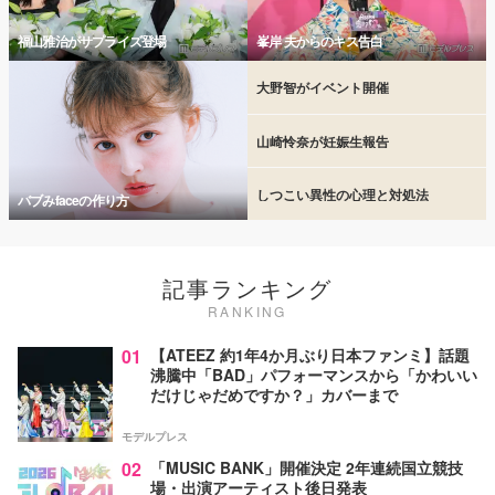
福山雅治がサプライズ登場
峯岸 夫からのキス告白
大野智がイベント開催
山崎怜奈が妊娠生報告
しつこい異性の心理と対処法
バブみfaceの作り方
記事ランキング
RANKING
01
【ATEEZ 約1年4か月ぶり日本ファンミ】話題
沸騰中「BAD」パフォーマンスから「かわいい
だけじゃだめですか？」カバーまで
モデルプレス
02
「MUSIC BANK」開催決定 2年連続国立競技
場・出演アーティスト後日発表