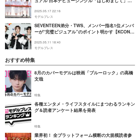
ュアル 日本デビューシングル「はじめまして」オ
フィシャルフォト第2弾公開【独占カットあり】
2025.05.17 22:16
モデルプレス
SEVENTEEN弟分・TWS、メンバー指名1位メンバ
ーが“完璧ビジュアル”のポイント明かす【KCON
JAPAN 2025／レッドカーペット】
2025.05.11 18:40
モデルプレス
おすすめ特集
8月のカバーモデルは映画「ブルーロック」の高橋
文哉
特集
各種エンタメ・ライフスタイルにまつわるランキン
グ＆読者アンケート結果を発表
特集
業界初！ 全プラットフォーム横断の大規模読者参