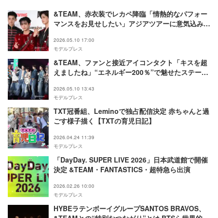
&TEAM、赤衣装でレカペ降臨「情熱的なパフォー
マンスをお見せしたい」アジアツアーに意気込みも
【KCON JAPAN 2026／レッドカーペット】
2026.05.10 17:00
モデルプレス
&TEAM、ファンと接近アイコンタクト「キスを超
えましたね」“エネルギー200％”で魅せたステージ
【KCON JAPAN 2026】
2026.05.10 13:43
モデルプレス
TXT冠番組、Leminoで独占配信決定 赤ちゃんと過
ごす様子描く【TXTの育児日記】
2026.04.24 11:39
モデルプレス
「DayDay. SUPER LIVE 2026」日本武道館で開催
決定 &TEAM・FANTASTICS・超特急ら出演
2026.02.26 10:00
モデルプレス
HYBEラテンボーイグループSANTOS BRAVOS、