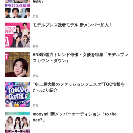
秘訣」
特集
モデルプレス読者モデル 新メンバー加入！
特集
SNS影響力トレンド俳優・女優を特集「モデルプレ
スカウントダウン」
特集
"史上最大級のファッションフェスタ"TGC情報を
たっぷり紹介
特集
moxymill新メンバーオーディション「to the
nex7」