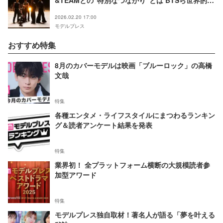
&TEAMとの“特別なつながり”とは BTSら世界的ア
ーティストからも大きな刺激【モデルプレスインタ
2026.02.20 17:00
ビュー】
モデルプレス
おすすめ特集
8月のカバーモデルは映画「ブルーロック」の高橋
文哉
特集
各種エンタメ・ライフスタイルにまつわるランキン
グ＆読者アンケート結果を発表
特集
業界初！ 全プラットフォーム横断の大規模読者参
加型アワード
特集
モデルプレス独自取材！著名人が語る「夢を叶える