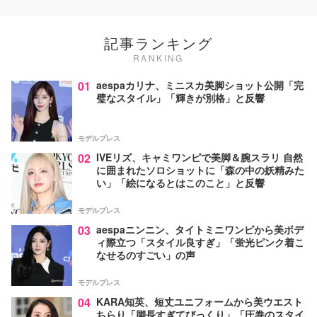
記事ランキング
RANKING
01
aespaカリナ、ミニスカ美脚ショット公開「完
璧なスタイル」「輝きが別格」と反響
モデルプレス
02
IVEリズ、キャミワンピで美脚＆腕スラリ 自然
に囲まれたソロショットに「森の中の妖精みた
い」「絵になるとはこのこと」と反響
モデルプレス
03
aespaニンニン、タイトミニワンピから美ボデ
ィ際立つ「スタイル良すぎ」「蛍光ピンク着こ
なせるのすごい」の声
モデルプレス
04
KARA知英、短丈ユニフォームから美ウエスト
ちらり「脚長すぎてびっくり」「圧巻のスタイ