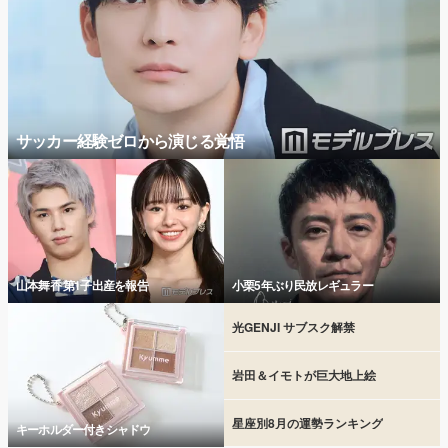
サッカー経験ゼロから演じる覚悟
山本舞香 第1子出産を報告
小栗5年ぶり民放レギュラー
光GENJI サブスク解禁
岩田＆イモトが巨大地上絵
星座別8月の運勢ランキング
キーホルダー付きシャドウ