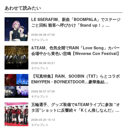
あわせて読みたい
LE SSERAFIM、新曲「BOOMPALA」でステージ
ごと回転 観客へ呼びかけ「Stand up！」
【Weverse Con Festival】
2026.06.08 07:00
モデルプレス
&TEAM、色気全開でRAIN「Love Song」カバー
会場中から黄色い悲鳴【Weverse Con Festival】
2026.06.08 00:21
モデルプレス
【写真特集】RAIN、SOOBIN（TXT）らとコラボ
ENHYPEN・BOYNEXTDOOR…豪華集結
「Weverse Con Festival」Day1
2026.06.07 07:00
モデルプレス
五輪選手、グッズ装備で&TEAMライブに参加 “オ
タ活”ショットに反響続々「Kくん推しなんだ」
「グッズ装備も完璧」
2026.05.20 15:13
モデルプレス