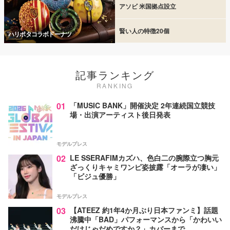
アソビ 米国拠点設立
賢い人の特徴20個
ハリポタコラボドーナツ
記事ランキング
RANKING
01
「MUSIC BANK」開催決定 2年連続国立競技
場・出演アーティスト後日発表
モデルプレス
02
LE SSERAFIMカズハ、色白二の腕際立つ胸元
ざっくりキャミワンピ姿披露「オーラが凄い」
「ビジュ優勝」
モデルプレス
03
【ATEEZ 約1年4か月ぶり日本ファンミ】話題
沸騰中「BAD」パフォーマンスから「かわいい
だけじゃだめですか？」カバーまで