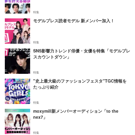
特集
モデルプレス読者モデル 新メンバー加入！
特集
SNS影響力トレンド俳優・女優を特集「モデルプレ
スカウントダウン」
特集
"史上最大級のファッションフェスタ"TGC情報を
たっぷり紹介
特集
moxymill新メンバーオーディション「to the
nex7」
特集