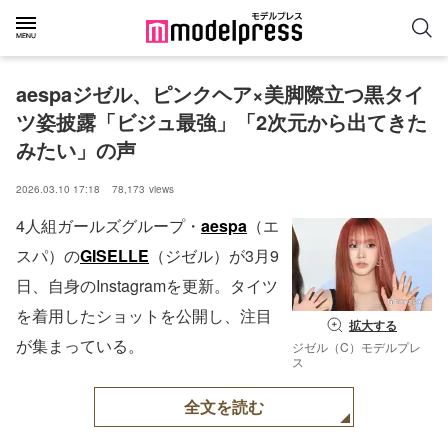
aespaジゼル、ピンクヘア×美脚際立つ黒タイ
ツ姿披露「ビジュ最強」「2次元から出てきた
みたい」の声
2026.03.10 17:18
78,173
views
4人組ガールズグループ・
aespa
（エ
スパ）の
GISELLE
（ジゼル）が3月9
日、自身のInstagramを更新。タイツ
を着用したショットを公開し、注目
拡大する
が集まっている。
ジゼル（C）モデルプレ
ス
全文を読む