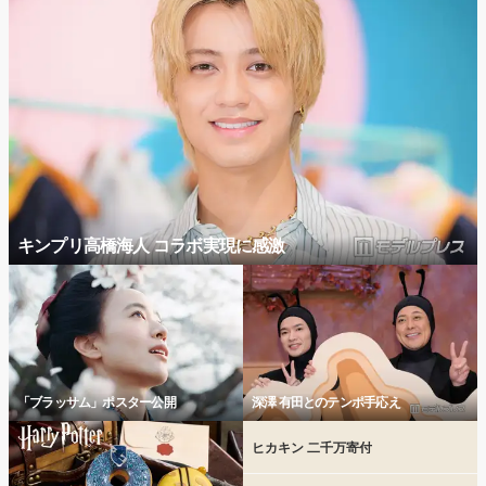
キンプリ高橋海人 コラボ実現に感激
「ブラッサム」ポスター公開
深澤 有田とのテンポ手応え
ヒカキン 二千万寄付