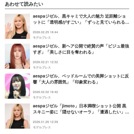
あわせて読みたい
aespaジゼル、黒キャミで大人の魅力 近距離ショ
ットに「透明感がすごい」「ずっと見ていられる」
の声
2026.02.25 16:44
モデルプレス
aespaジゼル、新ヘア公開で絶賛の声「ビジュ最強
すぎ」「美しさに目を奪われる」
2026.02.21 12:32
モデルプレス
aespaジゼル、ベッドルームでの美脚ショットに反
響「大人の雰囲気」「印象変わる」
2026.02.02 16:42
モデルプレス
aespaジゼル「jimoto」日本満喫ショット公開 黒
スキニー姿に「隠せないオーラ」「遭遇したい」と
反響
2026.01.26 12:39
モデルプレス