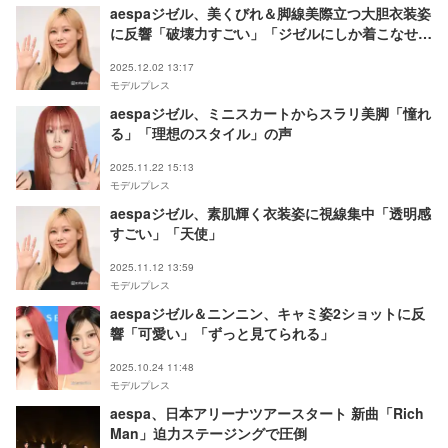
aespaジゼル、美くびれ＆脚線美際立つ大胆衣装姿
に反響「破壊力すごい」「ジゼルにしか着こなせな
い」
2025.12.02 13:17
モデルプレス
aespaジゼル、ミニスカートからスラリ美脚「憧れ
る」「理想のスタイル」の声
2025.11.22 15:13
モデルプレス
aespaジゼル、素肌輝く衣装姿に視線集中「透明感
すごい」「天使」
2025.11.12 13:59
モデルプレス
aespaジゼル＆ニンニン、キャミ姿2ショットに反
響「可愛い」「ずっと見てられる」
2025.10.24 11:48
モデルプレス
aespa、日本アリーナツアースタート 新曲「Rich
Man」迫力ステージングで圧倒