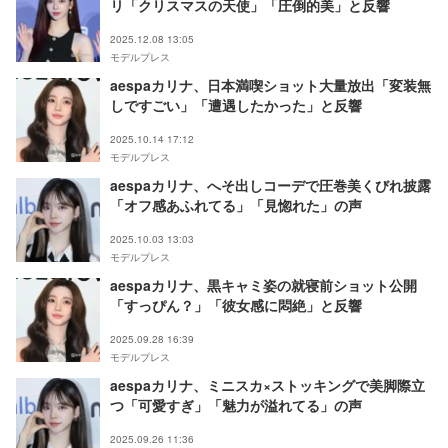
リ「クリスマスの天使」「圧倒的美」と反響
2025.12.08 13:05
モデルプレス
aespaカリナ、日本満喫ショット大量放出「変装無
しですごい」「遭遇したかった」と反響
2025.10.14 17:12
モデルプレス
aespaカリナ、へそ出しコーデで圧巻美くびれ披露
「オフ感あふれてる」「見惚れた」の声
2025.10.03 13:03
モデルプレス
aespaカリナ、黒キャミ姿の就寝前ショット公開
「すっぴん？」「彼女感に悶絶」と反響
2025.09.28 16:39
モデルプレス
aespaカリナ、ミニスカ×ストッキングで美脚際立
つ「可愛すぎ」「魅力が溢れてる」の声
2025.09.26 11:36