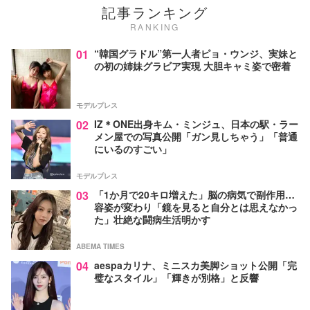
記事ランキング
RANKING
01
“韓国グラドル”第一人者ピョ・ウンジ、実妹と
の初の姉妹グラビア実現 大胆キャミ姿で密着
モデルプレス
02
IZ＊ONE出身キム・ミンジュ、日本の駅・ラー
メン屋での写真公開「ガン見しちゃう」「普通
にいるのすごい」
モデルプレス
03
「1か月で20キロ増えた」脳の病気で副作用…
容姿が変わり「鏡を見ると自分とは思えなかっ
た」壮絶な闘病生活明かす
ABEMA TIMES
04
aespaカリナ、ミニスカ美脚ショット公開「完
璧なスタイル」「輝きが別格」と反響