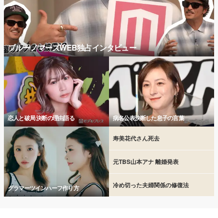
ブルーノマーズWEB独占インタビュー
恋人と破局 決断の理由語る
病名公表決断した息子の言葉
寿美花代さん死去
元TBS山本アナ 離婚発表
冷め切った夫婦関係の修復法
グラマーツインハーフ作り方