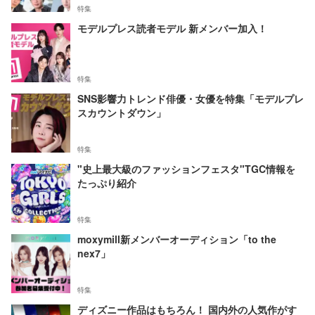
特集
モデルプレス読者モデル 新メンバー加入！
特集
SNS影響力トレンド俳優・女優を特集「モデルプレ
スカウントダウン」
特集
"史上最大級のファッションフェスタ"TGC情報を
たっぷり紹介
特集
moxymill新メンバーオーディション「to the
nex7」
特集
ディズニー作品はもちろん！ 国内外の人気作がす