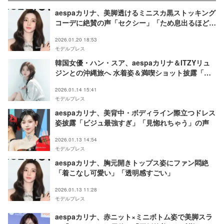
aespaカリナ、美脚透けるミニスカ黒ストッキング
コーデに絶賛の声「セクシー」「ため息出るほど美
しい」
2026.01.20 18:53
モデルプレス
韓国女優・ハン・スア、aespaカリナ＆ITZYリュ
ジンとの沖縄旅へ 水着姿＆満喫ショット披露「変
装してないのびっくり」「休暇で日本来てたの？」
2026.01.14 15:41
モデルプレス
aespaカリナ、美背中・ボディライン際立つドレス
姿披露「ビジュ最強すぎ」「見惚れちゃう」の声
2026.01.13 14:54
モデルプレス
aespaカリナ、胸元開きトップス姿にファン悶絶
「着こなし可愛い」「透明感すごい」
2026.01.13 11:28
モデルプレス
aespaカリナ、赤ニット×ミニボトム姿で美脚スラ