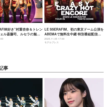
ERAFIM好き”村重杏奈＆トレン
LE SSERAFIM、初の東京ドーム公演を
ェル斎藤司、ルセラの魅力
ABEMAで無料生中継 特別番組配信も
 ABEMAで特別番組配信決
決定
:00
2025.11.05 17:00
モデルプレス
記事