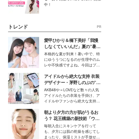
中！
トレンド
PR
愛甲ひかり＆橋下美好「我慢
しなくていいんだ」夏の“暑さ
対策”の新しい選択肢とは？
本格的な夏が到来！暑い中で、特
にゆううつになるのが生理中のム
レや不快感ですよね。今回はプラ
イベートでも仲良しで旅行好きな
アイドルから絶大な支持 衣装
モデル・愛甲ひかりさんと橋下美
好さんを迎えて本音で女子会トー
デザイナー・茅野しのぶの“可
ク。猛暑のお出かけを快適に過ご
愛い”を作る美学＜「シチズン
AKB48や＝LOVEなど数々の人気
すヒントや、2人が感動した夏の
クロスシー」インタビュー＞
アイドルたちの衣装を手掛け、ア
生理の新常識にも迫りました。
イドルやファンから絶大な支持を
得る、株式会社オサレカンパニー
朝より夕方の方が肌がうるお
取締役兼クリエイティブディレク
ター・茅野しのぶ。一人ひとりの
う？ 花王構築の新技術「ウォ
個性に寄り添い、魅力を引き出す
ーターキャプチャリングスキ
毎朝入念にスキンケアを行って
衣装作りは、多くの女性たちに勇
ン（捕水肌）」がスキンケア
も、夕方には肌の乾燥を感じてし
気と自信を与え続けている。
の常識を変える予感
まったり、保湿ミストが手放せな