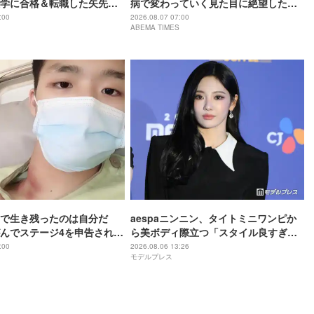
学に合格＆転職した矢先に
病で変わっていく見た目に絶望した過
覚「全摘した」壮絶な過去
去「男みたい」
:00
2026.08.07 07:00
ABEMA TIMES
で生き残ったのは自分だ
aespaニンニン、タイトミニワンピか
んでステージ4を申告され…
ら美ボディ際立つ「スタイル良すぎ」
の末、奇跡の完治
「蛍光ピンク着こなせるのすごい」の
:00
2026.08.06 13:26
モデルプレス
声