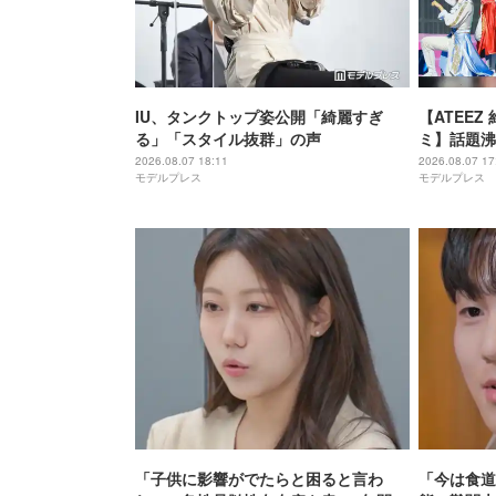
IU、タンクトップ姿公開「綺麗すぎ
【ATEEZ
る」「スタイル抜群」の声
ミ】話題沸
スから「か
2026.08.07 18:11
2026.08.07 17
モデルプレス
モデルプレス
か？」カバ
「子供に影響がでたらと困ると言わ
「今は食道