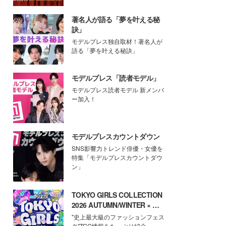
著名人が語る「夢を叶える秘
訣」
モデルプレス独自取材！著名人が
語る「夢を叶える秘訣」
モデルプレス「読者モデル」
モデルプレス読者モデル 新メンバ
ー加入！
モデルプレスカウントダウン
SNS影響力トレンド俳優・女優を
特集「モデルプレスカウントダウ
ン」
TOKYO GIRLS COLLECTION
2026 AUTUMN/WINTER × モ
デルプレス
"史上最大級のファッションフェス
タ"TGC情報をたっぷり紹介