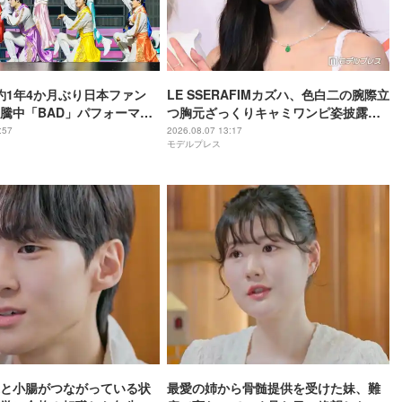
 約1年4か月ぶり日本ファン
LE SSERAFIMカズハ、色白二の腕際立
騰中「BAD」パフォーマン
つ胸元ざっくりキャミワンピ姿披露
わいいだけじゃだめです
「オーラが凄い」「ビジュ優勝」
:57
2026.08.07 13:17
モデルプレス
ーまで
と小腸がつながっている状
最愛の姉から骨髄提供を受けた妹、難