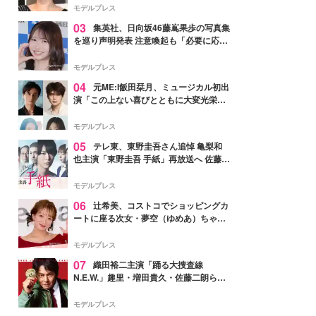
モデルプレス
03
集英社、日向坂46藤嶌果歩の写真集
を巡り声明発表 注意喚起も「必要に応じ
て法的措置を含む対応を検討」
モデルプレス
04
元ME:I飯田栞月、ミュージカル初出
演「この上ない喜びとともに大変光栄」
4年ぶり上演「ファントム」城田優らキ
ャスト発表
モデルプレス
05
テレ東、東野圭吾さん追悼 亀梨和
也主演「東野圭吾 手紙」再放送へ 佐藤隆
太・本田翼・中村倫也ら出演
モデルプレス
06
辻希美、コストコでショッピングカ
ートに座る次女・夢空（ゆめあ）ちゃん
の姿公開「乗りこなしてる感じが可愛す
ぎ」「成長を感じる」の声
モデルプレス
07
織田裕二主演「踊る大捜査線
N.E.W.」趣里・増田貴久・佐藤二朗ら新
メンバー紹介映像解禁 各キャラクター象
徴する“謎のキーワード”も
モデルプレス