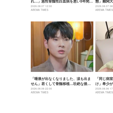
れ…」急性骨髄性白血病を患い5年間闘
態」難関大
病…つらかった過去の恋を明かす
胃がんが発
2026.08.07 12:00
2026.08.07 08
ABEMA TIMES
ABEMA TIMES
明かす
「唾液が出なくなりました、涙も出ま
「同じ病室
せん」若くして骨髄移植…壮絶な後遺
け」希少が
症との闘い「まるで80代の体に」
壮絶な闘病
2026.08.06 22:00
2026.08.06 17
ABEMA TIMES
ABEMA TIMES