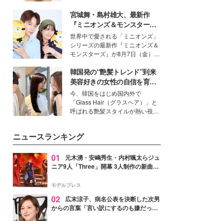
いという読者も多いのでは？そん
宮城舞・島村雄大、最新作
な美容の常識を大きく変える可能
性を秘めた、革新的な「Water
『ミニオンズ＆モンスター
Capturing Skin（ウォーターキャ
ズ』の魅力熱弁 ハチャメチャ
世界中で愛される「ミニオンズ」
プチャリングスキン：捕水肌）」
だけじゃない“友情と絆”に感
シリーズの最新作『ミニオンズ＆
技術を、花王が構築した。
動
モンスターズ』が8月7日（金）に
公開。モデルプレスでは、“大のミ
韓国発の“艶髪トレンド”到来
ニオン好き”という共通点を持つモ
デルの宮城舞と島村雄大の特別対
美容好きの女性の自信を育む
談をお届け！それぞれの視点か
「ヘアケア事情」って？
今、韓国をはじめ国内外で
ら、今作ならではの魅力や予想外
「Glass Hair（グラスヘア）」と
の感動をもたらす奥深いストーリ
呼ばれる艶髪スタイルが熱い視線
ーについて熱く語り合ってもらっ
を集めています。メイクやファッ
た。
ションの完成度を高めるベースと
ニュースランキング
して、“髪そのものの美しさ”に改
めて注目する人が増えている様
子。今回は、そんな憧れの艶やか
01
元木湧・安嶋秀生・内村颯太らジュ
な髪を日常で叶える、美容好きの
ニア9人「Three」開幕 3人制作の新曲＆
女性たちのヘアケア事情を紹介し
手描きセットに込めた想い「もっと前に
ます。
進んで夢を掴みたい」【ゲネプロレポ】
モデルプレス
02
広末涼子、病名公表を決断した次男
からの言葉「言い訳にするのも嫌だっ
た」「言うべきか迷った」