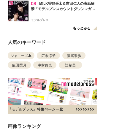
08
M!LK曽野舜太＆吉田仁人の表紙解
禁「モデルプレスカウントダウンマガジ
ン」巻頭に登場
モデルプレス
もっとみる
人気のキーワード
ジャニーズJr.
広末涼子
藤嶌果歩
飯田栞月
中村倫也
辻希美
画像ランキング