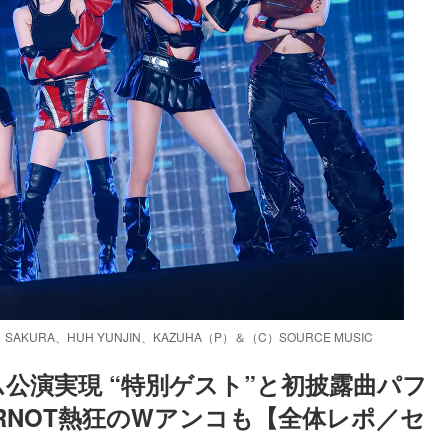
N、SAKURA、HUH YUNJIN、KAZUHA（P）＆（C）SOURCE MUSIC
ーム公演実現 “特別ゲスト”と初披露曲パフ
RNOT熱狂のWアンコも【全体レポ／セ
Loaded
:
87.03%