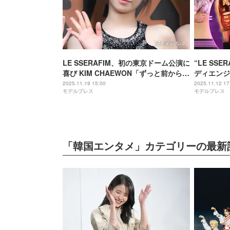
LE SSERAFIM、初の東京ドーム公演に
“LE SS
喜び KIM CHAEWON「ずっと前から夢
ディエンジ
見てきた」【‘EASY CRAZY HOT’
語り尽くす
2025.11.19 15:00
2025.11.12 17
モデルプレス
モデルプレス
ENCORE IN TOKYO DOME囲み取材】
定
「韓国エンタメ」カテゴリーの最新