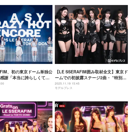
RAFIM、初の東京ドーム単独公
【LE SSERAFIM囲み取材全文】東京ド
感謝「本当に誇らしくて幸
ームでの初披露ステージ2曲・ “特別ゲ
忘れられない」【挨拶全
スト”とのパフォーマンス振り返る「一
:00
2025.11.19 15:45
モデルプレス
生懸命に準備をしてきた」