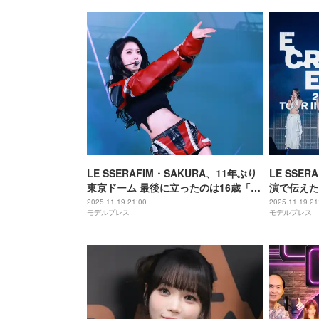
LE SSERAFIM・SAKURA、11年ぶり
LE SSE
東京ドーム 最後に立ったのは16歳「想
演で伝えた
像もしていなかった」【‘EASY CRAZY
せ」「一生
2025.11.19 21:00
2025.11.19 21
モデルプレス
モデルプレス
HOT’ ENCORE IN TOKYO DOME】
文】