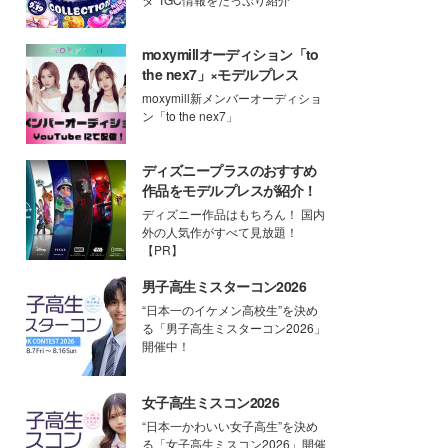
moxymillオーディション「to
the nex7」×モデルプレス
moxymill新メンバーオーディショ
ン「to the nex7」
ディズニープラスのおすすめ
作品をモデルプレスが紹介！
ディズニー作品はもちろん！ 国内
外の人気作がすべて見放題！
【PR】
男子高生ミスターコン2026
“日本一のイケメン高校生”を決め
る「男子高生ミスターコン2026」
開催中！
女子高生ミスコン2026
“日本一かわいい女子高生”を決め
る「女子高生ミスコン2026」開催