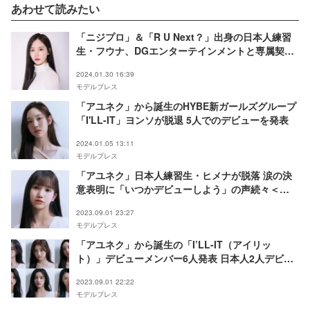
あわせて読みたい
「ニジプロ」＆「R U Next？」出身の日本人練習
生・フウナ、DGエンターテインメントと専属契約
締結 公式インスタも開設
2024.01.30 16:39
モデルプレス
「アユネク」から誕生のHYBE新ガールズグループ
「I'LL-IT」ヨンソが脱退 5人でのデビューを発表
2024.01.05 13:11
モデルプレス
「アユネク」日本人練習生・ヒメナが脱落 涙の決
意表明に「いつかデビューしよう」の声続々＜
HYBE新サバイバル「R U Next？」＞
2023.09.01 23:27
モデルプレス
「アユネク」から誕生の「I’LL-IT（アイリッ
ト）」デビューメンバー6人発表 日本人2人デビュ
ーへ＜HYBE新サバイバル「R U Next？」＞
2023.09.01 22:22
モデルプレス