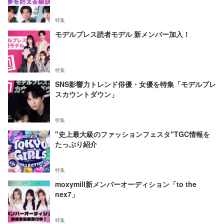
特集
モデルプレス読者モデル 新メンバー加入！
特集
SNS影響力トレンド俳優・女優を特集「モデルプレ
スカウントダウン」
特集
"史上最大級のファッションフェスタ"TGC情報を
たっぷり紹介
特集
moxymill新メンバーオーディション「to the
nex7」
特集