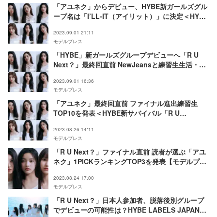
「アユネク」からデビュー、HYBE新ガールズグル
ープ名は「I’LL-IT（アイリット）」に決定＜HYBE
新サバイバル「R U Next？」＞
2023.09.01 21:11
モデルプレス
「HYBE」新ガールズグループデビューへ「R U
Next？」最終回直前 NewJeansと練習生生活・日
本人…注目の参加者を紹介
2023.09.01 16:36
モデルプレス
「アユネク」最終回直前 ファイナル進出練習生
TOP10を発表＜HYBE新サバイバル「R U
Next？」＞
2023.08.26 14:11
モデルプレス
「R U Next？」ファイナル直前 読者が選ぶ「アユ
ネク」1PICKランキングTOP3を発表【モデルプレ
ス国民的推しランキング】
2023.08.24 17:00
モデルプレス
「R U Next？」日本人参加者、脱落後別グループ
でデビューの可能性は？HYBE LABELS JAPAN公