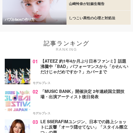
山崎怜奈が妊娠生報告
しつこい異性の心理と対処法
バブみfaceの作り方
記事ランキング
RANKING
01
【ATEEZ 約1年4か月ぶり日本ファンミ】話題
沸騰中「BAD」パフォーマンスから「かわいい
だけじゃだめですか？」カバーまで
モデルプレス
02
「MUSIC BANK」開催決定 2年連続国立競技
場・出演アーティスト後日発表
モデルプレス
03
LE SSERAFIMユンジン、日本での路上ショッ
トに反響「オーラ隠せてない」「スタイル際立
つ」の声