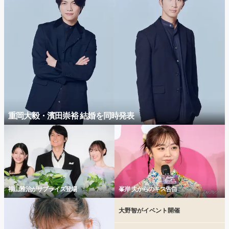
重岡大毅・濱田崇裕 結婚を同時発表
福山雅治がサプライズ登場
峯岸 夫からのキス告白
大野智がイベント開催