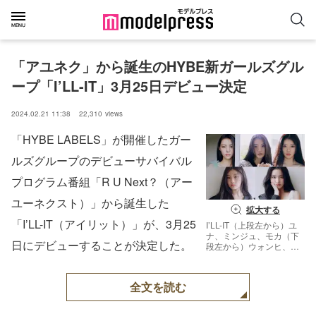
「アユネク」から誕生のHYBE新ガールズグル
ープ「I’LL-IT」3月25日デビュー決定
2024.02.21 11:38
22,310
views
「HYBE LABELS」が開催したガー
ルズグループのデビューサバイバル
プログラム番組「R U Next？（アー
ユーネクスト）」から誕生した
拡大する
「I’LL-IT（アイリット）」が、3月25
I’LL-IT（上段左から）ユ
ナ、ミンジュ、モカ（下
日にデビューすることが決定した。
段左から）ウォンヒ、イ
ロハ（提供写真）
全文を読む