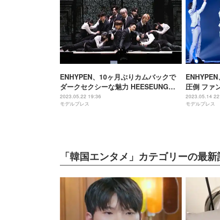
ENHYPEN、10ヶ月ぶりカムバックで
ENHYP
ダークセクシーな魅力 HEESEUNG・
圧倒 ファン
NI-KI制作参加の新シリーズスタート＜
2023＞
2023.05.22 19:36
2023.05.14 22
モデルプレス
モデルプレス
「DARK BLOOD」メディアショーケ
ース＞
「韓国エンタメ」カテゴリーの最新