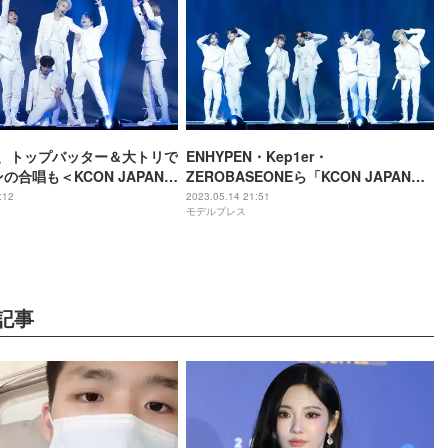
EN、トップバッター＆大トリで
ENHYPEN・Kep1er・
の合唱も＜KCON JAPAN
ZEROBASEONEら「KCON JAPAN
2023」豪華集結 パワフルに最終日締め
:12
2023.05.14 21:51
モデルプレス
くくる＜セットリスト＞
記事