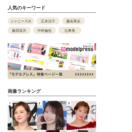
人気のキーワード
ジャニーズJr.
広末涼子
藤嶌果歩
飯田栞月
中村倫也
辻希美
画像ランキング
1
2
3