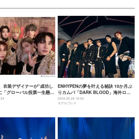
EN、衣装デザイナーが“成功し
ENHYPENの夢を叶える秘訣 10か月ぶ
に「グローバル投票一生懸命
りカムバ「DARK BLOOD」海外ロケ
での撮影秘話も＜モデルプレスインタ
:34
2023.05.26 18:00
モデルプレス
ビュー＞