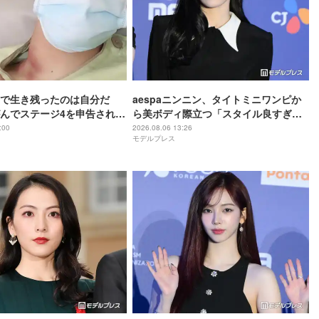
で生き残ったのは自分だ
aespaニンニン、タイトミニワンピか
んでステージ4を申告され…
ら美ボディ際立つ「スタイル良すぎ」
の末、奇跡の完治
「蛍光ピンク着こなせるのすごい」の
:00
2026.08.06 13:26
モデルプレス
声