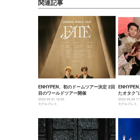
関連記事
ENHYPEN、初のドームツアー決定 2回
ENHYP
目のワールドツアー開催
たオタク”
した」
2023.05.31 12:00
2023.05.29 17
モデルプレス
モデルプレス