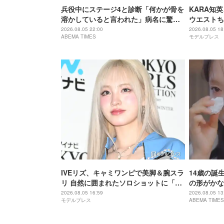
兵役中にステージ4と診断「何かが骨を
KARA知
溶かしていると言われた」病名に驚
ウエストち
き…両親にも言えぬ日々「家計が苦し
り」「圧巻
2026.08.05 22:00
2026.08.05 18
ABEMA TIMES
モデルプレス
いなかで…」
IVEリズ、キャミワンピで美脚＆腕スラ
14歳の誕
リ 自然に囲まれたソロショットに「森
の形がかな
の中の妖精みたい」「絵になるとはこ
いがんを患
2026.08.05 16:59
2026.08.05 13
モデルプレス
ABEMA TIMES
のこと」と反響
た」