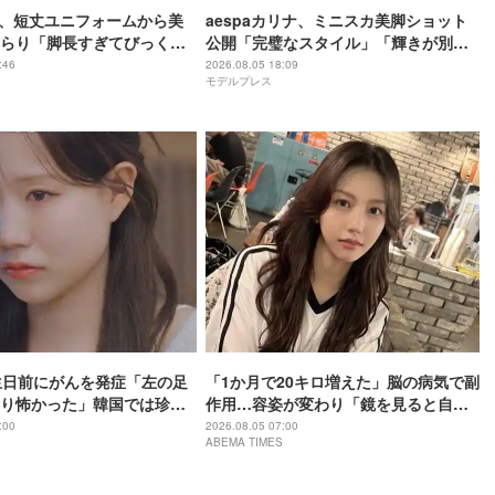
英、短丈ユニフォームから美
aespaカリナ、ミニスカ美脚ショット
らり「脚長すぎてびっく
公開「完璧なスタイル」「輝きが別
のスタイル」と反響
格」と反響
:46
2026.08.05 18:09
モデルプレス
生日前にがんを発症「左の足
「1か月で20キロ増えた」脳の病気で副
り怖かった」韓国では珍し
作用…容姿が変わり「鏡を見ると自分
い…「骨をかなり削りまし
とは思えなかった」壮絶な闘病生活明
:00
2026.08.05 07:00
ABEMA TIMES
かす