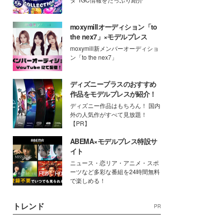
moxymillオーディション「to
the nex7」×モデルプレス
moxymill新メンバーオーディショ
ン「to the nex7」
ディズニープラスのおすすめ
作品をモデルプレスが紹介！
ディズニー作品はもちろん！ 国内
外の人気作がすべて見放題！
【PR】
ABEMA×モデルプレス特設サ
イト
ニュース・恋リア・アニメ・スポ
ーツなど多彩な番組を24時間無料
で楽しめる！
トレンド
PR