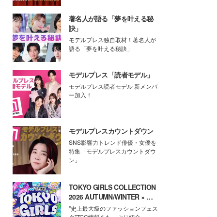
著名人が語る「夢を叶える秘
訣」
モデルプレス独自取材！著名人が
語る「夢を叶える秘訣」
モデルプレス「読者モデル」
モデルプレス読者モデル 新メンバ
ー加入！
モデルプレスカウントダウン
SNS影響力トレンド俳優・女優を
特集「モデルプレスカウントダウ
ン」
TOKYO GIRLS COLLECTION
2026 AUTUMN/WINTER × モ
デルプレス
"史上最大級のファッションフェス
タ"TGC情報をたっぷり紹介