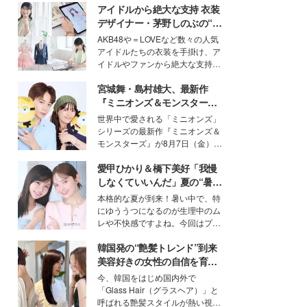
アイドルから絶大な支持 衣装
デザイナー・茅野しのぶの“可
愛い”を作る美学＜「シチズン
AKB48や＝LOVEなど数々の人気
クロスシー」インタビュー＞
アイドルたちの衣装を手掛け、ア
イドルやファンから絶大な支持を
得る、株式会社オサレカンパニー
宮城舞・島村雄大、最新作
取締役兼クリエイティブディレク
ター・茅野しのぶ。一人ひとりの
『ミニオンズ＆モンスター
個性に寄り添い、魅力を引き出す
ズ』の魅力熱弁 ハチャメチャ
世界中で愛される「ミニオンズ」
衣装作りは、多くの女性たちに勇
だけじゃない“友情と絆”に感
シリーズの最新作『ミニオンズ＆
気と自信を与え続けている。
動
モンスターズ』が8月7日（金）に
公開。モデルプレスでは、“大のミ
愛甲ひかり＆橋下美好「我慢
ニオン好き”という共通点を持つモ
デルの宮城舞と島村雄大の特別対
しなくていいんだ」夏の“暑さ
談をお届け！それぞれの視点か
対策”の新しい選択肢とは？
本格的な夏が到来！暑い中で、特
ら、今作ならではの魅力や予想外
にゆううつになるのが生理中のム
の感動をもたらす奥深いストーリ
レや不快感ですよね。今回はプラ
ーについて熱く語り合ってもらっ
イベートでも仲良しで旅行好きな
た。
韓国発の“艶髪トレンド”到来
モデル・愛甲ひかりさんと橋下美
好さんを迎えて本音で女子会トー
美容好きの女性の自信を育む
ク。猛暑のお出かけを快適に過ご
「ヘアケア事情」って？
今、韓国をはじめ国内外で
すヒントや、2人が感動した夏の
「Glass Hair（グラスヘア）」と
生理の新常識にも迫りました。
呼ばれる艶髪スタイルが熱い視線