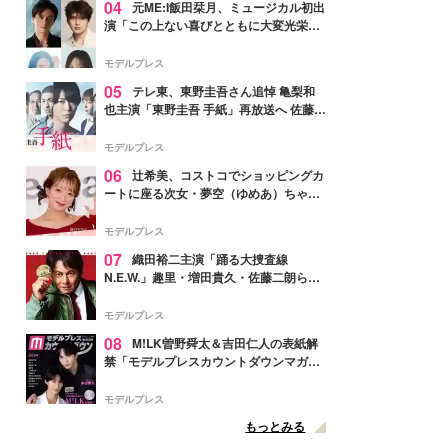
04
元ME:I飯田栞月、ミュージカル初出
演「この上ない喜びとともに大変光栄」
4年ぶり上演「ファントム」城田優らキ
ャスト発表
モデルプレス
05
テレ東、東野圭吾さん追悼 亀梨和
也主演「東野圭吾 手紙」再放送へ 佐藤隆
太・本田翼・中村倫也ら出演
モデルプレス
06
辻希美、コストコでショッピングカ
ートに座る次女・夢空（ゆめあ）ちゃん
の姿公開「乗りこなしてる感じが可愛す
ぎ」「成長を感じる」の声
モデルプレス
07
織田裕二主演「踊る大捜査線
N.E.W.」趣里・増田貴久・佐藤二朗ら新
メンバー紹介映像解禁 各キャラクター象
徴する“謎のキーワード”も
モデルプレス
08
M!LK曽野舜太＆吉田仁人の表紙解
禁「モデルプレスカウントダウンマガジ
ン」巻頭に登場
モデルプレス
もっとみる