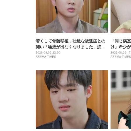
若くして骨髄移植…壮絶な後遺症との
「同じ病室
闘い「唾液が出なくなりました、涙も
け」希少が
出ません」「まるで80代の体に」
壮絶な闘病
2026.08.06 22:00
2026.08.06 17
ABEMA TIMES
ABEMA TIMES