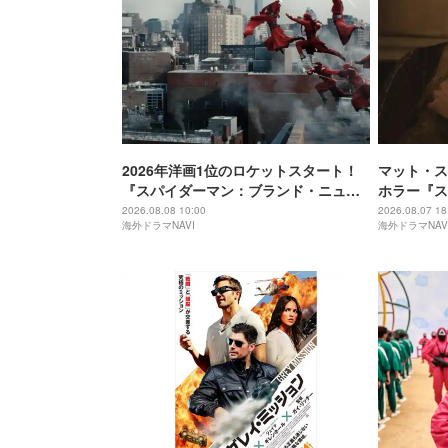
2026年洋画1位のロケットスタート！
マット・ス
『スパイダーマン：ブランド・ニュ
ホラー『ス
ー・デイ』アクションの舞台裏が公開
告映像が公
2026.08.08 10:00
2026.08.07 18
海外ドラマNAVI
海外ドラマNAV