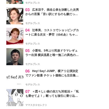
「かっこいい」と反響
モデルプレス
03
広末涼子、病名公表を決断した次男
からの言葉「言い訳にするのも嫌だっ
た」「言うべきか迷った」
モデルプレス
04
辻希美、コストコでショッピングカ
ートに座る次女・夢空（ゆめあ）ちゃん
の姿公開「乗りこなしてる感じが可愛す
ぎ」「成長を感じる」の声
モデルプレス
05
小栗旬、5年ぶり民放ドラマレギュ
ラー出演 横浜流星と唯一無二の異色のバ
ディで初共演【LOST10】
モデルプレス
06
Hey! Say! JUMP、横アリ公演決定
でファン歓喜 チケット価格にも注目集ま
る「激アツ」「平成に戻ったみたい」
モデルプレス
07
＜図々しい娘の友だち対処法＞「私
も乗せてよ！」断っても強引に乗り込ん
でくる友だち【第1話まんが】
ママスタ☆セレクト