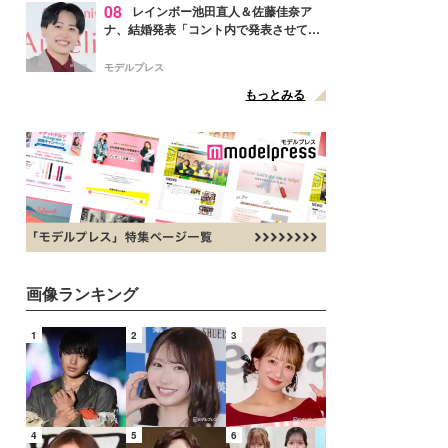
08
レインボー池田直人＆佐藤佳奈ア
ナ、結婚発表「コント内で発表させてい
ただきました」読売テレビ退社は生活拠
点変更のため
モデルプレス
もっとみる
画像ランキング
1
2
3
4
5
6