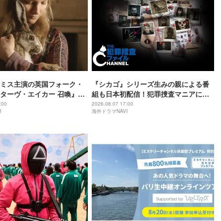
ミス主演の英国フォーク・
『シカゴ』シリーズ生みの親による番
ターヴ・エイカー 召喚』予
組も日本初配信！犯罪捜査マニアに捧
開
ぐ専門チャンネル誕生
:00
2026.08.07 17:00
I
海外ドラマNAVI