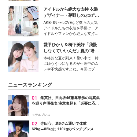
ーについて熱く語り合ってもらっ
を集めています。メイクやファッ
た。
アイドルから絶大な支持 衣装
ションの完成度を高めるベースと
して、“髪そのものの美しさ”に改
デザイナー・茅野しのぶの“可
めて注目する人が増えている様
愛い”を作る美学＜「シチズン
AKB48や＝LOVEなど数々の人気
子。今回は、そんな憧れの艶やか
クロスシー」インタビュー＞
アイドルたちの衣装を手掛け、ア
な髪を日常で叶える、美容好きの
イドルやファンから絶大な支持を
女性たちのヘアケア事情を紹介し
得る、株式会社オサレカンパニー
ます。
愛甲ひかり＆橋下美好「我慢
取締役兼クリエイティブディレク
ター・茅野しのぶ。一人ひとりの
しなくていいんだ」夏の“暑さ
個性に寄り添い、魅力を引き出す
対策”の新しい選択肢とは？
本格的な夏が到来！暑い中で、特
衣装作りは、多くの女性たちに勇
にゆううつになるのが生理中のム
気と自信を与え続けている。
レや不快感ですよね。今回はプラ
イベートでも仲良しで旅行好きな
モデル・愛甲ひかりさんと橋下美
ニュースランキング
好さんを迎えて本音で女子会トー
ク。猛暑のお出かけを快適に過ご
すヒントや、2人が感動した夏の
01
集英社、日向坂46藤嶌果歩の写真集
生理の新常識にも迫りました。
を巡り声明発表 注意喚起も「必要に応じ
て法的措置を含む対応を検討」
モデルプレス
02
寺田心、週6ジム通いで体重
62kg→82kgに 110kgのベンチプレス持
ち上げる姿披露「胸板の厚みすごい」