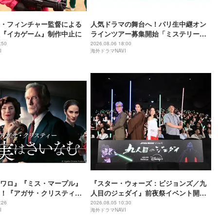
・フィンチャー監督による
人気ドラマの舞台へ！パリ生中継オン
『イカゲーム』制作中止に
ラインツアー募集開始「ミステリーチ
ャンネル倶楽部プレミアム」
:50
2026.08.06 18:00
I
海外ドラマNAVI
ワロ』『ミス・マープル』
『スター・ウォーズ：ビジョンズ／九
！『アガサ・クリスティー
人目のジェダイ』前夜祭イベント開
なむ』8月10日（月）放送ス
催！神山総監督や川村壱馬らが愛を語
:26
2026.08.05 10:30
I
海外ドラマNAVI
る