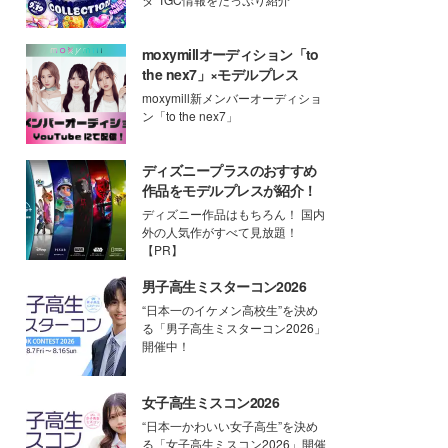
moxymillオーディション「to
the nex7」×モデルプレス
moxymill新メンバーオーディショ
ン「to the nex7」
ディズニープラスのおすすめ
作品をモデルプレスが紹介！
ディズニー作品はもちろん！ 国内
外の人気作がすべて見放題！
【PR】
男子高生ミスターコン2026
“日本一のイケメン高校生”を決め
る「男子高生ミスターコン2026」
開催中！
女子高生ミスコン2026
“日本一かわいい女子高生”を決め
る「女子高生ミスコン2026」開催