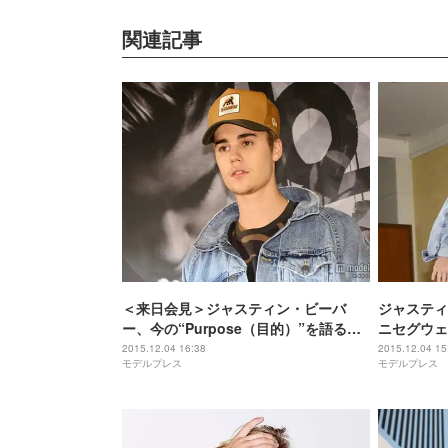
関連記事
＜来日会見＞ジャスティン・ビーバ
ジャスティ
ー、今の“Purpose（目的）”を語る
ニセグウェ
「常にベストを目指す。それが人間に
2015.12.04 16:38
2015.12.04 15
モデルプレス
モデルプレス
できる唯一のこと」