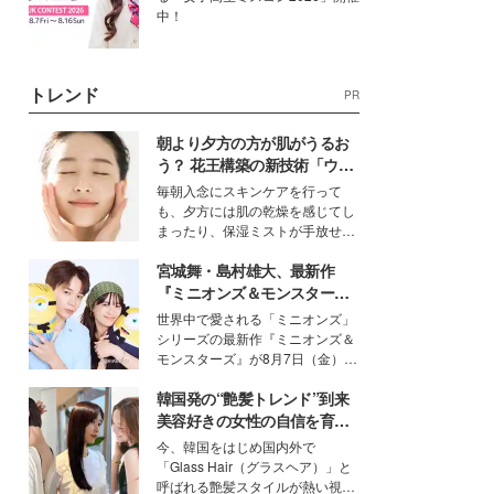
中！
トレンド
PR
朝より夕方の方が肌がうるお
う？ 花王構築の新技術「ウォ
ーターキャプチャリングスキ
毎朝入念にスキンケアを行って
ン（捕水肌）」がスキンケア
も、夕方には肌の乾燥を感じてし
の常識を変える予感
まったり、保湿ミストが手放せな
いという読者も多いのでは？そん
宮城舞・島村雄大、最新作
な美容の常識を大きく変える可能
性を秘めた、革新的な「Water
『ミニオンズ＆モンスター
Capturing Skin（ウォーターキャ
ズ』の魅力熱弁 ハチャメチャ
世界中で愛される「ミニオンズ」
プチャリングスキン：捕水肌）」
だけじゃない“友情と絆”に感
シリーズの最新作『ミニオンズ＆
技術を、花王が構築した。
動
モンスターズ』が8月7日（金）に
公開。モデルプレスでは、“大のミ
韓国発の“艶髪トレンド”到来
ニオン好き”という共通点を持つモ
デルの宮城舞と島村雄大の特別対
美容好きの女性の自信を育む
談をお届け！それぞれの視点か
「ヘアケア事情」って？
今、韓国をはじめ国内外で
ら、今作ならではの魅力や予想外
「Glass Hair（グラスヘア）」と
の感動をもたらす奥深いストーリ
呼ばれる艶髪スタイルが熱い視線