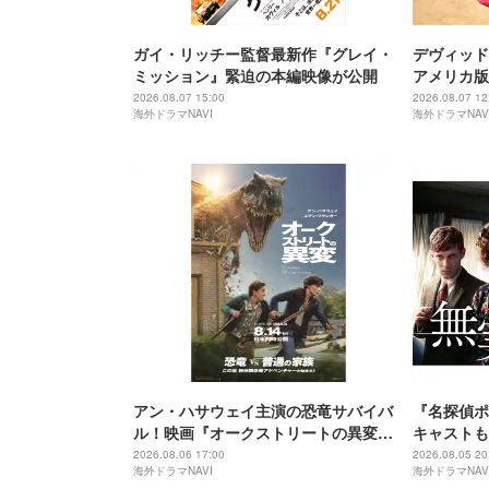
ガイ・リッチー監督最新作『グレイ・
デヴィッド
ミッション』緊迫の本編映像が公開
アメリカ版
2026.08.07 15:00
2026.08.07 12
海外ドラマNAVI
海外ドラマNAV
アン・ハサウェイ主演の恐竜サバイバ
『名探偵ポ
ル！映画『オークストリートの異変』
キャストも
本編映像が公開
無実はさい
2026.08.06 17:00
2026.08.05 20
海外ドラマNAVI
海外ドラマNAV
タート