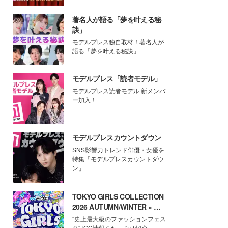
著名人が語る「夢を叶える秘
訣」
モデルプレス独自取材！著名人が
語る「夢を叶える秘訣」
モデルプレス「読者モデル」
モデルプレス読者モデル 新メンバ
ー加入！
モデルプレスカウントダウン
SNS影響力トレンド俳優・女優を
特集「モデルプレスカウントダウ
ン」
TOKYO GIRLS COLLECTION
2026 AUTUMN/WINTER × モ
デルプレス
"史上最大級のファッションフェス
タ"TGC情報をたっぷり紹介