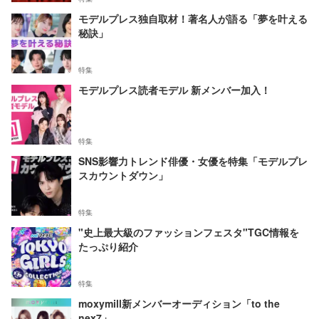
モデルプレス独自取材！著名人が語る「夢を叶える
秘訣」
特集
モデルプレス読者モデル 新メンバー加入！
特集
SNS影響力トレンド俳優・女優を特集「モデルプレ
スカウントダウン」
特集
"史上最大級のファッションフェスタ"TGC情報を
たっぷり紹介
特集
moxymill新メンバーオーディション「to the
nex7」