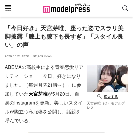
「今日好き」天宮芽唯、座った姿でスラリ美
脚披露「膝上も膝下も長すぎ」「スタイル良
い」の声
2026.05.21 13:31
92,969
views
ABEMAの高校生による青春恋愛リア
リティーショー「今日、好きになり
ました。（毎週月曜21時～）」に参
加していた
天宮芽唯
が5月20日、自
拡大する
身のInstagramを更新。美しいスタイ
天宮芽唯（C）モデルプ
レス
ルが際立つ私服姿を公開し、話題を
呼んでいる。