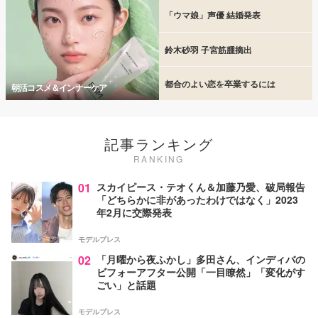
「ウマ娘」声優 結婚発表
鈴木砂羽 子宮筋腫摘出
都合のよい恋を卒業するには
朝活コスメ＆インナーケア
記事ランキング
RANKING
01
スカイピース・テオくん＆加藤乃愛、破局報告
「どちらかに非があったわけではなく」2023
年2月に交際発表
モデルプレス
02
「月曜から夜ふかし」多田さん、インディバの
ビフォーアフター公開「一目瞭然」「変化がす
ごい」と話題
モデルプレス