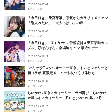
【関コレ2025A/W】
2025.08.06 17:09
モデルプレス
「今日好き」天宮芽唯、茶髪からガラリイメチェン
「別人みたい」「大人っぽい」の声
2025.08.04 18:08
モデルプレス
「今日好き」“りょうめい”曽根凌輔＆天宮芽唯カッ
プル、頭ぽんぽんに会場胸キュン 最近のデート明
かす【TGC teen 2025 Summer】
2025.07.30 19:29
モデルプレス
“ハリポタ”スタジオツアー東京、トムとジェリーと
初コラボ 夏限定メニューや杖づくり体験も
2026.05.20 12:51
女子旅プレス
ちいかわ×東京スカイツリーコラボ再び「ちいかわ
☆星ふるスカイツリー（R）とひみつの島」7月10
日開催
2026.05.19 18:25
女子旅プレス