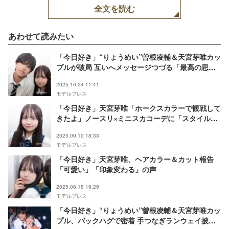
全文を読む
あわせて読みたい
「今日好き」“りょうめい”曽根凌輔＆天宮芽唯カッ
プルが破局 互いへメッセージつづる「最高の思い
出でした」「色々な姿を見れて嬉しかった」
2025.10.24 11:41
モデルプレス
「今日好き」天宮芽唯「ホークスカラーで観戦して
きたよ」ノースリ×ミニスカコーデに「スタイル良
すぎ」「愛伝わる」の声
2025.09.12 18:33
モデルプレス
「今日好き」天宮芽唯、ヘアカラー＆カット報告
「可愛い」「印象変わる」の声
2025.08.18 19:29
モデルプレス
「今日好き」“りょうめい”曽根凌輔＆天宮芽唯カッ
プル、バックハグで密着 手つなぎランウェイ披露