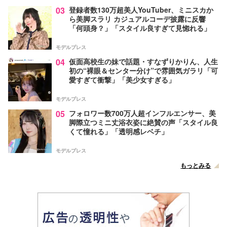
03
登録者数130万超美人YouTuber、ミニスカか
ら美脚スラリ カジュアルコーデ披露に反響
「何頭身？」「スタイル良すぎて見惚れる」
モデルプレス
04
仮面高校生の妹で話題・すなずりかりん、人生
初の“裸眼＆センター分け”で雰囲気ガラリ「可
愛すぎて衝撃」「美少女すぎる」
モデルプレス
05
フォロワー数700万人超インフルエンサー、美
脚際立つミニ丈浴衣姿に絶賛の声「スタイル良
くて憧れる」「透明感レベチ」
モデルプレス
もっとみる