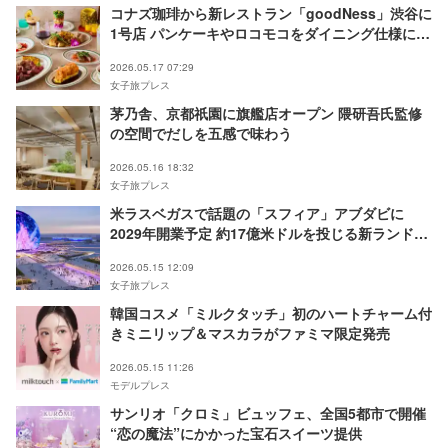
コナズ珈琲から新レストラン「goodNess」渋谷に
1号店 パンケーキやロコモコをダイニング仕様にア
レンジ
2026.05.17 07:29
女子旅プレス
茅乃舎、京都祇園に旗艦店オープン 隈研吾氏監修
の空間でだしを五感で味わう
2026.05.16 18:32
女子旅プレス
米ラスベガスで話題の「スフィア」アブダビに
2029年開業予定 約17億米ドルを投じる新ランドマ
ーク
2026.05.15 12:09
女子旅プレス
韓国コスメ「ミルクタッチ」初のハートチャーム付
きミニリップ＆マスカラがファミマ限定発売
2026.05.15 11:26
モデルプレス
サンリオ「クロミ」ビュッフェ、全国5都市で開催
“恋の魔法”にかかった宝石スイーツ提供