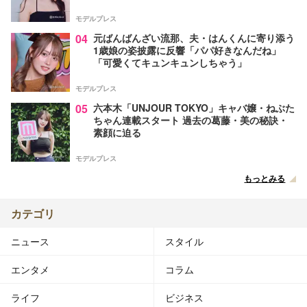
葉とは【インタビュー連載Vol.1】
モデルプレス
04
元ばんばんざい流那、夫・はんくんに寄り添う
1歳娘の姿披露に反響「パパ好きなんだね」
「可愛くてキュンキュンしちゃう」
モデルプレス
05
六本木「UNJOUR TOKYO」キャバ嬢・ねぶた
ちゃん連載スタート 過去の葛藤・美の秘訣・
素顔に迫る
モデルプレス
もっとみる
カテゴリ
ニュース
スタイル
エンタメ
コラム
ライフ
ビジネス