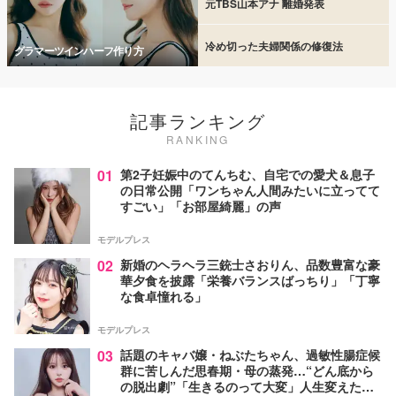
元TBS山本アナ 離婚発表
冷め切った夫婦関係の修復法
グラマーツインハーフ作り方
記事ランキング
RANKING
01
第2子妊娠中のてんちむ、自宅での愛犬＆息子
の日常公開「ワンちゃん人間みたいに立ってて
すごい」「お部屋綺麗」の声
モデルプレス
02
新婚のヘラヘラ三銃士さおりん、品数豊富な豪
華夕食を披露「栄養バランスばっちり」「丁寧
な食卓憧れる」
モデルプレス
03
話題のキャバ嬢・ねぶたちゃん、過敏性腸症候
群に苦しんだ思春期・母の蒸発…“どん底から
の脱出劇”「生きるのって大変」人生変えた言