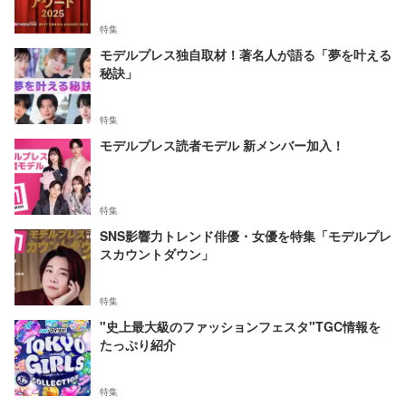
特集
モデルプレス独自取材！著名人が語る「夢を叶える
秘訣」
特集
モデルプレス読者モデル 新メンバー加入！
特集
SNS影響力トレンド俳優・女優を特集「モデルプレ
スカウントダウン」
特集
"史上最大級のファッションフェスタ"TGC情報を
たっぷり紹介
特集