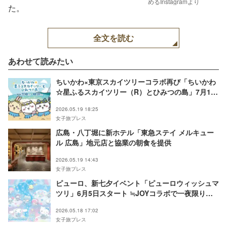
めるInstagramより
た。
全文を読む
あわせて読みたい
ちいかわ×東京スカイツリーコラボ再び「ちいかわ
☆星ふるスカイツリー（R）とひみつの島」7月10
日開催
2026.05.19 18:25
女子旅プレス
広島・八丁堀に新ホテル「東急ステイ メルキュー
ル 広島」地元店と協業の朝食を提供
2026.05.19 14:43
女子旅プレス
ピューロ、新七夕イベント「ピューロウィッシュマ
ツリ」6月5日スタート ≒JOYコラボで一夜限りの
ライブも
2026.05.18 17:02
女子旅プレス