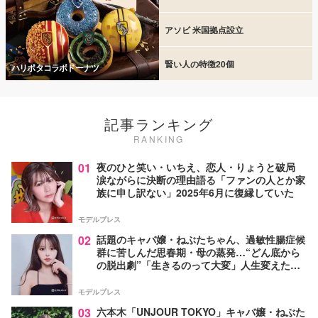
アソビ 米国拠点設立
賢い人の特徴20個
ハリポタコラボドーナツ
記事ランキング
RANKING
01
夜のひと笑い・いちえ、恋人・りょうと破局
涙ながらに決断の理由語る「ファンの人とか家
族に申し訳ない」2025年6月に復縁していた
モデルプレス
02
話題のキャバ嬢・ねぶたちゃん、過敏性腸症候
群に苦しんだ思春期・母の蒸発…“どん底から
の脱出劇”「生きるのって大変」人生変えた言
葉とは【インタビュー連載Vol.1】
モデルプレス
03
六本木「UNJOUR TOKYO」キャバ嬢・ねぶた