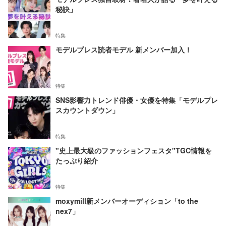
秘訣」
特集
モデルプレス読者モデル 新メンバー加入！
特集
SNS影響力トレンド俳優・女優を特集「モデルプレ
スカウントダウン」
特集
"史上最大級のファッションフェスタ"TGC情報を
たっぷり紹介
特集
moxymill新メンバーオーディション「to the
nex7」