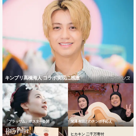
キンプリ高橋海人 コラボ実現に感激
「ブラッサム」ポスター公開
深澤 有田とのテンポ手応え
ヒカキン 二千万寄付