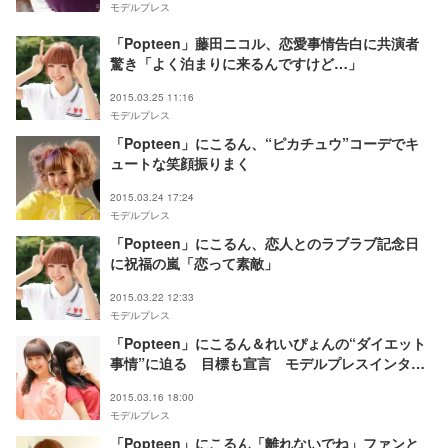
モデルプレス
「Popteen」藤田ニコル、恋愛事情告白に共演者
驚き「よく泊まりに来るんですけど…」
2015.03.25 11:16
モデルプレス
「Popteen」にこるん、“ピカチュウ”コーデでキ
ュートな笑顔振りまく
2015.03.24 17:24
モデルプレス
「Popteen」にこるん、恋人とのラブラブ記念日
に祝福の嵐「恋って素敵」
2015.03.22 12:33
モデルプレス
「Popteen」にこるん＆れいぴょんの“ダイエット
事情”に迫る 目標も宣言 モデルプレスインタビ
ュー
2015.03.16 18:00
モデルプレス
「Popteen」にこるん「離れないでね」ファンと