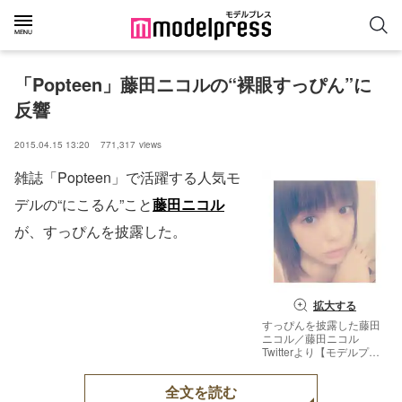
「Popteen」藤田ニコルの“裸眼すっぴん”に
反響
2015.04.15 13:20
771,317
views
雑誌「Popteen」で活躍する人気モ
デルの“にこるん”こと
藤田ニコル
が、すっぴんを披露した。
拡大する
すっぴんを披露した藤田
ニコル／藤田ニコル
Twitterより【モデルプレ
ス】
全文を読む