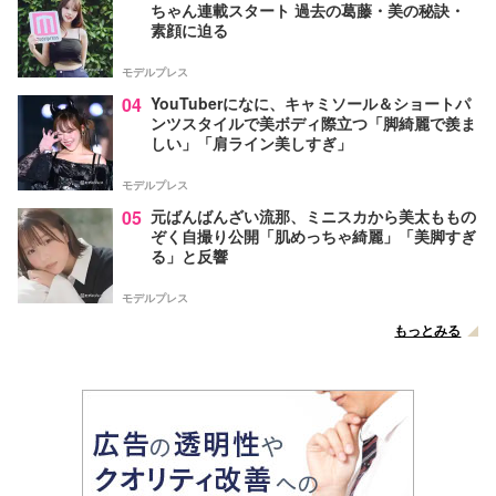
ちゃん連載スタート 過去の葛藤・美の秘訣・
素顔に迫る
モデルプレス
04
YouTuberになに、キャミソール＆ショートパ
ンツスタイルで美ボディ際立つ「脚綺麗で羨ま
しい」「肩ライン美しすぎ」
モデルプレス
05
元ばんばんざい流那、ミニスカから美太ももの
ぞく自撮り公開「肌めっちゃ綺麗」「美脚すぎ
る」と反響
モデルプレス
もっとみる