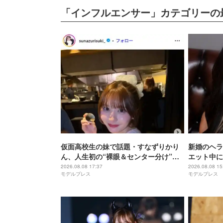
「インフルエンサー」カテゴリーの
仮面高校生の妹で話題・すなずりかり
新婚のヘラ
ん、人生初の“裸眼＆センター分け”で
エット中に
雰囲気ガラリ「可愛すぎて衝撃」「美
ぜるだけ”
2026.08.08 17:37
2026.08.08 15
モデルプレス
モデルプレス
少女すぎる」
ないの嬉し
ぷりで最高