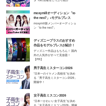
moxymillオーディション「to
the nex7」×モデルプレス
moxymill新メンバーオーディショ
ン「to the nex7」
ディズニープラスのおすすめ
作品をモデルプレスが紹介！
ディズニー作品はもちろん！ 国内
外の人気作がすべて見放題！
【PR】
男子高生ミスターコン2026
“日本一のイケメン高校生”を決め
る「男子高生ミスターコン2026」
開催中！
女子高生ミスコン2026
“日本一かわいい女子高生”を決め
る「女子高生ミスコン2026」開催