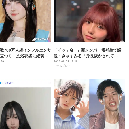
数700万人超インフルエンサ
「イッテQ！」新メンバー候補生で話
立つミニ丈浴衣姿に絶賛の
題・きゃすみる「身長抜かされて
ル良くて憧れる」「透明感
る」“6歳差”姪っ子との幼少期＆現在の
:59
2026.08.08 13:38
モデルプレス
2ショット公開「姉妹にしか見えない」
「共演エモい」の声