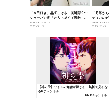
「今日好き」黒江こはる、美脚際立つ
「月曜から
ショーパン姿「大人っぽくて素敵」
ディバのビ
「最強ビジュ」と反響
瞭然」「変
2026.08.08 13:31
2026.08.08 12
モデルプレス
モデルプレス