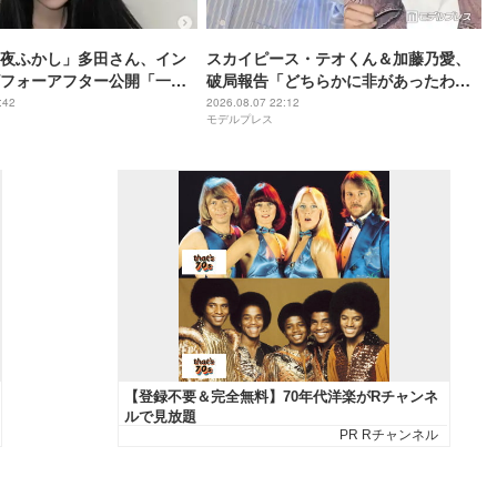
夜ふかし」多田さん、イン
スカイピース・テオくん＆加藤乃愛、
フォーアフター公開「一目
破局報告「どちらかに非があったわけ
化がすごい」と話題
ではなく」2023年2月に交際発表
:42
2026.08.07 22:12
モデルプレス