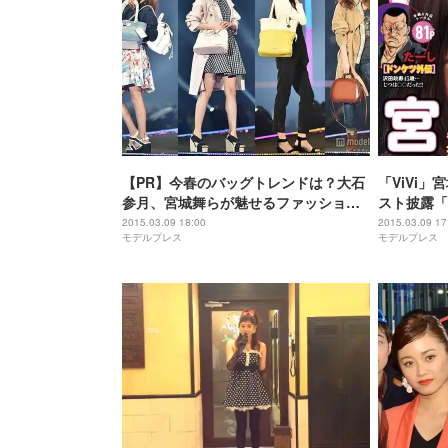
【PR】今春のバッグトレンドは？大石
「ViVi
参月、宮城舞らが魅せるファッション
スト披露「
に注目
2015.03.09 18:00
2015.03.09 17
モデルプレス
モデルプレス