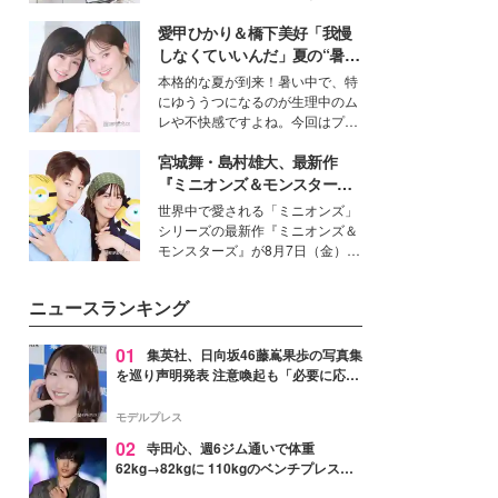
得る、株式会社オサレカンパニー
愛甲ひかり＆橋下美好「我慢
取締役兼クリエイティブディレク
ター・茅野しのぶ。一人ひとりの
しなくていいんだ」夏の“暑さ
個性に寄り添い、魅力を引き出す
対策”の新しい選択肢とは？
本格的な夏が到来！暑い中で、特
衣装作りは、多くの女性たちに勇
にゆううつになるのが生理中のム
気と自信を与え続けている。
レや不快感ですよね。今回はプラ
イベートでも仲良しで旅行好きな
宮城舞・島村雄大、最新作
モデル・愛甲ひかりさんと橋下美
好さんを迎えて本音で女子会トー
『ミニオンズ＆モンスター
ク。猛暑のお出かけを快適に過ご
ズ』の魅力熱弁 ハチャメチャ
世界中で愛される「ミニオンズ」
すヒントや、2人が感動した夏の
だけじゃない“友情と絆”に感
シリーズの最新作『ミニオンズ＆
生理の新常識にも迫りました。
動
モンスターズ』が8月7日（金）に
公開。モデルプレスでは、“大のミ
ニオン好き”という共通点を持つモ
ニュースランキング
デルの宮城舞と島村雄大の特別対
談をお届け！それぞれの視点か
ら、今作ならではの魅力や予想外
01
集英社、日向坂46藤嶌果歩の写真集
の感動をもたらす奥深いストーリ
を巡り声明発表 注意喚起も「必要に応じ
ーについて熱く語り合ってもらっ
て法的措置を含む対応を検討」
た。
モデルプレス
02
寺田心、週6ジム通いで体重
62kg→82kgに 110kgのベンチプレス持
ち上げる姿披露「胸板の厚みすごい」