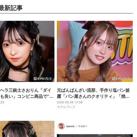
最新記事
ヘラ三銃士さおりん「ダイ
元ばんばんざい流那、手作り塩パン披
も良い」コンビニ商品で“混
露「パン屋さんのクオリティ」「焼き
ヘルシー副菜紹介「火を使わ
加減最高」と反響
:23
2026.08.08 14:58
モデルプレス
すぎる」「タンパク質たっ
」の声