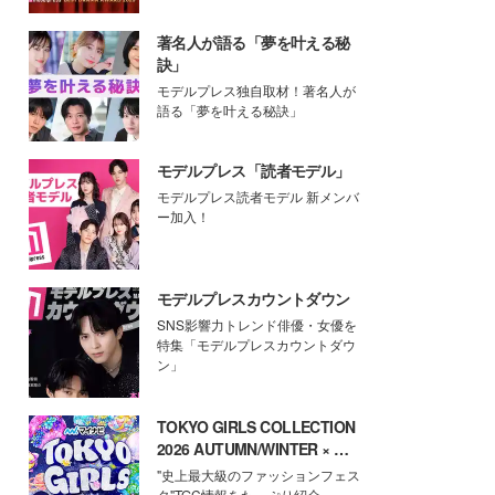
著名人が語る「夢を叶える秘
訣」
モデルプレス独自取材！著名人が
語る「夢を叶える秘訣」
モデルプレス「読者モデル」
モデルプレス読者モデル 新メンバ
ー加入！
モデルプレスカウントダウン
SNS影響力トレンド俳優・女優を
特集「モデルプレスカウントダウ
ン」
TOKYO GIRLS COLLECTION
2026 AUTUMN/WINTER × モ
デルプレス
"史上最大級のファッションフェス
タ"TGC情報をたっぷり紹介