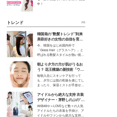
中！
トレンド
PR
韓国発の“艶髪トレンド”到来
美容好きの女性の自信を育む
「ヘアケア事情」って？
今、韓国をはじめ国内外で
「Glass Hair（グラスヘア）」と
呼ばれる艶髪スタイルが熱い視線
を集めています。メイクやファッ
朝より夕方の方が肌がうるお
ションの完成度を高めるベースと
して、“髪そのものの美しさ”に改
う？ 花王構築の新技術「ウォ
めて注目する人が増えている様
ーターキャプチャリングスキ
毎朝入念にスキンケアを行って
子。今回は、そんな憧れの艶やか
ン（捕水肌）」がスキンケア
も、夕方には肌の乾燥を感じてし
な髪を日常で叶える、美容好きの
の常識を変える予感
まったり、保湿ミストが手放せな
女性たちのヘアケア事情を紹介し
いという読者も多いのでは？そん
ます。
アイドルから絶大な支持 衣装
な美容の常識を大きく変える可能
性を秘めた、革新的な「Water
デザイナー・茅野しのぶの“可
Capturing Skin（ウォーターキャ
愛い”を作る美学＜「シチズン
AKB48や＝LOVEなど数々の人気
プチャリングスキン：捕水肌）」
クロスシー」インタビュー＞
アイドルたちの衣装を手掛け、ア
技術を、花王が構築した。
イドルやファンから絶大な支持を