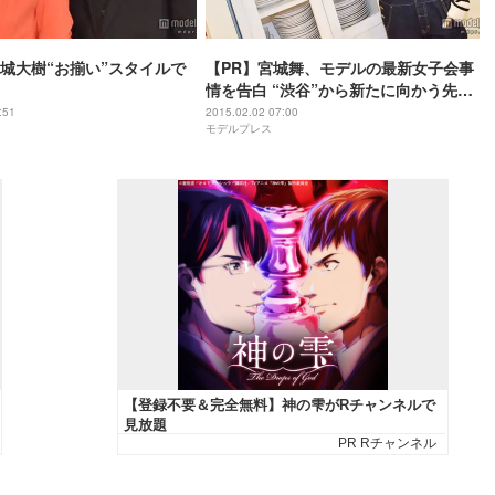
城大樹“お揃い”スタイルで
【PR】宮城舞、モデルの最新女子会事
情を告白 “渋谷”から新たに向かう先と
は
:51
2015.02.02 07:00
モデルプレス