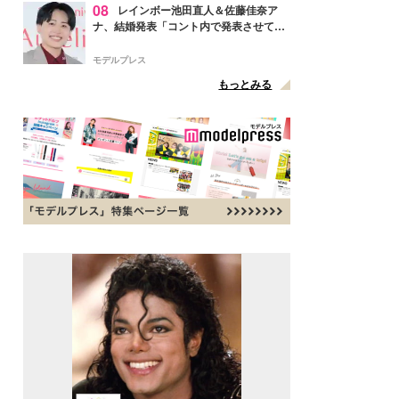
08
レインボー池田直人＆佐藤佳奈ア
ナ、結婚発表「コント内で発表させてい
ただきました」読売テレビ退社は生活拠
点変更のため
モデルプレス
もっとみる