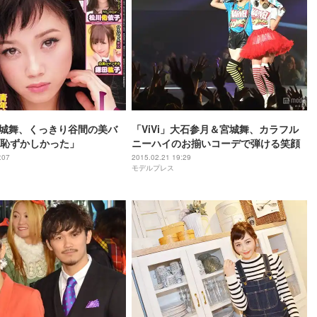
」宮城舞、くっきり谷間の美バ
「ViVi」大石参月＆宮城舞、カラフル
恥ずかしかった」
ニーハイのお揃いコーデで弾ける笑顔
:07
2015.02.21 19:29
モデルプレス