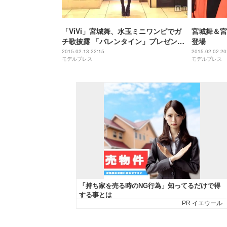
「ViVi」宮城舞、水玉ミニワンピでガ
宮城舞＆宮
チ歌披露 「バレンタイン」プレゼント
登場
にファン歓喜
2015.02.13 22:15
2015.02.02 20
モデルプレス
モデルプレス