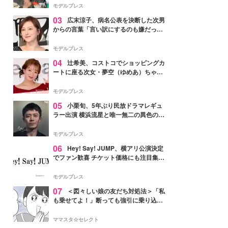
「かっこいい」と反響
モデルプレス
03
広末涼子、病名公表を決断した次男
からの言葉「言い訳にするのも嫌だっ
た」「言うべきか迷った」
モデルプレス
04
辻希美、コストコでショッピングカ
ートに座る次女・夢空（ゆめあ）ちゃん
の姿公開「乗りこなしてる感じが可愛す
ぎ」「成長を感じる」の声
モデルプレス
05
小栗旬、5年ぶり民放ドラマレギュ
ラー出演 横浜流星と唯一無二の異色のバ
ディで初共演【LOST10】
モデルプレス
06
Hey! Say! JUMP、横アリ公演決定
でファン歓喜 チケット価格にも注目集ま
る「激アツ」「平成に戻ったみたい」
モデルプレス
07
＜図々しい娘の友だち対処法＞「私
も乗せてよ！」断っても強引に乗り込ん
でくる友だち【第1話まんが】
ママスタ☆セレクト