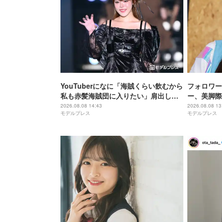
YouTuberになに「海賊くらい飲むから
フォロワー
私も赤髪海賊団に入りたい」肩出しコ
ー、美脚際
ーデ公開「ビジュアル良すぎ」「セク
声「スタイ
2026.08.08 14:43
2026.08.08 13
モデルプレス
モデルプレス
シー」
レベチ」