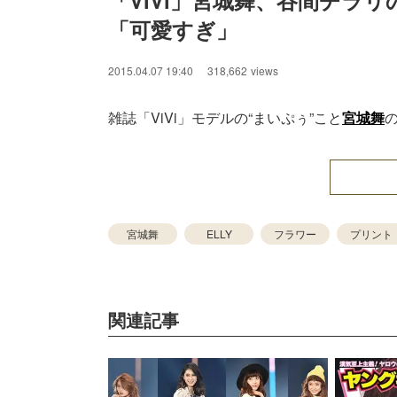
「ViVi」宮城舞、谷間チラ
「可愛すぎ」
2015.04.07 19:40
318,662
views
雑誌「ViVi」モデルの“まいぷぅ”こと
宮城舞
宮城舞
ELLY
フラワー
プリント
関連記事