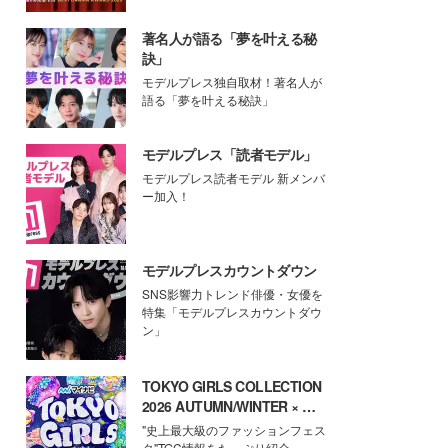
著名人が語る「夢を叶える秘
訣」
モデルプレス独自取材！著名人が
語る「夢を叶える秘訣」
モデルプレス「読者モデル」
モデルプレス読者モデル 新メンバ
ー加入！
モデルプレスカウントダウン
SNS影響力トレンド俳優・女優を
特集「モデルプレスカウントダウ
ン」
TOKYO GIRLS COLLECTION
2026 AUTUMN/WINTER × モ
デルプレス
"史上最大級のファッションフェス
タ"TGC情報をたっぷり紹介