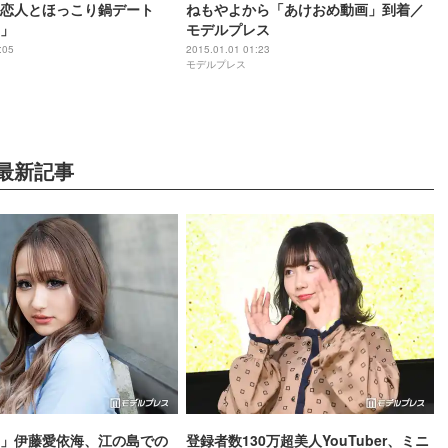
恋人とほっこり鍋デート
ねもやよから「あけおめ動画」到着／
」
モデルプレス
:05
2015.01.01 01:23
モデルプレス
最新記事
」伊藤愛依海、江の島での
登録者数130万超美人YouTuber、ミニ