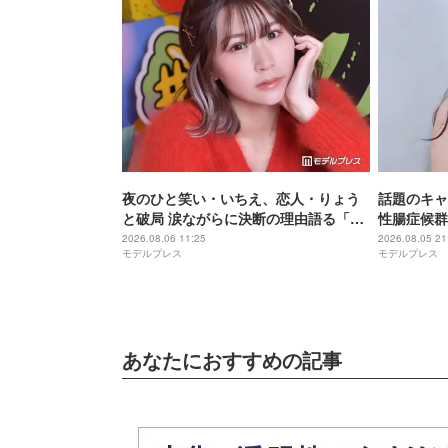
夜のひと笑い・いちえ、恋人・りょう
話題のキャ
と破局 涙ながらに決断の理由語る「フ
性腸症候群
ァンの人とか家族に申し訳ない」2025
発…“どん
2026.08.06 11:25
2026.08.05 21
モデルプレス
モデルプレス
年6月に復縁していた
って大変」
タビュー連載
あなたにおすすめの記事