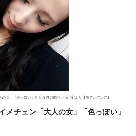
女」「色っぽい」新たな魅力開花／Twitterより【モデルプレス】
イメチェン「大人の女」「色っぽい」
Loaded
:
52.23%