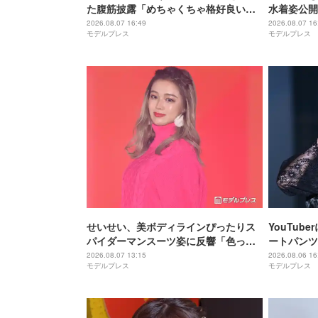
た腹筋披露「めちゃくちゃ格好良い」
水着姿公開
「ビジュ爆発してる」の声
「くびれ綺
2026.08.07 16:49
2026.08.07 16
モデルプレス
モデルプレス
せいせい、美ボディラインぴったりス
YouTu
パイダーマンスーツ姿に反響「色っぽ
ートパンツ
すぎる」「スタイル女神」の声
「脚綺麗で
2026.08.07 13:15
2026.08.06 16
モデルプレス
モデルプレス
すぎ」