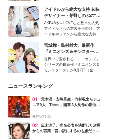
を集めています。メイクやファッ
アイドルから絶大な支持 衣装
ションの完成度を高めるベースと
して、“髪そのものの美しさ”に改
デザイナー・茅野しのぶの“可
めて注目する人が増えている様
愛い”を作る美学＜「シチズン
AKB48や＝LOVEなど数々の人気
子。今回は、そんな憧れの艶やか
クロスシー」インタビュー＞
アイドルたちの衣装を手掛け、ア
な髪を日常で叶える、美容好きの
イドルやファンから絶大な支持を
女性たちのヘアケア事情を紹介し
得る、株式会社オサレカンパニー
ます。
宮城舞・島村雄大、最新作
取締役兼クリエイティブディレク
ター・茅野しのぶ。一人ひとりの
『ミニオンズ＆モンスター
個性に寄り添い、魅力を引き出す
ズ』の魅力熱弁 ハチャメチャ
世界中で愛される「ミニオンズ」
衣装作りは、多くの女性たちに勇
だけじゃない“友情と絆”に感
シリーズの最新作『ミニオンズ＆
気と自信を与え続けている。
動
モンスターズ』が8月7日（金）に
公開。モデルプレスでは、“大のミ
ニオン好き”という共通点を持つモ
ニュースランキング
デルの宮城舞と島村雄大の特別対
談をお届け！それぞれの視点か
ら、今作ならではの魅力や予想外
01
元木湧・安嶋秀生・内村颯太らジュ
の感動をもたらす奥深いストーリ
ニア9人「Three」開幕 3人制作の新曲＆
ーについて熱く語り合ってもらっ
手描きセットに込めた想い「もっと前に
た。
進んで夢を掴みたい」【ゲネプロレポ】
モデルプレス
02
広末涼子、病名公表を決断した次男
からの言葉「言い訳にするのも嫌だっ
た」「言うべきか迷った」