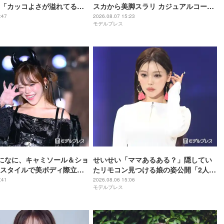
「カッコよさが溢れてる」
スカから美脚スラリ カジュアルコーデ
麗」の声
披露に反響「何頭身？」「スタイル良
:47
2026.08.07 15:23
モデルプレス
すぎて見惚れる」
berになに、キャミソール＆ショ
せいせい「ママあるある？」隠してい
スタイルで美ボディ際立つ
たリモコン見つける娘の姿公開「2人と
羨ましい」「肩ライン美し
も可愛い」「ほっこり」の声
:41
2026.08.06 15:06
モデルプレス