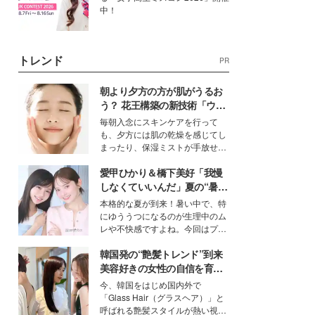
中！
トレンド
PR
朝より夕方の方が肌がうるお
う？ 花王構築の新技術「ウォ
ーターキャプチャリングスキ
毎朝入念にスキンケアを行って
ン（捕水肌）」がスキンケア
も、夕方には肌の乾燥を感じてし
の常識を変える予感
まったり、保湿ミストが手放せな
いという読者も多いのでは？そん
愛甲ひかり＆橋下美好「我慢
な美容の常識を大きく変える可能
性を秘めた、革新的な「Water
しなくていいんだ」夏の“暑さ
Capturing Skin（ウォーターキャ
対策”の新しい選択肢とは？
本格的な夏が到来！暑い中で、特
プチャリングスキン：捕水肌）」
にゆううつになるのが生理中のム
技術を、花王が構築した。
レや不快感ですよね。今回はプラ
イベートでも仲良しで旅行好きな
韓国発の“艶髪トレンド”到来
モデル・愛甲ひかりさんと橋下美
好さんを迎えて本音で女子会トー
美容好きの女性の自信を育む
ク。猛暑のお出かけを快適に過ご
「ヘアケア事情」って？
今、韓国をはじめ国内外で
すヒントや、2人が感動した夏の
「Glass Hair（グラスヘア）」と
生理の新常識にも迫りました。
呼ばれる艶髪スタイルが熱い視線