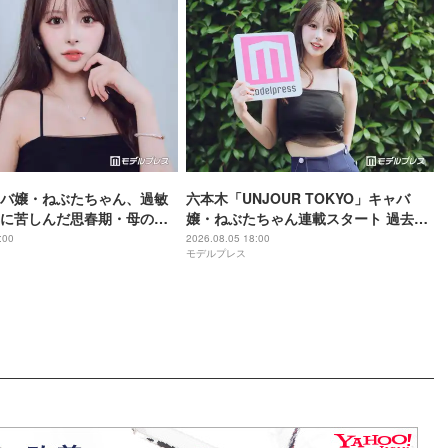
バ嬢・ねぶたちゃん、過敏
六本木「UNJOUR TOKYO」キャバ
に苦しんだ思春期・母の蒸
嬢・ねぶたちゃん連載スタート 過去の
底からの脱出劇”「生きるの
葛藤・美の秘訣・素顔に迫る
:00
2026.08.05 18:00
モデルプレス
人生変えた言葉とは【イン
Vol.1】