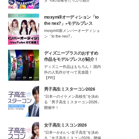
moxymillオーディション「to
the nex7」×モデルプレス
moxymill新メンバーオーディショ
ン「to the nex7」
ディズニープラスのおすすめ
作品をモデルプレスが紹介！
ディズニー作品はもちろん！ 国内
外の人気作がすべて見放題！
【PR】
男子高生ミスターコン2026
“日本一のイケメン高校生”を決め
る「男子高生ミスターコン2026」
開催中！
女子高生ミスコン2026
“日本一かわいい女子高生”を決め
る「女子高生ミスコン2026」開催