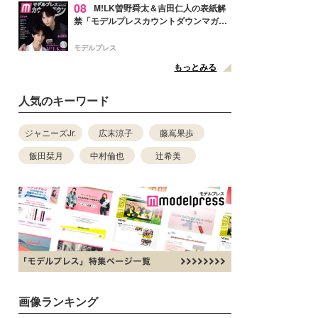
08
M!LK曽野舜太＆吉田仁人の表紙解
禁「モデルプレスカウントダウンマガジ
ン」巻頭に登場
モデルプレス
もっとみる
人気のキーワード
ジャニーズJr.
広末涼子
藤嶌果歩
飯田栞月
中村倫也
辻希美
画像ランキング