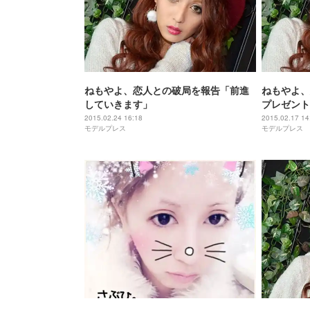
ねもやよ、恋人との破局を報告「前進
ねもやよ、
していきます」
プレゼント
れ」の声
2015.02.24 16:18
2015.02.17 14
モデルプレス
モデルプレス