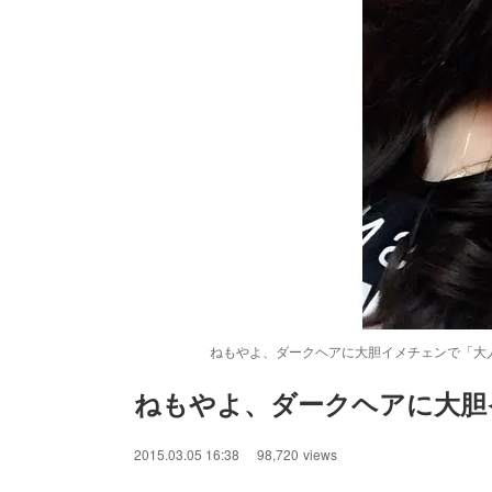
ねもやよ、ダークヘアに大胆イメチェンで「大人の
ねもやよ、ダークヘアに大胆
/
Unmute
2015.03.05 16:38
98,720
views