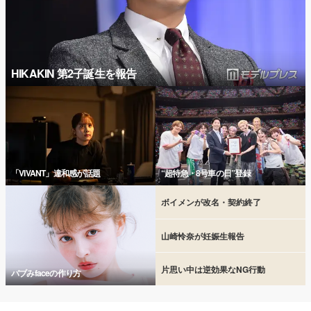
HIKAKIN 第2子誕生を報告
「VIVANT」違和感が話題
“超特急・8号車の日”登録
ボイメンが改名・契約終了
山崎怜奈が妊娠生報告
片思い中は逆効果なNG行動
バブみfaceの作り方