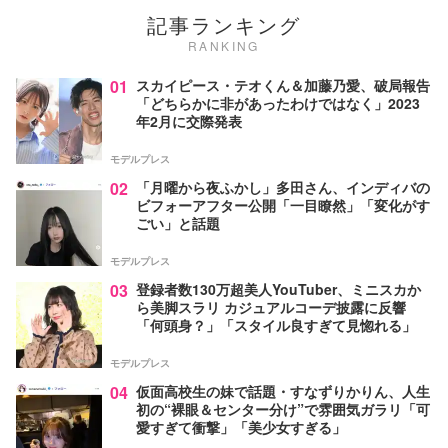
記事ランキング
RANKING
01
スカイピース・テオくん＆加藤乃愛、破局報告
「どちらかに非があったわけではなく」2023
年2月に交際発表
モデルプレス
02
「月曜から夜ふかし」多田さん、インディバの
ビフォーアフター公開「一目瞭然」「変化がす
ごい」と話題
モデルプレス
03
登録者数130万超美人YouTuber、ミニスカか
ら美脚スラリ カジュアルコーデ披露に反響
「何頭身？」「スタイル良すぎて見惚れる」
モデルプレス
04
仮面高校生の妹で話題・すなずりかりん、人生
初の“裸眼＆センター分け”で雰囲気ガラリ「可
愛すぎて衝撃」「美少女すぎる」