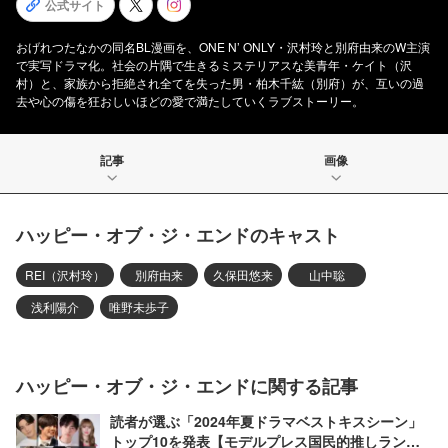
公式サイト
おげれつたなかの同名BL漫画を、ONE N’ ONLY・沢村玲と別府由来のW主演
で実写ドラマ化。社会の片隅で生きるミステリアスな美青年・ケイト（沢
村）と、家族から拒絶され全てを失った男・柏木千紘（別府）が、互いの過
去や心の傷を狂おしいほどの愛で満たしていくラブストーリー。
記事
画像
ハッピー・オブ・ジ・エンドのキャスト
REI（沢村玲）
別府由来
久保田悠来
山中聡
浅利陽介
唯野未歩子
ハッピー・オブ・ジ・エンドに関する記事
読者が選ぶ「2024年夏ドラマベストキスシーン」
トップ10を発表【モデルプレス国民的推しランキ