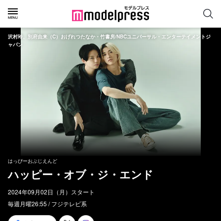
沢村玲、別府由来（C）おげれつたなか・竹書房/NBCユニバーサル・エンターテイメントジ
ャパン
はっぴーおぶじえんど
ハッピー・オブ・ジ・エンド
2024年09月02日（月）スタート
毎週月曜26:55 / フジテレビ系