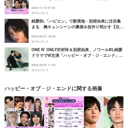
ング】
2024.10.13 07:00
モデルプレス
純愛BL「ハピエン」で新境地・別府由来に注目集
まる 胸キュンシーンの裏側＆役作り明かす【注目
の人物】
2024.09.27 18:00
モデルプレス
ONE N’ ONLY沢村玲＆別府由来、ノワールBL純愛
ドラマでW主演「ハッピー・オブ・ジ・エンド」実
写化
2024.08.05 11:30
モデルプレス
ハッピー・オブ・ジ・エンドに関する画像