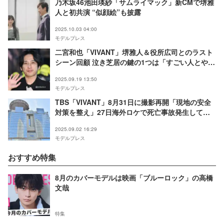
乃木坂46池田瑛紗「サムライマック」新CMで堺雅
人と初共演 “似顔絵”も披露
2025.10.03 04:00
モデルプレス
二宮和也「VIVANT」堺雅人＆役所広司とのラスト
シーン回顧 泣き芝居の鍵の1つは「すごい人とやる
こと」
2025.09.19 13:50
モデルプレス
TBS「VIVANT」8月31日に撮影再開「現地の安全
対策を整え」27日海外ロケで死亡事故発生してい
た
2025.09.02 16:29
モデルプレス
おすすめ特集
8月のカバーモデルは映画「ブルーロック」の高橋
文哉
特集