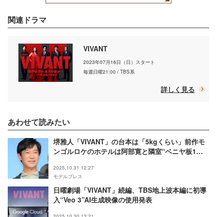
関連ドラマ
VIVANT
2023年07月16日（日）スタート
毎週日曜21:00 / TBS系
詳しく見る
あわせて読みたい
堺雅人「VIVANT」の台本は「5kgくらい」前作モ
ンゴルロケのホテルは阿部寛と隣室“ベニヤ板1枚
の壁”だった
2025.10.31 12:27
モデルプレス
日曜劇場「VIVANT」続編、TBS地上波本編に初導
入“Veo 3”AI生成映像の使用発表
2025.10.30 13:21