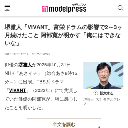
堺雅人「VIVANT」富栄ドラムの影響で2～3ヶ
月続けたこと 阿部寛が明かす「俺にはできな
いな」
2025.10.31 13:12
33,758
views
俳優の
堺雅人
が2025年10月31日、
NHK「あさイチ」（総合あさ8時15
分～）に出演。TBS系ドラマ
「
VIVANT
」（2023年）にて共演し
拡大する
ていた俳優の阿部寛が、堺に感心し
堺雅人（C）モデルプレ
ス
たことを明かした。
全文を読む