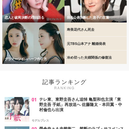
恋人と破局 決断の理由語る
病名公表決断した息子の言葉
寿美花代さん死去
元TBS山本アナ 離婚発表
冷め切った夫婦関係の修復法
グラマーツインハーフ作り方
記事ランキング
RANKING
01
テレ東、東野圭吾さん追悼 亀梨和也主演「東
野圭吾 手紙」再放送へ 佐藤隆太・本田翼・中
村倫也ら出演
モデルプレス
02
榮倉奈々＆赤楚衛二、禁断のラブ・サスペンス