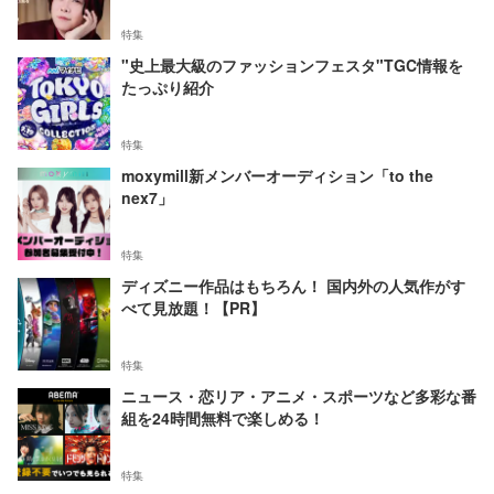
特集
"史上最大級のファッションフェスタ"TGC情報を
たっぷり紹介
特集
moxymill新メンバーオーディション「to the
nex7」
特集
ディズニー作品はもちろん！ 国内外の人気作がす
べて見放題！【PR】
特集
ニュース・恋リア・アニメ・スポーツなど多彩な番
組を24時間無料で楽しめる！
特集