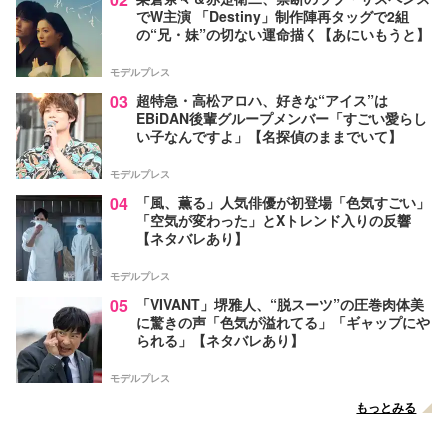
でW主演 「Destiny」制作陣再タッグで2組
の“兄・妹”の切ない運命描く【あにいもうと】
モデルプレス
03
超特急・高松アロハ、好きな“アイス”は
EBiDAN後輩グループメンバー「すごい愛らし
い子なんですよ」【名探偵のままでいて】
モデルプレス
04
「風、薫る」人気俳優が初登場「色気すごい」
「空気が変わった」とXトレンド入りの反響
【ネタバレあり】
モデルプレス
05
「VIVANT」堺雅人、“脱スーツ”の圧巻肉体美
に驚きの声「色気が溢れてる」「ギャップにや
られる」【ネタバレあり】
モデルプレス
もっとみる