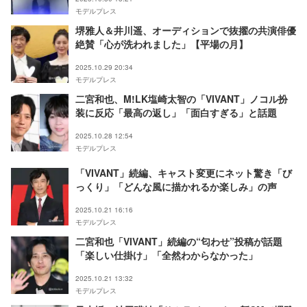
モデルプレス
堺雅人＆井川遥、オーディションで抜擢の共演俳優
絶賛「心が洗われました」【平場の月】
2025.10.29 20:34
モデルプレス
二宮和也、M!LK塩崎太智の「VIVANT」ノコル扮
装に反応「最高の返し」「面白すぎる」と話題
2025.10.28 12:54
モデルプレス
「VIVANT」続編、キャスト変更にネット驚き「び
っくり」「どんな風に描かれるか楽しみ」の声
2025.10.21 16:16
モデルプレス
二宮和也「VIVANT」続編の“匂わせ”投稿が話題
「楽しい仕掛け」「全然わからなかった」
2025.10.21 13:32
モデルプレス