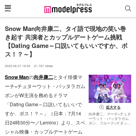
Snow Man向井康二、タイ語で現地の笑い巻
き起す 共演者とカップルデートゲーム挑戦
【Dating Game～口説いてもいいですか、ボ
ス！？～】
2025.06.27 19:00
21,797
views
Snow Man
の
向井康二
とタイ俳優マ
ーチ=チュターウット・パッタラガム
ポンがW主演を務めるドラマ
「Dating Game～口説いてもいいで
拡大する
すか、ボス！？～」（日本：7月14
向井康二、マーチ=チュタ
ーウット・パッタラガム
日24時30分〜／Lemino）より、スペ
ポン、フルーク=ナタッ
ト・シリポントーン、ユ
シャル映像・カップルデートゲーム
ド=タンタット・ターリン