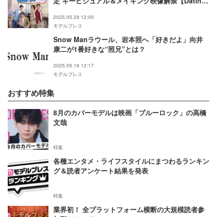
定 キービジュアル＆メイキング映像解禁【Dating
Game～口説いてもいいですか、ボス！？～】
2025.05.29 12:00
モデルプレス
Snow Manラウール、岩本照へ「好きだよ」向井
康二が1番好きな“照兄”とは？
2025.05.16 12:17
モデルプレス
おすすめ特集
8月のカバーモデルは映画「ブルーロック」の高橋
文哉
特集
各種エンタメ・ライフスタイルにまつわるランキン
グ＆読者アンケート結果を発表
特集
業界初！ 全プラットフォーム横断の大規模読者参