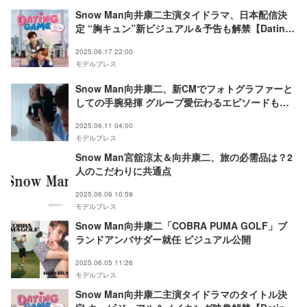
Snow Man向井康二主演タイドラマ、日本配信決
定 “胸キュン”新ビジュアル＆予告も解禁【Dating
Game～口説いてもいいですか、ボス！？～】
2025.06.17 22:00
モデルプレス
Snow Man向井康二、新CMでフォトグラファーと
しての手腕発揮 グループ愛伝わるエピソードも語
る
2025.06.11 04:00
モデルプレス
Snow Man宮舘涼太＆向井康二、旅の必需品は？2
人のこだわりに共通点
2025.06.06 10:59
モデルプレス
Snow Man向井康二「COBRA PUMA GOLF」ブ
ランドアンバサダー就任 ビジュアル公開
2025.06.05 11:26
モデルプレス
Snow Man向井康二主演タイドラマのタイトル決