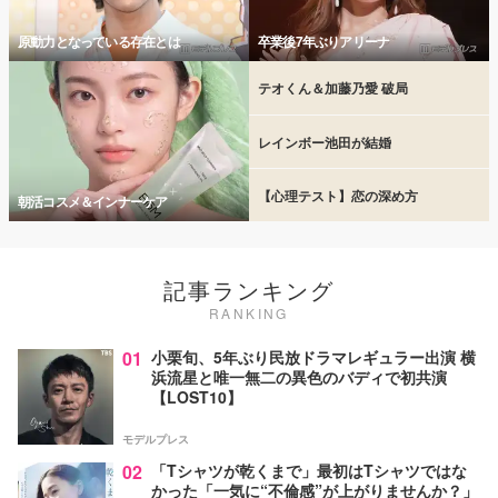
原動力となっている存在とは
卒業後7年ぶりアリーナ
テオくん＆加藤乃愛 破局
レインボー池田が結婚
【心理テスト】恋の深め方
朝活コスメ＆インナーケア
記事ランキング
RANKING
01
小栗旬、5年ぶり民放ドラマレギュラー出演 横
浜流星と唯一無二の異色のバディで初共演
【LOST10】
モデルプレス
02
「Tシャツが乾くまで」最初はTシャツではな
かった「一気に“不倫感”が上がりませんか？」