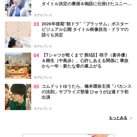
タイトル決定の裏側＆物語に仕掛けたユニーク
な視点【脚本家・生方美久氏インタビュー】
モデルプレス
03
2026年後期“朝ドラ”「ブラッサム」ポスター
ビジュアル公開 タイトル映像担当・ドラマの
語りも決定
モデルプレス
04
【Tシャツが乾くまで 第5話】咲子（蒼井優）
＆樹生（中島歩）、心許しあえる関係に 事故
から一年・新たな章の幕上がる
モデルプレス
05
コムドットゆうたら、橋本環奈主演「バカンス
の法則」サプライズ登場 ひゅうがは連ドラ初
出演
モデルプレス
もっとみる