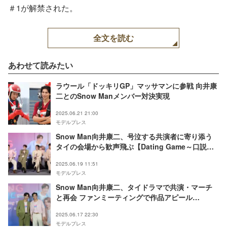
ピロム（C）
＃1が解禁された。
datinggame2025
全文を読む
あわせて読みたい
ラウール「ドッキリGP」マッサマンに参戦 向井康
二とのSnow Manメンバー対決実現
2025.06.21 21:00
モデルプレス
Snow Man向井康二、号泣する共演者に寄り添う
タイの会場から歓声飛ぶ【Dating Game～口説い
てもいいですか、ボス！？～】
2025.06.19 11:51
モデルプレス
Snow Man向井康二、タイドラマで共演・マーチ
と再会 ファンミーティングで作品アピール
【Dating Game～口説いてもいいですか、ボ
2025.06.17 22:30
ス！？～】
モデルプレス