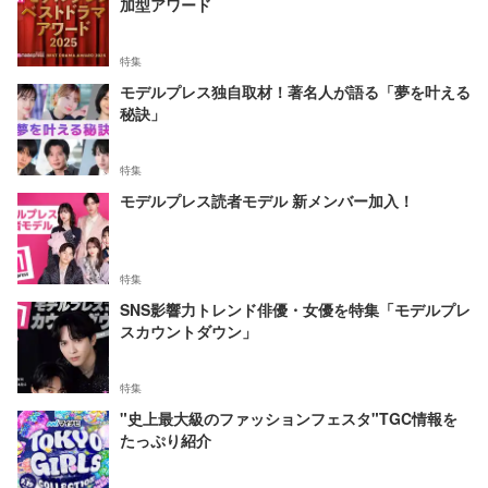
加型アワード
特集
モデルプレス独自取材！著名人が語る「夢を叶える
秘訣」
特集
モデルプレス読者モデル 新メンバー加入！
特集
SNS影響力トレンド俳優・女優を特集「モデルプレ
スカウントダウン」
特集
"史上最大級のファッションフェスタ"TGC情報を
たっぷり紹介