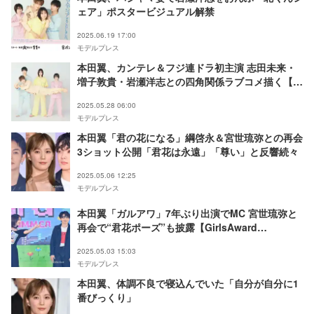
ェア」ポスタービジュアル解禁
2025.06.19 17:00
モデルプレス
本田翼、カンテレ＆フジ連ドラ初主演 志田未来・
増子敦貴・岩瀬洋志との四角関係ラブコメ描く【北
くんがかわいすぎて手に余るので、3人でシェアす
2025.05.28 06:00
ることにしました。】
モデルプレス
本田翼「君の花になる」綱啓永＆宮世琉弥との再会
3ショット公開「君花は永遠」「尊い」と反響続々
2025.05.06 12:25
モデルプレス
本田翼「ガルアワ」7年ぶり出演でMC 宮世琉弥と
再会で“君花ポーズ”も披露【GirlsAward
2025SS】
2025.05.03 15:03
モデルプレス
本田翼、体調不良で寝込んでいた「自分が自分に1
番びっくり」