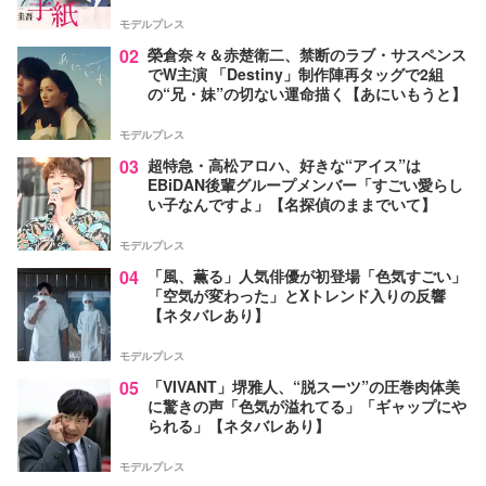
モデルプレス
02
榮倉奈々＆赤楚衛二、禁断のラブ・サスペンス
でW主演 「Destiny」制作陣再タッグで2組
の“兄・妹”の切ない運命描く【あにいもうと】
モデルプレス
03
超特急・高松アロハ、好きな“アイス”は
EBiDAN後輩グループメンバー「すごい愛らし
い子なんですよ」【名探偵のままでいて】
モデルプレス
04
「風、薫る」人気俳優が初登場「色気すごい」
「空気が変わった」とXトレンド入りの反響
【ネタバレあり】
モデルプレス
05
「VIVANT」堺雅人、“脱スーツ”の圧巻肉体美
に驚きの声「色気が溢れてる」「ギャップにや
られる」【ネタバレあり】
モデルプレス