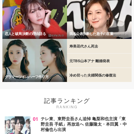
恋人と破局 決断の理由語る
病名公表決断した息子の言葉
寿美花代さん死去
元TBS山本アナ 離婚発表
冷め切った夫婦関係の修復法
グラマーツインハーフ作り方
記事ランキング
RANKING
01
テレ東、東野圭吾さん追悼 亀梨和也主演「東
野圭吾 手紙」再放送へ 佐藤隆太・本田翼・中
村倫也ら出演