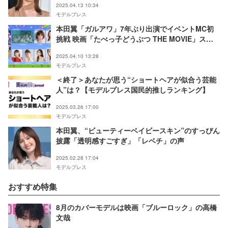
2025.04.13 10:34
モデルプレス
本田翼「ガルアワ」7年ぶり出演でイベントMC初
挑戦 映画「たべっ子どうぶつ THE MOVIE」スペ
シャルステージも決定【GirlsAward 2025S／S】
2025.04.10 13:28
モデルプレス
＜終了＞あなたが思う“ショートヘアが似合う芸能
人”は？【モデルプレス国民的推しランキング】
2025.03.26 17:00
モデルプレス
本田翼、“ビューティーベイビースキン”のすっぴん
披露「透明感すごすぎ」「レベチ」の声
2025.02.28 17:04
モデルプレス
おすすめ特集
8月のカバーモデルは映画「ブルーロック」の高橋
文哉