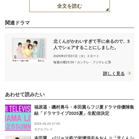
全文を読む
関連ドラマ
北くんがかわいすぎて手に余るので、3
人でシェアすることにしました。
2025年07月01日（火）スタート
毎週火曜23:00 / カンテレ・フジテレビ系
詳しく見る
あわせて読みたい
福原遥・磯村勇斗・本田翼らフジ夏ドラマ俳優陣集
結「ドラマライブ2025夏」生配信決定
2025.06.20 07:00
モデルプレス
本田翼、パジャマ姿で岩瀬洋志をおんぶ「北くんシ