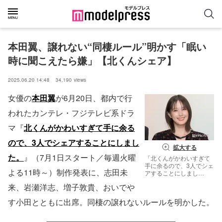
本田翼、譲れない“同棲ルール”明かす「眠い
時に聞こえたら嫌」【北くんシェア】
2025.06.20 14:48
34,190
views
女優の
本田翼
が6月20日、都内で行
われたカンテレ・フジテレビ系ドラ
マ『
北くんがかわいすぎて手に余る
ので、3人でシェアすることにしまし
拡大する
た。
』（7月1日スタート／毎週火曜
「北くんがかわいすぎて
手に余るので、3人でシェ
よる11時～）制作発表に、志田未
アすることにしまし
た。」制作発表に出席し
来、岩瀬洋志、増子敦貴、おいでや
た本田翼（C）モデルプ
レス
す小田とともに出席。同棲の譲れないルールを明かした。