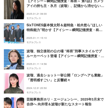
【アイシー～瞬間記憶捜査・柊班～ 第1話】カメラ
アイの持ち主・氷月（波瑠）、記憶から消せない事
件とは
2025.01.21 06:00
モデルプレス
SixTONES森本慎太郎＆超特急・柏木悠ら“ほしい
特殊能力”明かす【アイシー～瞬間記憶捜査・柊班
～】
2025.01.11 15:10
モデルプレス
波瑠、独立後初の公の場 “柊班”刑事スタイルでブ
ルーカーペット登場【アイシー～瞬間記憶捜査・柊
班～】
2025.01.11 14:56
モデルプレス
波瑠、過去ショット一挙公開「ロングヘアも素敵」
「透明感すごい」と反響続々
2024.12.31 20:50
モデルプレス
芸能事務所ホリ・エージェンシー、2025年3月末で
合併へ 向井理＆波瑠が新たなスタート報告