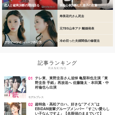
恋人と破局 決断の理由語る
病名公表決断した息子の言葉
寿美花代さん死去
元TBS山本アナ 離婚発表
冷め切った夫婦関係の修復法
グラマーツインハーフ作り方
記事ランキング
RANKING
01
テレ東、東野圭吾さん追悼 亀梨和也主演「東
野圭吾 手紙」再放送へ 佐藤隆太・本田翼・中
村倫也ら出演
モデルプレス
02
超特急・高松アロハ、好きな“アイス”は
EBiDAN後輩グループメンバー「すごい愛らし
い子なんですよ」【名探偵のままでいて】