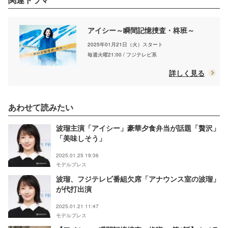
アイシー～瞬間記憶捜査・柊班～
2025年01月21日（火）スタート
毎週火曜21:00 / フジテレビ系
詳しく見る
あわせて読みたい
波瑠主演「アイシー」豪華夕食弁当が話題「贅沢」
「美味しそう」
2025.01.25 19:36
モデルプレス
波瑠、フジテレビ番組欠席「アナウンス室の波瑠」
が代打出演
2025.01.21 11:47
モデルプレス