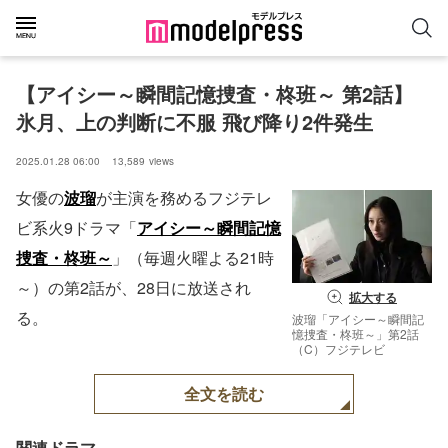
【アイシー～瞬間記憶捜査・柊班～ 第2話】
氷月、上の判断に不服 飛び降り2件発生
2025.01.28 06:00
13,589
views
女優の
波瑠
が主演を務めるフジテレ
ビ系火9ドラマ「
アイシー～瞬間記憶
捜査・柊班～
」（毎週火曜よる21時
～）の第2話が、28日に放送され
拡大する
る。
波瑠「アイシー～瞬間記
憶捜査・柊班～」第2話
（C）フジテレビ
全文を読む
関連ドラマ