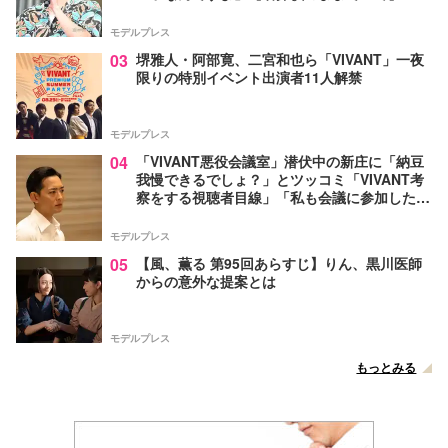
モデルプレス
03
堺雅人・阿部寛、二宮和也ら「VIVANT」一夜
限りの特別イベント出演者11人解禁
モデルプレス
04
「VIVANT悪役会議室」潜伏中の新庄に「納豆
我慢できるでしょ？」とツッコミ「VIVANT考
察をする視聴者目線」「私も会議に参加した
い」と話題【ネタバレあり】
モデルプレス
05
【風、薫る 第95回あらすじ】りん、黒川医師
からの意外な提案とは
モデルプレス
もっとみる