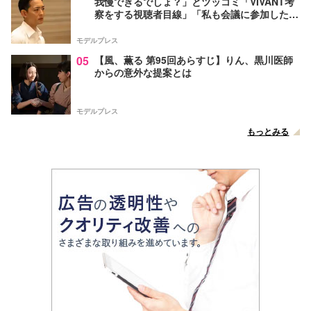
我慢できるでしょ？」とツッコミ「VIVANT考
察をする視聴者目線」「私も会議に参加した
い」と話題【ネタバレあり】
モデルプレス
05
【風、薫る 第95回あらすじ】りん、黒川医師
からの意外な提案とは
モデルプレス
もっとみる