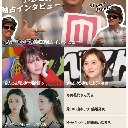
ブルーノマーズWEB独占インタビュー
恋人と破局 決断の理由語る
病名公表決断した息子の言葉
寿美花代さん死去
元TBS山本アナ 離婚発表
冷め切った夫婦関係の修復法
グラマーツインハーフ作り方