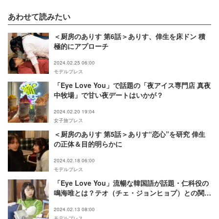
あわせて読みたい
＜厨房のありす 第6話＞ありす、倖生を床ドン 積
極的にアプローチ
2024.02.25 06:00
モデルプレス
「Eye Love You」で話題の「夜アイス専門店 真夜
中牧場」で甘い夜デートはいかが？
2024.02.20 19:04
女子旅プレス
＜厨房のありす 第5話＞ありす“恋心”を研究 倖生
の正体＆目的明らかに
2024.02.18 06:00
モデルプレス
「Eye Love You」流暢な韓国語が話題・仁科役の
鳴海唯とは？テオ（チェ・ジョンヒョプ）との関係
性も気になる＜プロフィール＞
2024.02.13 08:00
モデルプレス