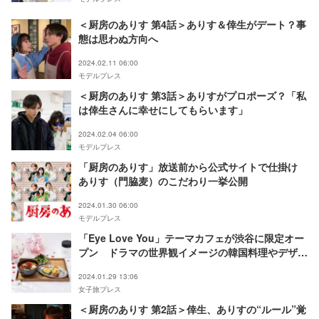
＜厨房のありす 第4話＞ありす＆倖生がデート？事
態は思わぬ方向へ
2024.02.11 06:00
モデルプレス
＜厨房のありす 第3話＞ありすがプロポーズ？「私
は倖生さんに幸せにしてもらいます」
2024.02.04 06:00
モデルプレス
「厨房のありす」放送前から公式サイトで仕掛け
ありす（門脇麦）のこだわり一挙公開
2024.01.30 06:00
モデルプレス
「Eye Love You」テーマカフェが渋谷に限定オー
プン ドラマの世界観イメージの韓国料理やデザー
ト提供
2024.01.29 13:06
女子旅プレス
＜厨房のありす 第2話＞倖生、ありすの“ルール”覚