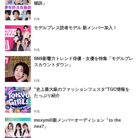
秘訣」
特集
モデルプレス読者モデル 新メンバー加入！
特集
SNS影響力トレンド俳優・女優を特集「モデルプレ
スカウントダウン」
特集
"史上最大級のファッションフェスタ"TGC情報を
たっぷり紹介
特集
moxymill新メンバーオーディション「to the
nex7」