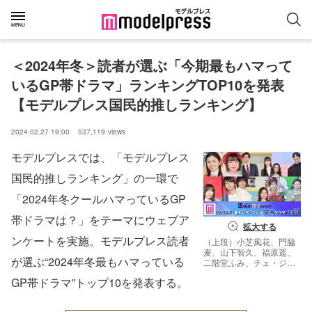
＜2024年冬＞読者が選ぶ「今期最もハマって
いるGP帯ドラマ」ランキングTOP10を発表
【モデルプレス国民的推しランキング】
2024.02.27 19:00
537,119
views
モデルプレスでは、「モデルプレス
国民的推しランキング」の一環で
「2024年冬クールハマっているGP
帯ドラマは？」をテーマにウェブア
拡大する
ンケートを実施。モデルプレス読者
（上段）小芝風花、門脇
麦、山下智久、福原遥、
が選ぶ“2024年冬最もハマっている
二階堂ふみ、チェ・ジョ
ンヒョプ（下段）永野芽
GP帯ドラマ”トップ10を発表する。
郁、山田裕貴、八木勇
征、福田麻貴、仲里依
紗、阿部サダヲ（C）モ