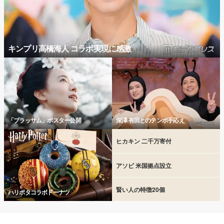
キンプリ高橋海人 コラボ実現に感激
「ブラッサム」ポスター公開
深澤 有田とのテンポ手応え
ヒカキン 二千万寄付
アソビ 米国拠点設立
賢い人の特徴20個
ハリポタコラボドーナツ