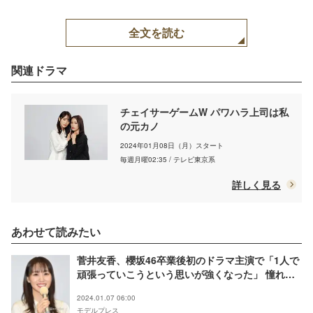
全文を読む
関連ドラマ
チェイサーゲームW パワハラ上司は私
の元カノ
2024年01月08日（月）スタート
毎週月曜02:35 / テレビ東京系
詳しく見る
あわせて読みたい
菅井友香、櫻坂46卒業後初のドラマ主演で「1人で
頑張っていこうという思いが強くなった」 憧れの
女優も明かす＜チェイサーゲームW パワハラ上司
2024.01.07 06:00
は私の元カノ＞
モデルプレス