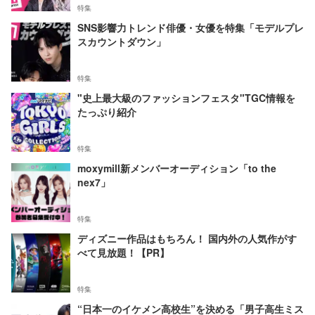
特集
SNS影響力トレンド俳優・女優を特集「モデルプレ
スカウントダウン」
特集
"史上最大級のファッションフェスタ"TGC情報を
たっぷり紹介
特集
moxymill新メンバーオーディション「to the
nex7」
特集
ディズニー作品はもちろん！ 国内外の人気作がす
べて見放題！【PR】
特集
“日本一のイケメン高校生”を決める「男子高生ミス