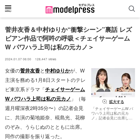
菅井友香＆中村ゆりか“衝撃シーン”裏話 レズ
ビアン作品で阿吽の呼吸＜チェイサーゲーム
W パワハラ上司は私の元カノ＞
2024.01.07 06:00
128,447
views
女優の
菅井友香
と
中村ゆりか
が、W
主演を務める1月8日スタートのテレ
ビ東京系ドラマ「
チェイサーゲーム
W パワハラ上司は私の元カノ
」（毎
拡大する
週月曜深夜2時35分〜）の記者会見
「チェイサーゲームW パ
ワハラ上司は私の元カ
に、共演の菊地姫奈、椛島光、花柳
ノ」記者会見に出席した
菅井友香、中村ゆりか
のぞみ、うらじぬのとともに出席。
（C）モデルプレス
同作の撮影を振り返った。