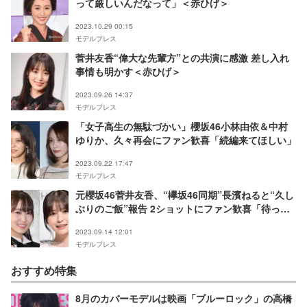
って厳しいんだなって」＜赤ひげ＞
2023.10.29 00:15
モデルプレス
菅井友香“偉大な先輩方”との共演に感激 差し入れ
事情も明かす＜赤ひげ＞
2023.09.26 14:37
モデルプレス
「女子高生の無駄づかい」櫻坂46小林由依＆中村
ゆりか、久々再会にファン歓喜「続編来てほしい」
2023.09.22 17:47
モデルプレス
元櫻坂46菅井友香、“欅坂46同期”長濱ねると“久し
ぶりのご飯”報告 2ショットにファン歓喜「待って
ました」「感慨深い」
2023.09.14 12:01
モデルプレス
おすすめ特集
8月のカバーモデルは映画「ブルーロック」の高橋