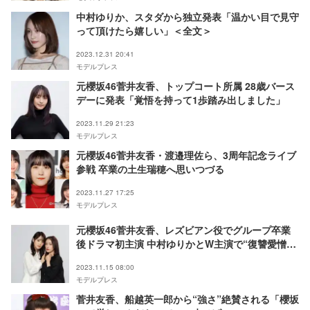
中村ゆりか、スタダから独立発表「温かい目で見守
って頂けたら嬉しい」＜全文＞
2023.12.31 20:41
モデルプレス
元櫻坂46菅井友香、トップコート所属 28歳バース
デーに発表「覚悟を持って1歩踏み出しました」
2023.11.29 21:23
モデルプレス
元櫻坂46菅井友香・渡邉理佐ら、3周年記念ライブ
参戦 卒業の土生瑞穂へ思いつづる
2023.11.27 17:25
モデルプレス
元櫻坂46菅井友香、レズビアン役でグループ卒業
後ドラマ初主演 中村ゆりかとW主演で“復讐愛憎
劇”＜チェイサーゲームW パワハラ上司は私の元カ
2023.11.15 08:00
ノ＞
モデルプレス
菅井友香、船越英一郎から“強さ”絶賛される「櫻坂