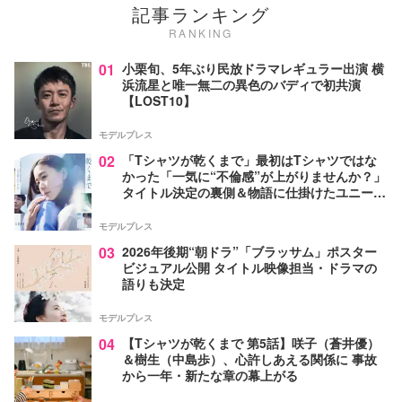
記事ランキング
RANKING
01
小栗旬、5年ぶり民放ドラマレギュラー出演 横
浜流星と唯一無二の異色のバディで初共演
【LOST10】
モデルプレス
02
「Tシャツが乾くまで」最初はTシャツではな
かった「一気に“不倫感”が上がりませんか？」
タイトル決定の裏側＆物語に仕掛けたユニーク
な視点【脚本家・生方美久氏インタビュー】
モデルプレス
03
2026年後期“朝ドラ”「ブラッサム」ポスター
ビジュアル公開 タイトル映像担当・ドラマの
語りも決定
モデルプレス
04
【Tシャツが乾くまで 第5話】咲子（蒼井優）
＆樹生（中島歩）、心許しあえる関係に 事故
から一年・新たな章の幕上がる