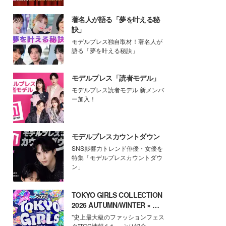
著名人が語る「夢を叶える秘
訣」
モデルプレス独自取材！著名人が
語る「夢を叶える秘訣」
モデルプレス「読者モデル」
モデルプレス読者モデル 新メンバ
ー加入！
モデルプレスカウントダウン
SNS影響力トレンド俳優・女優を
特集「モデルプレスカウントダウ
ン」
TOKYO GIRLS COLLECTION
2026 AUTUMN/WINTER × モ
デルプレス
"史上最大級のファッションフェス
タ"TGC情報をたっぷり紹介