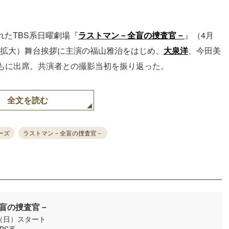
れたTBS系日曜劇場『
ラストマン－全盲の捜査官－
』（4月
5分拡大）舞台挨拶に主演の福山雅治をはじめ、
大泉洋
、今田美
もに出席。共演者との撮影当初を振り返った。
全文を読む
ーズ
ラストマン－全盲の捜査官－
盲の捜査官－
日（日）スタート