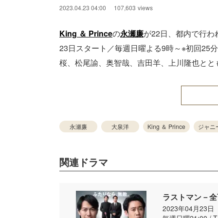
2023.04.23 04:00
107,603
views
King ＆ Prince
の
永瀬廉
が22日、都内で行わ
23日スタート／毎週日曜よる9時～※初回2
桜、松尾諭、奥智哉、吉⽥⽺、上川隆也とと
永瀬廉
大泉洋
King ＆ Prince
ジャニ
関連ドラマ
ラストマン－全
2023年04月23