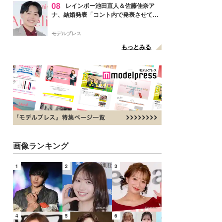
08
レインボー池田直人＆佐藤佳奈ア
ナ、結婚発表「コント内で発表させてい
ただきました」読売テレビ退社は生活拠
点変更のため
モデルプレス
もっとみる
画像ランキング
1
2
3
4
5
6