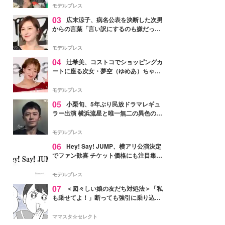
「かっこいい」と反響
モデルプレス
03
広末涼子、病名公表を決断した次男
からの言葉「言い訳にするのも嫌だっ
た」「言うべきか迷った」
モデルプレス
04
辻希美、コストコでショッピングカ
ートに座る次女・夢空（ゆめあ）ちゃん
の姿公開「乗りこなしてる感じが可愛す
ぎ」「成長を感じる」の声
モデルプレス
05
小栗旬、5年ぶり民放ドラマレギュ
ラー出演 横浜流星と唯一無二の異色のバ
ディで初共演【LOST10】
モデルプレス
06
Hey! Say! JUMP、横アリ公演決定
でファン歓喜 チケット価格にも注目集ま
る「激アツ」「平成に戻ったみたい」
モデルプレス
07
＜図々しい娘の友だち対処法＞「私
も乗せてよ！」断っても強引に乗り込ん
でくる友だち【第1話まんが】
ママスタ☆セレクト