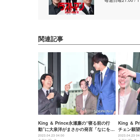
毎週日曜21:00 / 
関連記事
King ＆ Prince永瀬廉の“寝る前の行
King ＆
動”に大泉洋がまさかの発言「なにを言
チェン願望
わすんですか」＜ラストマン－全盲の
押される＜
2023.04.23 04:00
2023.04.23 04
モデルプレス
モデルプレス