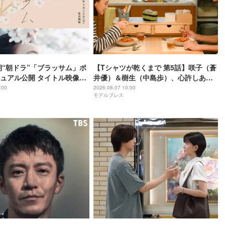
後期“朝ドラ”「ブラッサム」ポ
【Tシャツが乾くまで 第5話】咲子（蒼
ュアル公開 タイトル映像担
井優）＆樹生（中島歩）、心許しあえ
の語りも決定
る関係に 事故から一年・新たな章の幕
:00
2026.08.07 10:00
モデルプレス
上がる