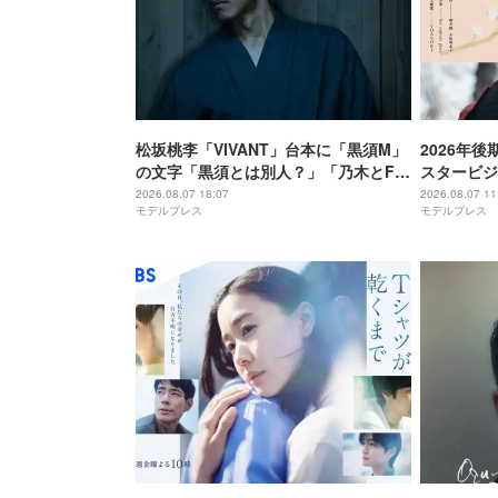
松坂桃李「VIVANT」台本に「黒須M」
2026年
の文字「黒須とは別人？」「乃木とFみ
スタービジ
たいな感じかな？」と考察白熱
当・ドラマ
2026.08.07 18:07
2026.08.07 11
モデルプレス
モデルプレス