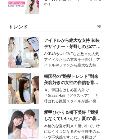
中！
トレンド
PR
アイドルから絶大な支持 衣装
デザイナー・茅野しのぶの“可
愛い”を作る美学＜「シチズン
AKB48や＝LOVEなど数々の人気
クロスシー」インタビュー＞
アイドルたちの衣装を手掛け、ア
イドルやファンから絶大な支持を
得る、株式会社オサレカンパニー
韓国発の“艶髪トレンド”到来
取締役兼クリエイティブディレク
ター・茅野しのぶ。一人ひとりの
美容好きの女性の自信を育む
個性に寄り添い、魅力を引き出す
「ヘアケア事情」って？
今、韓国をはじめ国内外で
衣装作りは、多くの女性たちに勇
「Glass Hair（グラスヘア）」と
気と自信を与え続けている。
呼ばれる艶髪スタイルが熱い視線
を集めています。メイクやファッ
愛甲ひかり＆橋下美好「我慢
ションの完成度を高めるベースと
して、“髪そのものの美しさ”に改
しなくていいんだ」夏の“暑さ
めて注目する人が増えている様
対策”の新しい選択肢とは？
本格的な夏が到来！暑い中で、特
子。今回は、そんな憧れの艶やか
にゆううつになるのが生理中のム
な髪を日常で叶える、美容好きの
レや不快感ですよね。今回はプラ