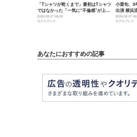
「Tシャツが乾くまで」最初はTシャツ
小栗旬、5
ではなかった「一気に“不倫感”が上が
出演 横浜
りませんか？」タイトル決定の裏側＆
ィで初共演
2026.08.07 08:00
2026.08.07 06
モデルプレス
モデルプレス
物語に仕掛けたユニークな視点【脚本
家・生方美久氏インタビュー】
あなたにおすすめの記事