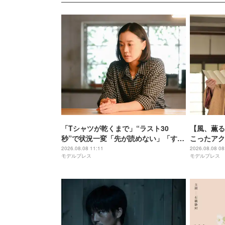
「Tシャツが乾くまで」“ラスト30
【風、薫る
秒”で状況一変「先が読めない」「すご
こったアク
いタイミング」と視聴者騒然【ネタバ
2026.08.08 11:11
2026.08.08 08
モデルプレス
モデルプレス
レあり】