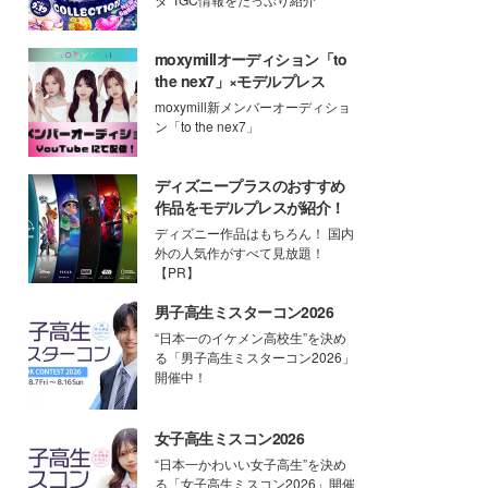
moxymillオーディション「to
the nex7」×モデルプレス
moxymill新メンバーオーディショ
ン「to the nex7」
ディズニープラスのおすすめ
作品をモデルプレスが紹介！
ディズニー作品はもちろん！ 国内
外の人気作がすべて見放題！
【PR】
男子高生ミスターコン2026
“日本一のイケメン高校生”を決め
る「男子高生ミスターコン2026」
開催中！
女子高生ミスコン2026
“日本一かわいい女子高生”を決め
る「女子高生ミスコン2026」開催