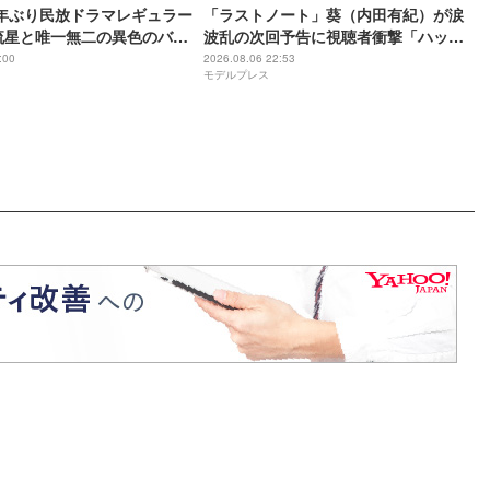
年ぶり民放ドラマレギュラー
「ラストノート」葵（内田有紀）が涙
流星と唯一無二の異色のバデ
波乱の次回予告に視聴者衝撃「ハッピ
【LOST10】
ーエンドに進むのかと思ったのに」
:00
2026.08.06 22:53
モデルプレス
「不穏すぎる」【ネタバレあり】