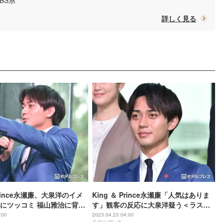
TBS系
詳しく見る
 Prince永瀬廉、大泉洋のイメ
King ＆ Prince永瀬廉「人気はありま
にツッコミ 福山雅治に背中
す」観客の反応に大泉洋疑う＜ラスト
ラストマン－全盲の捜査官
マン－全盲の捜査官＞
:00
2023.04.23 04:00
モデルプレス