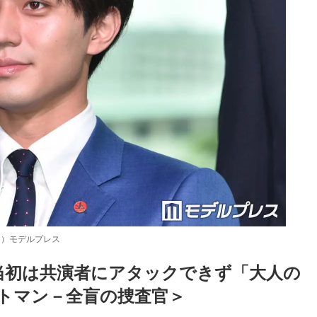
C）モデルプレス
、撮影当初は共演者にアタックできず「大人の
トマン－全盲の捜査官＞
Loaded
:
87.03%