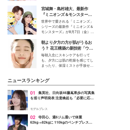
女性たちのヘアケア事情を紹介し
イベートでも仲良しで旅行好きな
ます。
宮城舞・島村雄大、最新作
モデル・愛甲ひかりさんと橋下美
好さんを迎えて本音で女子会トー
『ミニオンズ＆モンスター
ク。猛暑のお出かけを快適に過ご
ズ』の魅力熱弁 ハチャメチャ
世界中で愛される「ミニオンズ」
すヒントや、2人が感動した夏の
だけじゃない“友情と絆”に感
シリーズの最新作『ミニオンズ＆
生理の新常識にも迫りました。
動
モンスターズ』が8月7日（金）に
公開。モデルプレスでは、“大のミ
朝より夕方の方が肌がうるお
ニオン好き”という共通点を持つモ
デルの宮城舞と島村雄大の特別対
う？ 花王構築の新技術「ウォ
談をお届け！それぞれの視点か
ーターキャプチャリングスキ
毎朝入念にスキンケアを行って
ら、今作ならではの魅力や予想外
ン（捕水肌）」がスキンケア
も、夕方には肌の乾燥を感じてし
の感動をもたらす奥深いストーリ
の常識を変える予感
まったり、保湿ミストが手放せな
ーについて熱く語り合ってもらっ
いという読者も多いのでは？そん
た。
な美容の常識を大きく変える可能
ニュースランキング
性を秘めた、革新的な「Water
Capturing Skin（ウォーターキャ
プチャリングスキン：捕水肌）」
01
集英社、日向坂46藤嶌果歩の写真集
技術を、花王が構築した。
を巡り声明発表 注意喚起も「必要に応じ
て法的措置を含む対応を検討」
モデルプレス
02
寺田心、週6ジム通いで体重
62kg→82kgに 110kgのベンチプレス持
ち上げる姿披露「胸板の厚みすごい」