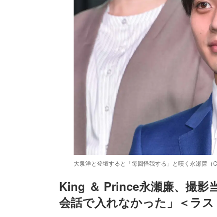
大泉洋と登壇すると「毎回怪我する」と嘆く永瀬廉（
King ＆ Prince永瀬廉
会話で入れなかった」＜ラス
/
Unmute