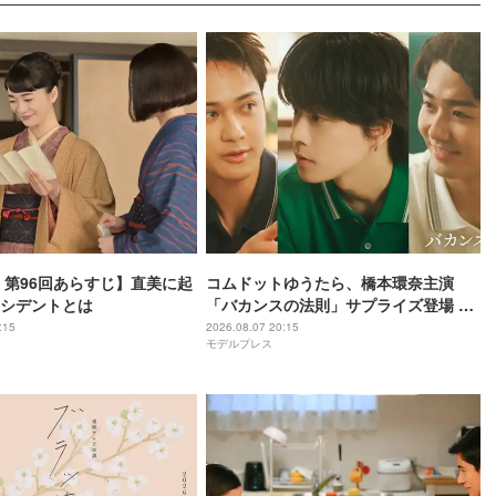
 第96回あらすじ】直美に起
コムドットゆうたら、橋本環奈主演
シデントとは
「バカンスの法則」サプライズ登場 ひ
ゅうがは連ドラ初出演
:15
2026.08.07 20:15
モデルプレス